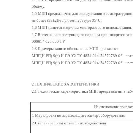
объему.
1.5 МПП предназначен для эксплуатации в температурном
не более (98±2)% при температуре 35°С.
1.6 МПП является изделием многоразового использования.
1.7 Вытеснение огнетушащего порошка производится газ
066614.025.000 ТУ.
1.8 Примеры записи обозначения МПП при заказе:
МПП(Н-РП)-9(п)-И-ГЭ-У2 ТУ 4854-014-54572789-06 - пото
МПП(Н-РП)-9(н)-И-ГЭ-У2 ТУ 4854-014-54572789-06 - наст
2 ТЕХНИЧЕСКИЕ ХАРАКТЕРИСТИКИ
2.1 Технические характеристики МПП представлены в табл
Наименование показат
1 Маркировка по взрывозащите электрооборудования
2 Степень защиты от внешних воздействий