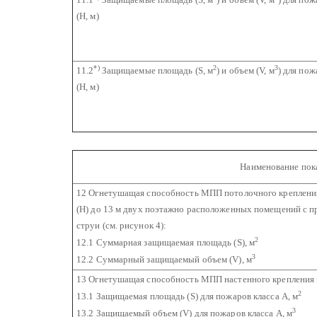
(Н, м)
*)
2
3
11.2
Защищаемые площадь (S, м
) и объем (V, м
) для по
(Н, м)
Наименование пок
12 Огнетушащая способность МПП потолочного крепления
(Н) до 13 м двух поэтажно расположенных помещений с 
струи (см. рисунок 4):
2
12.1 Суммарная защищаемая площадь (S), м
3
12.2 Суммарный защищаемый объем (V), м
13 Огнетушащая способность МПП настенного крепления п
2
13.1 Защищаемая площадь (S) для пожаров класса А, м
3
13.2 Защищаемый объем (V) для пожаров класса А, м