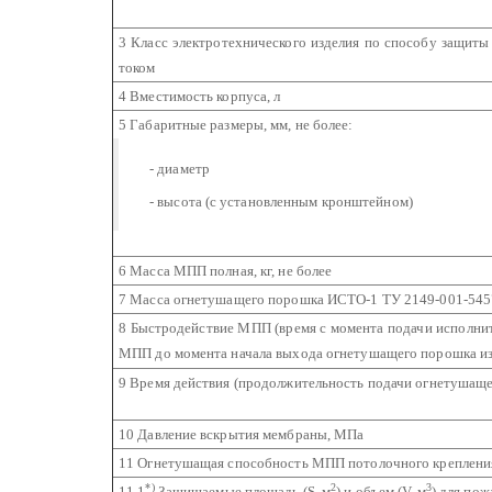
3 Класс электротехнического изделия по способу защиты
током
4 Вместимость корпуса, л
5 Габаритные размеры, мм, не более:
- диаметр
- высота (с установленным кронштейном)
6 Масса МПП полная, кг, не более
7 Масса огнетушащего порошка ИСТО-1
ТУ 2149-001-5457
8 Быстродействие МПП (время с момента подачи исполнит
МПП до момента начала выхода огнетушащего порошка из 
9 Время действия (продолжительность подачи огнетушаще
10 Давление вскрытия мембраны, МПа
11 Огнетушащая способность МПП потолочного креплени
*)
2
3
11.1
Защищаемые площадь (S, м
) и объем (V, м
) для по