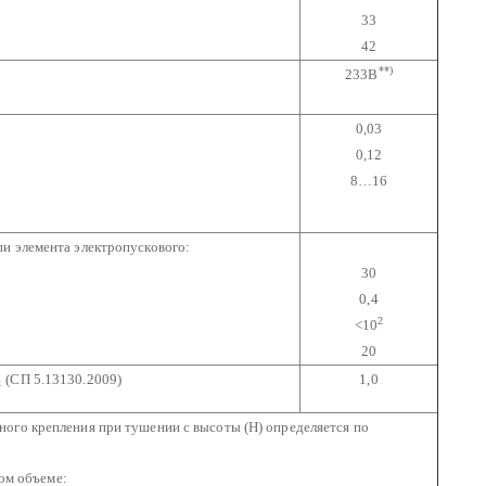
33
42
**)
233В
0,03
0,12
8…16
и элемента электропускового:
30
0,4
2
<10
20
(СП 5.13130.2009)
1,0
1
го крепления при тушении с высоты (Н) определяется по
мом объеме: