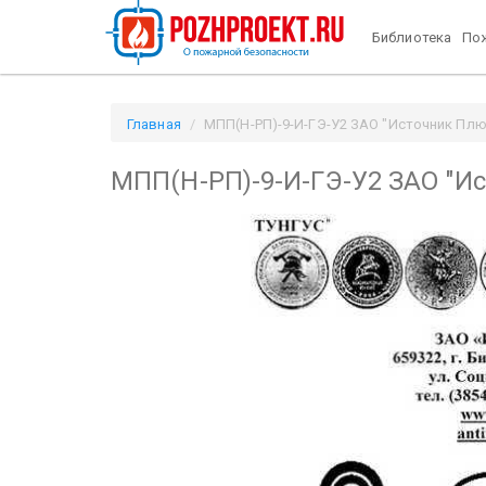
Библиотека
Пож
Главная
МПП(Н-РП)-9-И-ГЭ-У2 ЗАО "Источник Плюс"
МПП(Н-РП)-9-И-ГЭ-У2 ЗАО "И