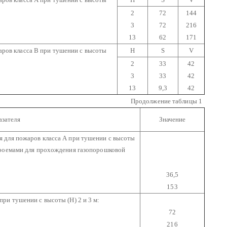
2
72
144
3
72
216
13
62
171
жаров класса В при тушении с высоты
Н
S
V
2
33
42
3
33
42
13
9,3
42
Продолжение таблицы 1
азателя
Значение
 для пожаров класса А при тушении с высоты
проемами для прохождения газопорошковой
36,5
153
ри тушении с высоты (Н) 2 и 3 м:
72
216