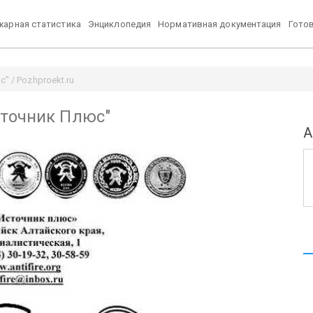
арная статистика
Энциклопедия
Нормативная документация
Гото
 / Pozhproekt.ru
сточник Плюс"
А