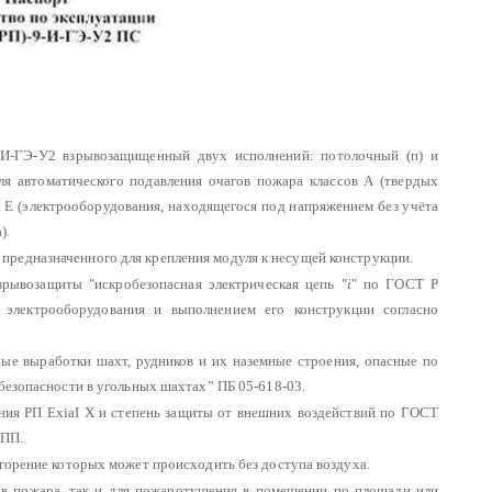
И-ГЭ-У2 взрывозащищенный двух исполнений: потолочный (п) и
для автоматического подавления очагов пожара классов А (твердых
 и Е (электрооборудования, находящегося под напряжением без учёта
).
редназначенного для крепления модуля к несущей конструкции.
рывозащиты "искробезопасная электрическая цепь "
i
" по ГОСТ Р
 электрооборудования и выполнением его конструкции согласно
е выработки шахт, рудников и их наземные строения, опасные по
безопасности в угольных шахтах” ПБ 05-618-03.
ия РП ЕхiaI Х и степень защиты от внешних воздействий по ГОСТ
МПП.
 горение которых может происходить без доступа воздуха.
ов пожара, так и для пожаротушения в помещении по площади или