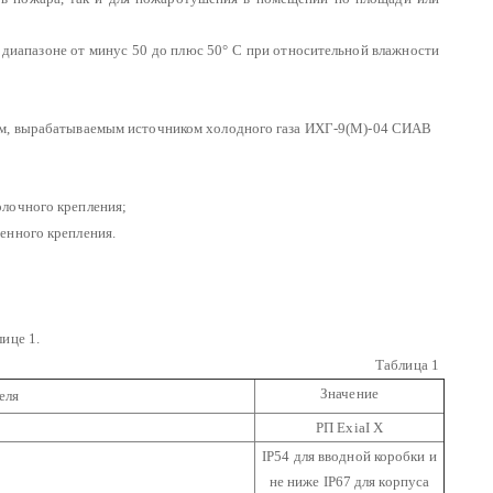
 диапазоне от минус 50 до плюс 50° С при относительной влажности
ом, вырабатываемым источником холодного газа ИХГ-9(М)-04 СИАВ
лочного крепления;
енного крепления.
ице 1.
Таблица 1
Значение
еля
РП ExiaI X
IP54 для вводной коробки и
не ниже IP67 для корпуса