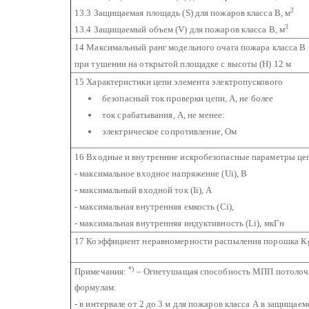
2
13.3 Защищаемая площадь (S) для пожаров класса В, м
3
13.4 Защищаемый объем (V) для пожаров класса В, м
14 Максимальный ранг модельного очага пожара класса В
при тушении на открытой площадке с высоты (Н) 12 м
15 Характеристики цепи элемента электропускового
безопасный ток проверки цепи, А, не более
ток срабатывания, А, не менее:
электрическое сопротивление, Ом
16 Входные и внутренние искробезопасные параметры цеп
- максимальное входное напряжение (Ui), В
- максимальный входной ток (Ii), А
- максимальная внутренняя емкость (Сi),
- максимальная внутренняя индуктивность (Li), мкГн
17 Коэффициент неравномерности распыления порошка К
*)
Примечания:
– Огнетушащая способность МПП потолочно
формулам:
- в интервале от 2 до 3 м для пожаров класса А в защищае