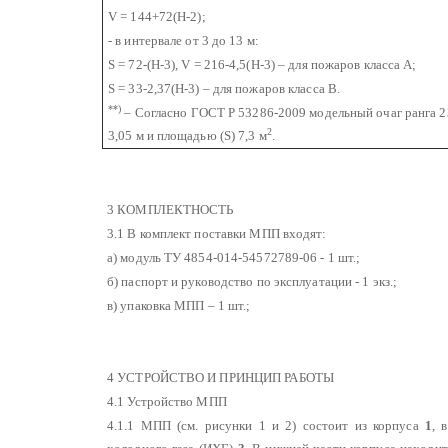
V = 144+72(H-2);
- в интервале от 3 до 13 м:
S = 72-(Н-3), V = 216-4,5(Н-3) – для пожаров класса А;
S = 33-2,37(Н-3) – для пожаров класса В.
**)
– Согласно ГОСТ Р 53286-2009 модельный очаг ранга 23
2
3,05 м и площадью (S) 7,3 м
.
3 КОМПЛЕКТНОСТЬ
3.1 В комплект поставки МПП входят:
а) модуль ТУ 4854-014-54572789-06 - 1 шт.;
б) паспорт и руководство по эксплуатации - 1 экз.;
в) упаковка МПП – 1 шт.;
4 УСТРОЙСТВО И ПРИНЦИП РАБОТЫ
4.1 Устройство МПП
4.1.1 МПП (см. рисунки 1 и 2) состоит из корпуса
1
, 