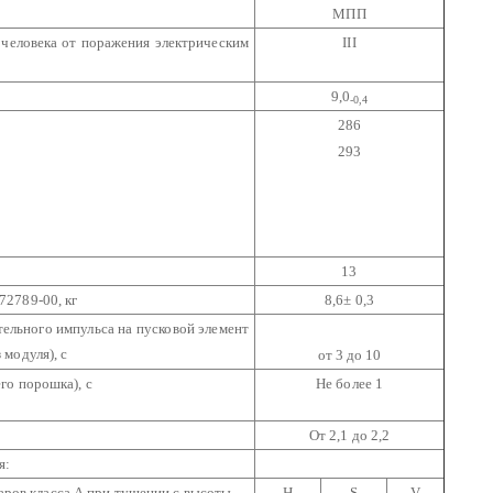
МПП
 человека от поражения электрическим
III
9,0
-0,4
286
293
13
2789-00, кг
8,6± 0,3
ельного импульса на пусковой элемент
модуля), с
от 3 до 10
го порошка), с
Не более 1
От 2,1 до 2,2
я:
жаров класса А при тушении с высоты
Н
S
V