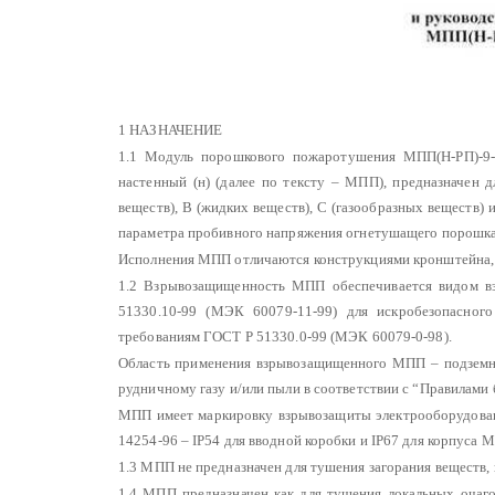
1 НАЗНАЧЕНИЕ
1.1 Модуль порошкового пожаротушения МПП(Н-РП)-9-
настенный (н) (далее по тексту – МПП), предназначен 
веществ), В (жидких веществ), С (газообразных веществ)
параметра пробивного напряжения огнетушащего порошка
Исполнения МПП отличаются конструкциями кронштейна, п
1.2 Взрывозащищенность МПП обеспечивается видом вз
51330.10-99 (МЭК 60079-11-99) для искробезопасного
требованиям ГОСТ Р 51330.0-99 (МЭК 60079-0-98).
Область применения взрывозащищенного МПП – подземны
рудничному газу и/или пыли в соответствии с “Правилами 
МПП имеет маркировку взрывозащиты электрооборудован
14254-96 – IР54 для вводной коробки и IР67 для корпуса 
1.3 МПП не предназначен для тушения загорания веществ,
1.4 МПП предназначен как для тушения локальных очаг