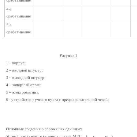
срабатывание
4-е
срабатывание
5-е
срабатывание
Рисунок 1
1 – корпус;
2 – входной штуцер;
3 – выходной штуцер;
4 – запорный орган;
5 – электромагнит;
6 - устройство ручного пуска с предохранительной чекой;
Основные сведения о сборочных единицах
Устройство газового пожаротушения МГП__(…..-_____-….)…