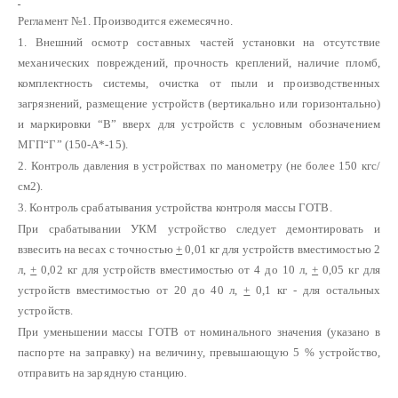
Регламент №1. Производится ежемесячно.
1. Внешний осмотр составных частей установки на отсутствие
механических повреждений, прочность креплений, наличие пломб,
комплектность системы, очистка от пыли и производственных
загрязнений, размещение устройств (вертикально или горизонтально)
и маркировки “В” вверх для устройств с условным обозначением
МГП“Г” (150-А*-15).
2. Контроль давления в устройствах по манометру (не более 150 кгс/
см2).
3. Контроль срабатывания устройства контроля массы ГОТВ.
При срабатывании УКМ устройство следует демонтировать и
взвесить на весах с точностью
+
0,01 кг для устройств вместимостью 2
л,
+
0,02 кг для устройств вместимостью от 4 до 10 л,
+
0,05 кг для
устройств вместимостью от 20 до 40 л,
+
0,1 кг - для остальных
устройств.
При уменьшении массы ГОТВ от номинального значения (указано в
паспорте на заправку) на величину, превышающую 5 % устройство,
отправить на зарядную станцию.