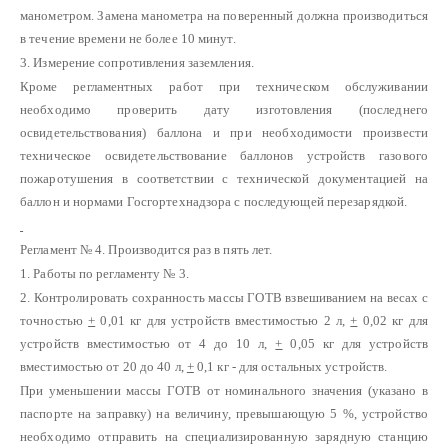
манометром. Замена манометра на поверенный должна производиться
в течение времени не более 10 минут.
3. Измерение сопротивления заземления.
Кроме регламентных работ при техническом обслуживании
необходимо проверить дату изготовления (последнего
освидетельствования) баллона и при необходимости произвести
техническое освидетельствование баллонов устройств газового
пожаротушения в соответствии с технической документацией на
баллон и нормами Госгортехнадзора с последующей перезарядкой.
Регламент № 4. Производится раз в пять лет.
1. Работы по регламенту № 3.
2. Контролировать сохранность массы ГОТВ взвешиванием на весах с
точностью
+
0,01 кг для устройств вместимостью 2 л,
+
0,02 кг для
устройств вместимостью от 4 до 10 л,
+
0,05 кг для устройств
вместимостью от 20 до 40 л,
+
0,1 кг - для остальных устройств.
При уменьшении массы ГОТВ от номинального значения (указано в
паспорте на заправку) на величину, превышающую 5 %, устройство
необходимо отправить на специализированную зарядную станцию