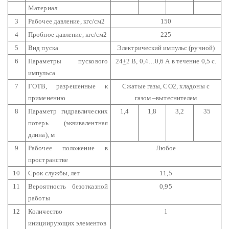
Материал
3
Рабочее давление, кгс/см2
150
4
Пробное давление, кгс/см2
225
5
Вид пуска
Электрический импульс (ручной)
6
Параметры пускового
24
+
2 В, 0,4…0,6 А в течение 0,5 с.
импульса
7
ГОТВ, разрешенные к
Сжатые газы, СО2, хладоны с
применению
газом –вытеснителем
8
Параметр гидравлических
1,4
1,8
3,2
35
потерь (эквивалентная
длина), м
9
Рабочее положение в
Любое
пространстве
10
Срок службы, лет
11,5
11
Вероятность безотказной
0,95
работы
12
Количество
1
инициирующих элементов