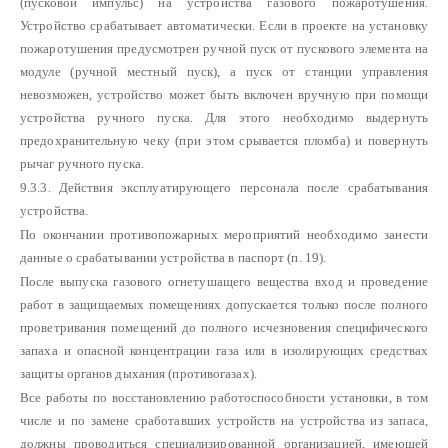
(пусковой импульс) на устройства газового пожаротушения.
Устройство срабатывает автоматически. Если в проекте на установку
пожаротушения предусмотрен ручной пуск от пускового элемента на
модуле (ручной местный пуск), а пуск от станции управления
невозможен, устройство может быть включен вручную при помощи
устройства ручного пуска. Для этого необходимо выдернуть
предохранительную чеку (при этом срывается пломба) и повернуть
рычаг ручного пуска.
9.3.3. Действия эксплуатирующего персонала после срабатывания
устройства.
По окончании противопожарных мероприятий необходимо занести
данные о срабатывании устройства в паспорт (п. 19).
После выпуска газового огнетушащего вещества вход и проведение
работ в защищаемых помещениях допускается только после полного
проветривания помещений до полного исчезновения специфического
запаха и опасной концентрации газа или в изолирующих средствах
защиты органов дыхания (противогазах).
Все работы по восстановлению работоспособности установки, в том
числе и по замене сработавших устройств на устройства из запаса,
должны проводиться специализированной организацией, имеющей