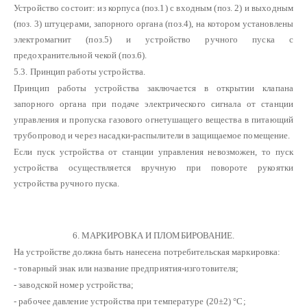
Устройство состоит: из корпуса (поз.1) с входным (поз. 2) и выходным
(поз. 3) штуцерами, запорного органа (поз.4), на котором установлены
электромагнит (поз.5) и устройство ручного пуска с
предохранительной чекой (поз.6).
5.3. Принцип работы устройства.
Принцип работы устройства заключается в открытии клапана
запорного органа при подаче электрического сигнала от станции
управления и пропуска газового огнетушащего вещества в питающий
трубопровод и через насадки-распылители в защищаемое помещение.
Если пуск устройства от станции управления невозможен, то пуск
устройства осуществляется вручную при повороте рукоятки
устройства ручного пуска.
6. МАРКИРОВКА И ПЛОМБИРОВАНИЕ.
На устройстве должна быть нанесена потребительская маркировка:
- товарный знак или название предприятия-изготовителя;
- заводской номер устройства;
- рабочее давление устройства при температуре (20±2) °С;