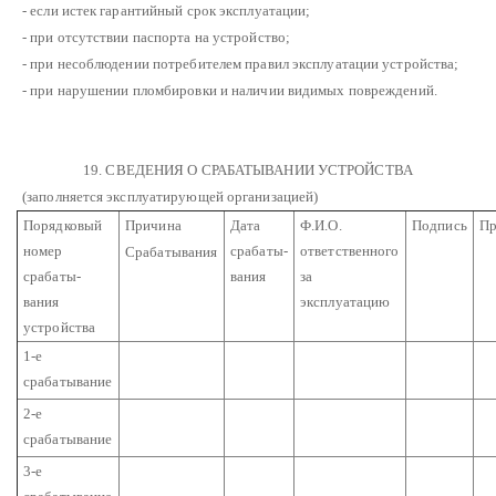
- если истек гарантийный срок эксплуатации;
- при отсутствии паспорта на устройство;
- при несоблюдении потребителем правил эксплуатации устройства;
- при нарушении пломбировки и наличии видимых повреждений.
19. СВЕДЕНИЯ О СРАБАТЫВАНИИ УСТРОЙСТВА
(заполняется эксплуатирующей организацией)
Порядковый
Причина
Дата
Ф.И.О.
Подпись
Пр
номер
срабаты-
ответственного
Срабатывания
срабаты-
вания
за
вания
эксплуатацию
устройства
1-е
срабатывание
2-е
срабатывание
3-е