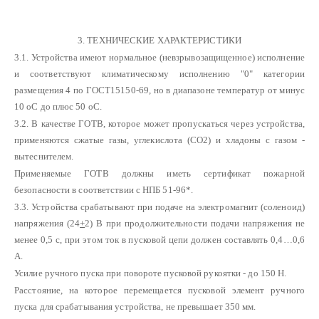
3. ТЕХНИЧЕСКИЕ ХАРАКТЕРИСТИКИ
3.1. Устройства имеют нормальное (невзрывозащищенное) исполнение
и соответствуют климатическому исполнению "0" категории
размещения 4 по ГОСТ15150-69, но в диапазоне температур от минус
10 оС до плюс 50 оС.
3.2. В качестве ГОТВ, которое может пропускаться через устройства,
применяются сжатые газы, углекислота (СО2) и хладоны с газом -
вытеснителем.
Применяемые ГОТВ должны иметь сертификат пожарной
безопасности в соответствии с НПБ 51-96*.
3.3. Устройства срабатывают при подаче на электромагнит (соленоид)
напряжения (24
+
2) В при продолжительности подачи напряжения не
менее 0,5 с, при этом ток в пусковой цепи должен составлять 0,4…0,6
А.
Усилие ручного пуска при повороте пусковой рукоятки - до 150 Н.
Расстояние, на которое перемещается пусковой элемент ручного
пуска для срабатывания устройства, не превышает 350 мм.