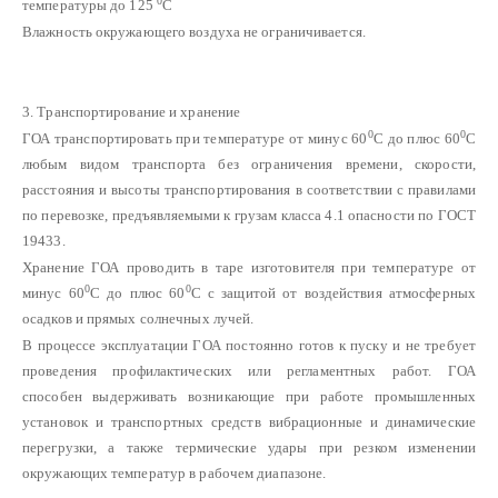
0
температуры до 125
С
Влажность окружающего воздуха не ограничивается.
3. Транспортирование и хранение
0
0
ГОА транспортировать при температуре от минус 60
С до плюс 60
С
любым видом транспорта без ограничения времени, скорости,
расстояния и высоты транспортирования в соответствии с правилами
по перевозке, предъявляемыми к грузам класса 4.1 опасности по ГОСТ
19433.
Хранение ГОА проводить в таре изготовителя при температуре от
0
0
минус 60
С до плюс 60
С с защитой от воздействия атмосферных
осадков и прямых солнечных лучей.
В процессе эксплуатации ГОА постоянно готов к пуску и не требует
проведения профилактических или регламентных работ. ГОА
способен выдерживать возникающие при работе промышленных
установок и транспортных средств вибрационные и динамические
перегрузки, а также термические удары при резком изменении
окружающих температур в рабочем диапазоне.