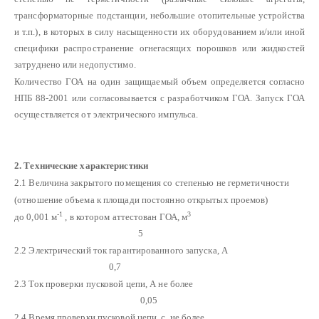
трансформаторные подстанции, небольшие отопительные устройства
и т.п.), в которых в силу насыщенности их оборудованием и/или иной
специфики распространение огнегасящих порошков или жидкостей
затруднено или недопустимо.
Количество ГОА на один защищаемый объем определяется согласно
НПБ 88-2001 или согласовывается с разработчиком ГОА. Запуск ГОА
осуществляется от электрического импульса.
2. Технические характеристики
2.1 Величина закрытого помещения со степенью не герметичности
(отношение объема к площади постоянно открытых проемов)
-1
3
до 0,001 м
, в котором аттестован ГОА, м
5
2.2 Электрический ток гарантированного запуска, А
0,7
2.3 Ток проверки пусковой цепи, А не более
0,05
2.4 Время проверки пусковой цепи, с, не более