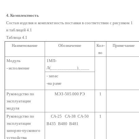
4.
Комплектность
Состав изделия и комплектность поставки в соответствии с рисунком 1
и таблицей 4.1
Таблица 4.1
Наименование
Обозначение
Кол-
Примечание
во
Модуль
1МП-
Л(____________)_____
- исполнение
- запас
-на раме
Руководство по
МЭЗ-505.000 РЭ
1
эксплуатации
модуля
Руководство по
СА-25 СА-38 СА-50
1
эксплуатации
В435 В480 В481
запорно-пускового
устройства