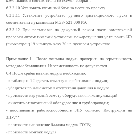
комбинацию в соответствии со схемой сборки*.
6.3.3.10 Установить клеммный блок на месте по проекту.
6.3.3.11 Установить устройство ручного дистанционного пуска в
соответствии с указаниями МЭЗ- 521.000 РЭ.
6.3.3.12 При постановке на дежурный режим после комплексной
проверки автоматической установки пожаротушения установить ИЭ
(пиропатрон) 19 и вынуть чеку 20 на пусковом устройстве.
Примечание 1 - После монтажа модуль проверить на герметичность
методом обмыливания. Негерметичность не допускается.
6.4 После срабатывания модуля необходимо:
- в таблице п. 12 сделать отметку о срабатывании модуля;
- убедиться по манометру в отсутствии давления в модуле;
- произвести наружный осмотр оборудования и коммуникаций;
- очистить от загрязнений оборудование и трубопроводы;
- восстановить работоспособность ЗПУ согласно Инструкции на
ЗПУ;**
- произвести наполнение баллона модуля ГОТВ;
- произвести монтаж модуля;