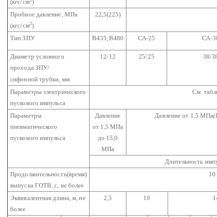
(кгс/см
)
Пробное давление, МПа
22,5(225)
2
(кгс/см
)
Тип ЗПУ
В435;В480
СА-25
СА-3
Диаметр условного
12/12
25/25
38/3
прохода ЗПУ/
сифонной трубки, мм
Параметры электрического
См. табл
пускового импульса
Параметры
Давление
Давление от 1,5 МПа(1
пневматического
от 1,5 МПа
пускового импульса
до 15,0
МПа
Длительность импу
Продолжительность(время)
10
выпуска ГОТВ, с, не более
Эквивалентная длина, м, не
2,5
10
1
более