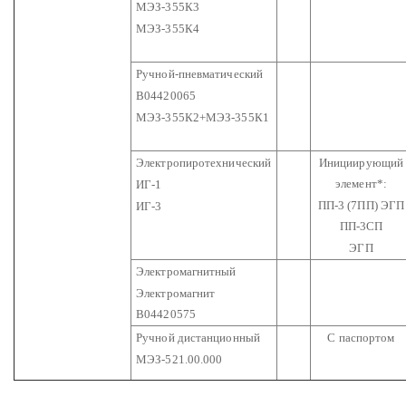
МЭЗ-355К3
МЭЗ-355К4
Ручной-пневматический
В04420065
МЭЗ-355К2+МЭЗ-355К1
Электропиротехнический
Инициирующий
элемент*:
ИГ-1
ПП-3 (7ПП) ЭГП
ИГ-3
ПП-3СП
ЭГП
Электромагнитный
Электромагнит
В04420575
Ручной дистанционный
С паспортом
МЭЗ-521.00.000