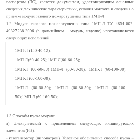
паспортом (ПС), является документом, удостоверяющим основные
сведения, технические характеристики, условия монтажа и сведения о
приемке модуля газового пожаротушения типа 1МП-Л.
1.2 Модули газового пожаротушения типа 1МП-Л ТУ 4854-007-
49327238-2006
(в дальнейшем – модуль, изделие) изготавливаются
следующих исполнений:
1МП-Л (150-40-12);
1МП-Л(60-40-25);1МП-Л(60-60-25);
1МП-Л (60-60-38);1МП-Л (60-80-38); 1МП-Л (60-100-38);
1МП-Л (60-160-38);
1МП-Л (60-60-50); 1МП-Л (60-80-50); 1МП-Л (60-100-
50);1МП-Л (60-160-50);
1.3 Способы пуска модуля:
а) Электрический с применением следующих инициирующих
элементов (ИЭ):
- газогенератор (пиропатрон). Условное обозначение способа пуска –