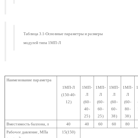
Таблица 3.1-Основные параметры и размеры
модулей типа 1МП-Л
Наименование параметра
1МП-Л
1МП-
1МП-
1МП-
1МП-
Л
Л
Л
Л
(150-40-
12)
(60-
(60-
(60-
(60-
40-
60-
60-
80-
25)
25)
38)
38)
Вместимость баллона, л
40
40
60
60
80
Рабочее давление, МПа
15(150)
2