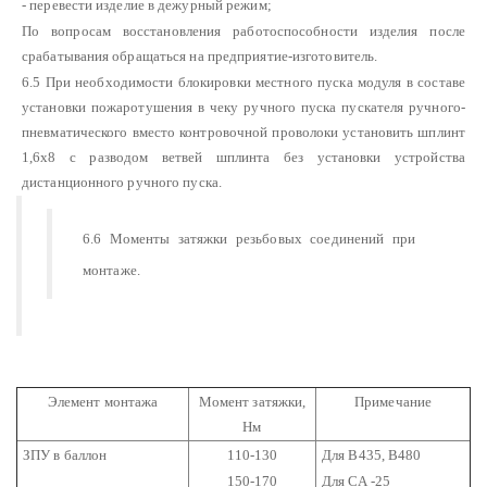
- перевести изделие в дежурный режим;
По вопросам восстановления работоспособности изделия после
срабатывания обращаться на предприятие-изготовитель.
6.5 При необходимости блокировки местного пуска модуля в составе
установки пожаротушения в чеку ручного пуска пускателя ручного-
пневматического вместо контровочной проволоки установить шплинт
1,6х8 с разводом ветвей шплинта без установки устройства
дистанционного ручного пуска.
6.6 Моменты затяжки резьбовых соединений при
монтаже.
Элемент монтажа
Момент затяжки,
Примечание
Нм
ЗПУ в баллон
110-130
Для В435, В480
150-170
Для СА -25