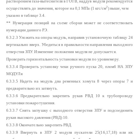
растворением газа-вытеснителя в ГОТВ, наддув модуля рекомендуется
2
осуществлять до значения, которое на 0,1 МПа (1 кгс/см
) выше, чем
указано в таблице 3.4.
** Нумерация позиций на схеме сборки может не соответствовать
нумерации данного РЭ.
6.3.2.3 Уложить на опоры модуль, направив установочную таблицу 24
вертикально вверх. Убедиться в правильности направления выходного
отверстия ЗПУ. Изменение положения модуля не допускается.
Проверить горизонтальность установки модуля по уровнемеру.
6.3.3.4 Проверить установку чеки ручного пуска 20, пломб НА ЗПУ
МОДУЛя
6.3.3.5 Надеть на модуль два ременных хомута 8 через опоры 7 и
предварительно их затянуть.
6.3.3.6 Предварительно закрепить рукав РВД 10 к трубопроводу
установки пожаротушения.
6.3.3.7 Снять заглушку с выходного отверстия ЗПУ и подсоединить
рукав высокого давления (РВД) 10.
6.3.3.8 Окончательно закрепить РВД.
6.3.3.9 Ввернуть в ЗПУ 2 модуля пускатели 25(16,17,18) или их