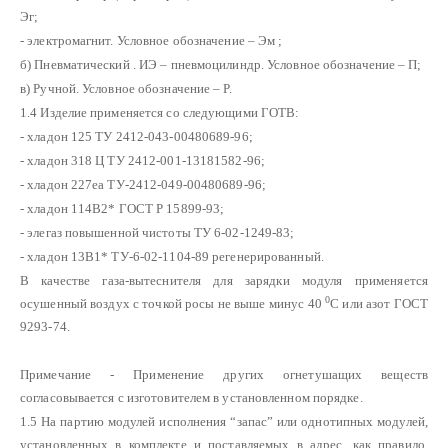
Эг;
- электромагнит. Условное обозначение – Эм ;
б) Пневматический . ИЭ – пневмоцилиндр. Условное обозначение – П;
в) Ручной. Условное обозначение – Р.
1.4 Изделие применяется со следующими ГОТВ:
- хладон 125 ТУ 2412-043-00480689-96;
- хладон 318 Ц ТУ 2412-001-13181582-96;
- хладон 227еа ТУ-2412-049-00480689-96;
- хладон 114В2* ГОСТ Р 15899-93;
- элегаз повышенной чистоты ТУ 6-02-1249-83;
- хладон 13В1* ТУ-6-02-1104-89 регенерированный.
В качестве газа-вытеснителя для зарядки модуля применяется
0
осушенный воздух с точкой росы не выше минус 40
С или азот ГОСТ
9293-74.
Примечание - Применение других огнетушащих веществ
согласовывается с изготовителем в установленном порядке.
1.5 На партию модулей исполнения “запас” или однотипных модулей,
установленных в комплекте и поставляемых в адрес, как правило,