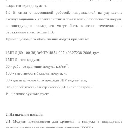
выдается один документ.
1.6 В связи с постоянной работой, направленной на улучшение
эксплуатационных характеристик и показателей безопасности модуля,
в конструкцию последнего могут быть внесены изменения, не
отраженные в настоящем РЭ.
Пример условного обозначения модуля при заказе:
1МП-Л(60-100-38)ЭгР ТУ 4854-007-49327238-2006, где:
1МП-Л - тип модуля;
2
60 - рабочее давление модуля, кгс/см
;
100 - вместимость баллона модуля, л;
38 - диаметр условного прохода ЗПУ модуля, мм;
Эг - способ пуска (электрический, ИЭ - пиропатрон);
Р – наличие ручного пуска.
2
.
Назначение изделия
2.1 Модуль предназначен для хранения и выпуска в защищаемое
помещение газового огнетушащего вещества (ГОТВ).