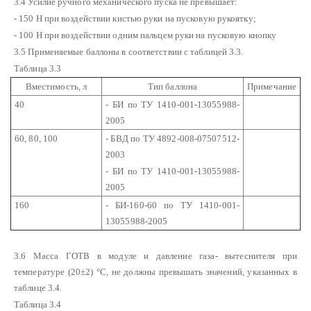
3.4 Усилие ручного механического пуска не превышает:
- 150 Н при воздействии кистью руки на пусковую рукоятку;
- 100 Н при воздействии одним пальцем руки на пусковую кнопку
3.5 Применяемые баллоны в соответствии с таблицей 3.3.
Таблица 3.3
Вместимость, л
Тип баллона
Примечание
40
- БИ по ТУ 1410-001-13055988-
2005
60, 80, 100
- БВД по ТУ 4892-008-07507512-
2003
- БИ по ТУ 1410-001-13055988-
2005
160
- БИ-160-60 по ТУ 1410-001-
13055988-2005
3.6 Масса ГОТВ в модуле и давление газа- вытеснителя при
температуре
(20±2) °С, не должны превышать значений, указанных в
таблице 3.4.
Таблица 3.4