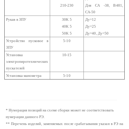
210-230
Для СА -38, В481,
СА-50
Рукав в ЗПУ
30K 5
Ду=12
40K 5
Ду=25
50K 5
Ду=40, Ду=50
Устройство пусковое в
5-10
ЗПУ
Установка
10-15
электропиротехнических
пускателей
Установка манометра
5-10
* Нумерация позиций на схеме сборки может не соответствовать
нумерации данного РЭ.
** Перечень изделий, заменяемых после срабатывания указан в РЭ на