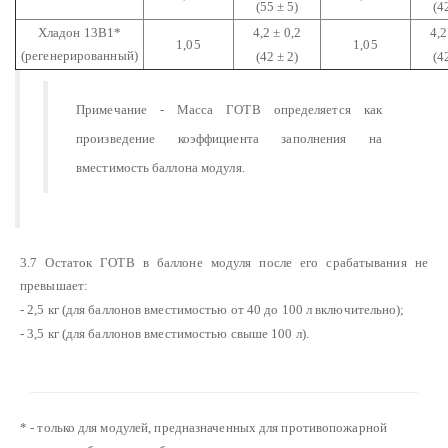
(55 ± 5)
(4
Хладон 13В1*
4,2 ± 0,2
4,2
1,05
1,05
(регенерированный)
(42 ± 2)
(4
Примечание - Масса ГОТВ определяется как
произведение коэффициента заполнения на
вместимость баллона модуля.
3.7 Остаток ГОТВ в баллоне модуля после его срабатывания не
превышает:
- 2,5 кг (для баллонов вместимостью от 40 до 100 л включительно);
- 3,5 кг (для баллонов вместимостью свыше 100 л).
* - только для модулей, предназначенных для противопожарной