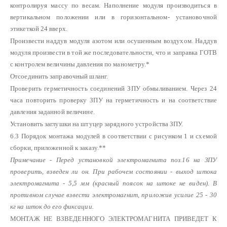
контролируя массу по весам. Наполнение модуля производиться в
вертикальном положении или в горизонтальном- установочной
этикеткой 24 вверх.
Произвести наддув модуля азотом или осушенным воздухом. Наддув
модуля произвести в той же последовательности, что и заправка ГОТВ
с контролем величины давления по манометру.*
Отсоединить заправочный шланг.
Проверить герметичность соединений ЗПУ обмыливанием. Через 24
часа повторить проверку ЗПУ на герметичность и на соответствие
давления заданной величине.
Установить заглушки на штуцер зарядного устройства ЗПУ.
6.3 Порядок монтажа модулей в соответствии с рисунком 1 и схемой
сборки, приложенной к заказу.**
Примечание - Перед установкой электромагнита поз.16 на ЗПУ
проверить
,
взведен ли он. При рабочем состоянии - выход штока
электромагнита - 5,5 мм (красный поясок на штоке не виден). В
противном случае взвести электромагнит, приложив усилие 25 - 30
кг на шток до его фиксации.
МОНТАЖ НЕ ВЗВЕДЕННОГО ЭЛЕКТРОМАГНИТА ПРИВЕДЕТ К