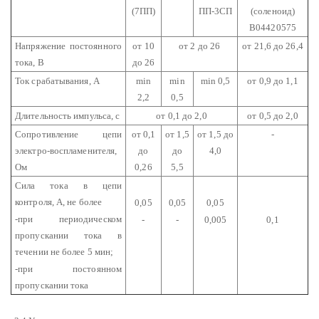
(7ПП)
ПП-3СП
(соленоид)
В04420575
Напряжение постоянного
от 10
от 2 до 26
от 21,6 до 26,4
тока, В
до 26
Ток срабатывания, А
min
min
min 0,5
от 0,9 до 1,1
2,2
0,5
Длительность импульса, с
от 0,1 до 2,0
от 0,5 до 2,0
Сопротивление цепи
от 0,1
от 1,5
от 1,5 до
-
электро-воспламенителя,
до
до
4,0
Ом
0,26
5,5
Сила тока в цепи
контроля, А, не более
0,05
0,05
0,05
-при периодическом
-
-
0,005
0,1
пропускании тока в
течении не более 5 мин;
-при постоянном
пропускании тока