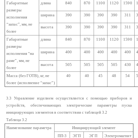
Габаритные
длина
840
870
1100
1120
1590
размеры
ширина
390
390
390
390
311
исполнения
“запас”, мм, не
высота
390
390
390
390
311
более
Габаритные
длина
840
870
1100
1120
1590
размеры
ширина
400
400
400
400
400
исполнения “на
раме”, мм, не
высота
505
505
505
505
430
более
Масса (без ГОТВ), кг, не
40
40
45
48
54
более (исполнение “запас”)
3.3 Управление изделием осуществляется с помощью приборов и
устройств, обеспечивающих электрические параметры пуска
инициирующих элементов в соответствии с таблицей 3.2
Таблица 3.2
Наименование параметра
Инициирующий элемент
ПП-3
ЭГП
ЭГП
Электромагнит