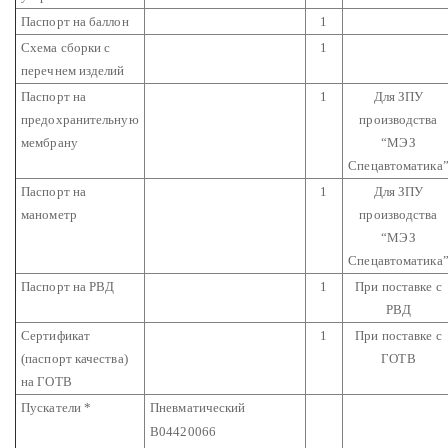
Паспорт на баллон
1
Схема сборки с
1
перечнем изделий
Паспорт на
1
Для ЗПУ
предохранительную
производства
мембрану
“МЭЗ
Спецавтоматика
Паспорт на
1
Для ЗПУ
манометр
производства
“МЭЗ
Спецавтоматика
Паспорт на РВД
1
При поставке с
РВД
Сертификат
1
При поставке с
(паспорт качества)
ГОТВ
на ГОТВ
Пускатели *
Пневматический
В04420066