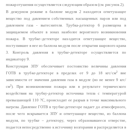
пожаротушения осуществляется следующим образом (см. рисунок 2).
В дежурном режиме в баллоне модуля 2 находится огнетушащее
вещество под давлением собственных насыщенных паров или под
давлением газа - вытеснителя. Трубка-детектор 6 размещена в
защищаемом объекте в зонах наиболее вероятного возникновения
пожара. В трубке–детекторе находится огнетушащее вещество,
поступившее в нее из баллона модуля после открытия шарового крана
3. Контроль давления в трубке-детекторе осуществляется по
индикатору 9.
Конструкция ЗПУ обеспечивает постоянство величины давления
2
ГОТВ в трубке-детекторе в пределах от 9 до 18 кгс/см
вне
зависимости от значения давления газа в модуле (но не менее 9 кгс/
2
см
). При возникновении пожара или в результате термического
воздействия на трубку-детектор источника тепла с температурой
превышающей 110 ?С, происходит ее разрыв в точке максимального
нагрева. Давление ГОТВ в трубке-детекторе падает до атмосферного,
после чего вскрывается ЗПУ и огнетушащее вещество, из баллона
модуля, по трубке – детектору, через образовавшееся отверстие,
подается непосредственно к источнику возгорания и распределяется в