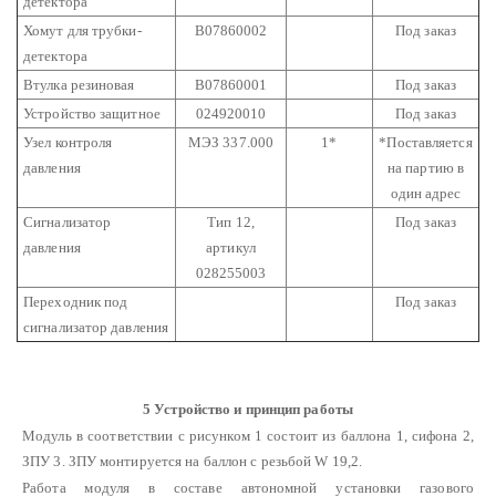
детектора
Хомут для трубки-
В07860002
Под заказ
детектора
Втулка резиновая
В07860001
Под заказ
Устройство защитное
024920010
Под заказ
Узел контроля
МЭЗ 337.000
1*
*Поставляется
давления
на партию в
один адрес
Сигнализатор
Тип 12,
Под заказ
давления
артикул
028255003
Переходник под
Под заказ
сигнализатор давления
5 Устройство и принцип работы
Модуль в соответствии с рисунком 1 состоит из баллона 1, сифона 2,
ЗПУ 3. ЗПУ монтируется на баллон с резьбой W 19,2.
Работа модуля в составе автономной установки газового