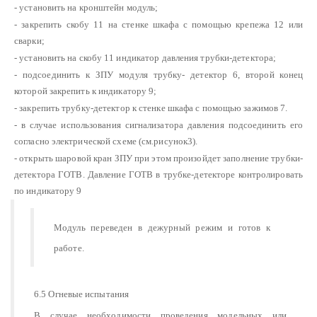
- установить на кронштейн модуль;
- закрепить скобу 11 на стенке шкафа с помощью крепежа 12 или
сварки;
- установить на скобу 11 индикатор давления трубки-детектора;
- подсоединить к ЗПУ модуля трубку- детектор 6, второй конец
которой закрепить к индикатору 9;
- закрепить трубку-детектор к стенке шкафа с помощью зажимов 7.
- в случае использования сигнализатора давления подсоединить его
согласно электрической схеме (см.рисунок3).
- открыть шаровой кран ЗПУ при этом произойдет заполнение трубки-
детектора ГОТВ. Давление ГОТВ в трубке-детекторе контролировать
по индикатору 9
Модуль переведен в дежурный режим и готов к
работе.
6.5 Огневые испытания
В случае необходимости проведения модельных или