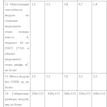
12 Огнетушащая
1,2
2,5
3,8
0,7
1,4
способность
модуля по
тушению
модельного
очага пожара
класса А,
подкласс А2 по
ГОСТ 27331 в
объеме
модельного
3
очага шкафа, м
,
не более
13 Масса модуля
3,5
5,5
7,0
3,5
5,5
без ГОТВ, кг, не
более
14 Габаритные
350х115
430х115
560х115
350х115
430х115
размеры модуля,
мм, не более