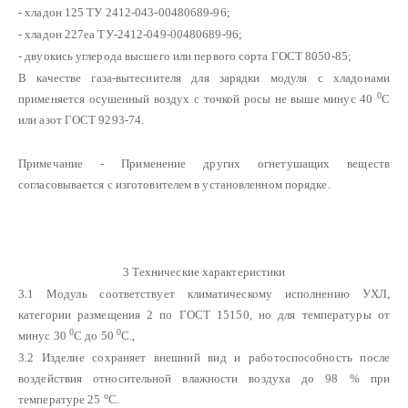
- хладон 125 ТУ 2412-043-00480689-96;
- хладон 227еа ТУ-2412-049-00480689-96;
- двуокись углерода высшего или первого сорта ГОСТ 8050-85;
В качестве газа-вытеснителя для зарядки модуля с хладонами
0
применяется осушенный воздух с точкой росы не выше минус 40
С
или азот ГОСТ 9293-74.
Примечание - Применение других огнетушащих веществ
согласовывается с изготовителем в установленном порядке.
3 Технические характеристики
3.1 Модуль соответствует климатическому исполнению УХЛ,
категории размещения 2 по ГОСТ 15150, но для температуры от
0
0
минус 30
С до 50
С.,
3.2 Изделие сохраняет внешний вид и работоспособность после
воздействия относительной влажности воздуха до 98 % при
о
температуре 25
С.