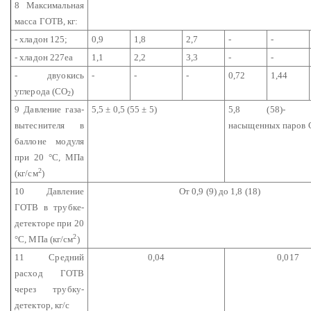
8 Максимальная
масса ГОТВ, кг:
- хладон 125;
0,9
1,8
2,7
-
-
- хладон 227еа
1,1
2,2
3,3
-
-
- двуокись
-
-
-
0,72
1,44
углерода (СО
)
2
9 Давление газа-
5,5 ± 0,5 (55 ± 5)
5,8 (58)- да
вытеснителя в
насыщенных паров 
баллоне модуля
при 20 °С, МПа
2
(кг/см
)
10 Давление
От 0,9 (9) до 1,8 (18)
ГОТВ в трубке-
детекторе при 20
2
°С, МПа (кг/см
)
11 Средний
0,04
0,017
расход ГОТВ
через трубку-
детектор, кг/с