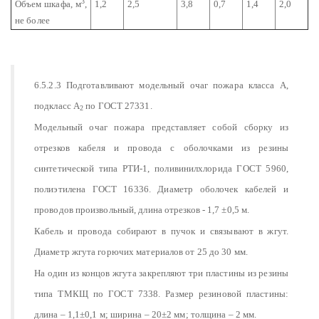
3
Объем шкафа, м
,
1,2
2,5
3,8
0,7
1,4
2,0
не более
6.5.2.3 Подготавливают модельный очаг пожара класса А,
подкласс А
по ГОСТ 27331.
2
Модельный очаг пожара представляет собой сборку из
отрезков кабеля и провода с оболочками из резины
синтетической типа РТИ-1, поливинилхлорида ГОСТ 5960,
полиэтилена ГОСТ 16336. Диаметр оболочек кабелей и
проводов произвольный, длина отрезков - 1,7 ±0,5 м.
Кабель и провода собирают в пучок и связывают в жгут.
Диаметр жгута горючих материалов от 25 до 30 мм.
На один из концов жгута закрепляют три пластины из резины
типа ТМКЩ по ГОСТ 7338. Размер резиновой пластины:
длина – 1,1±0,1 м; ширина – 20±2 мм; толщина – 2 мм.