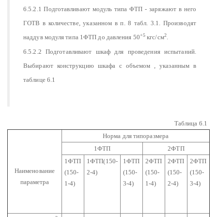
6.5.2.1 Подготавливают модуль типа ФТП - заряжают в него
ГОТВ в количестве, указанном в п. 8 табл. 3.1. Производят
+5
2
наддув модуля типа 1ФТП до давления 50
кгс/см
.
6.5.2.2 Подготавливают шкаф для проведения испытаний.
Выбирают конструкцию шкафа с объемом , указанным в
таблице 6.1
Таблица 6.1
Норма для типоразмера
1ФТП
2ФТП
1ФТП
1ФТП(150-
1ФТП
2ФТП
2ФТП
2ФТП
Наименование
(150-
2-4)
(150-
(150-
(150-
(150-
параметра
1-4)
3-4)
1-4)
2-4)
3-4)