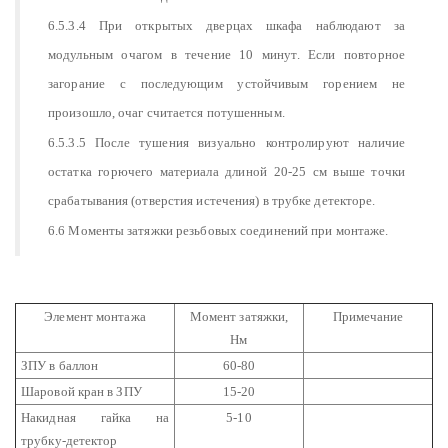
6.5.3.4 При открытых дверцах шкафа наблюдают за
модульным очагом в течение 10 минут. Если повторное
загорание с последующим устойчивым горением не
произошло, очаг считается потушенным.
6.5.3.5 После тушения визуально контролируют наличие
остатка горючего материала длиной 20-25 см выше точки
срабатывания (отверстия истечения) в трубке детекторе.
6.6 Моменты затяжки резьбовых соединений при монтаже.
Элемент монтажа
Момент затяжки,
Примечание
Нм
ЗПУ в баллон
60-80
Шаровой кран в ЗПУ
15-20
Накидная гайка на
5-10
трубку-детектор