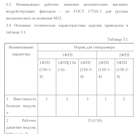
3.3 Номинальные рабочие значения механических внешних
воздействующих факторов – по ГОСТ 17516.1 для группы
механического исполнения М25.
3.4 Основные технические характеристики изделия приведены в
таблице 3.1.
Таблица 3.1
Наименование
Норма для типоразмера
параметра
1ФТП
2ФТП
1ФТП
1ФТП(150-
1ФТП
2ФТП
2ФТП
(150-1-
2-4)
(150-3-
(150-1-
(150-2-
4)
4)
4)
4)
1 Вместимость
1
2
3
1
2
баллона модуля,
л
2 Рабочее
15 (150)
давление модуля,
2