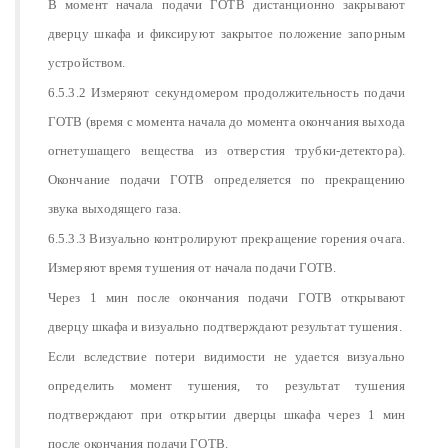
В момент начала подачи ГОТВ дистанционно закрывают
дверцу шкафа и фиксируют закрытое положение запорным
устройством.
6.5.3.2 Измеряют секундомером продолжительность подачи
ГОТВ (время с момента начала до момента окончания выхода
огнетушащего вещества из отверстия трубки-детектора).
Окончание подачи ГОТВ определяется по прекращению
звука выходящего газа.
6.5.3.3 Визуально контролируют прекращение горения очага.
Измеряют время тушения от начала подачи ГОТВ.
Через 1 мин после окончания подачи ГОТВ открывают
дверцу шкафа и визуально подтверждают результат тушения.
Если вследствие потери видимости не удается визуально
определить момент тушения, то результат тушения
подтверждают при открытии дверцы шкафа через 1 мин
после окончания подачи ГОТВ.