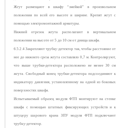
Жгут размещают в шкафу “змейкой” в произвольном
положении по всей его высоте и ширине. Крепят жгут с
помощью электромонтажной арматуры.
Нижний отрезок жгута располагают в вертикальном
положении на высоте от 5 до 10 см от днища шкафа.
6.5.2.4 Закрепляют трубку-детектор так, чтобы расстояние от
нее до нижнего среза жгута составляло 0,7 м. Контролируют,
что выше трубки-детектора расположено не менее 30 см
жгута. Свободный конец трубки-детектора подсоединяют к
индикатору давления, установленному на одной из боковых
поверхностях шкафа.
Испытываемый образец модуля ФТП монтируют на стенке
шкафа с помощью штатных фиксирующих устройств и к
штуцеру шарового крана ЗПУ модуля ФТП подключают
трубку-детектор.