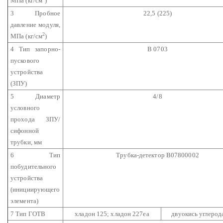
МПа (кг/см
)
3 Пробное
22,5 (225)
давление модуля,
2
МПа (кг/см
)
4 Тип запорно-
В 0703
пускового
устройства
(ЗПУ)
5 Диаметр
4/8
условного
прохода ЗПУ/
сифонной
трубки, мм
6 Тип
Трубка-детектор В07800002
побудительного
устройства
(инициирующего
элемента)
7 Тип ГОТВ
хладон 125; хладон 227еа
двуокись углерод