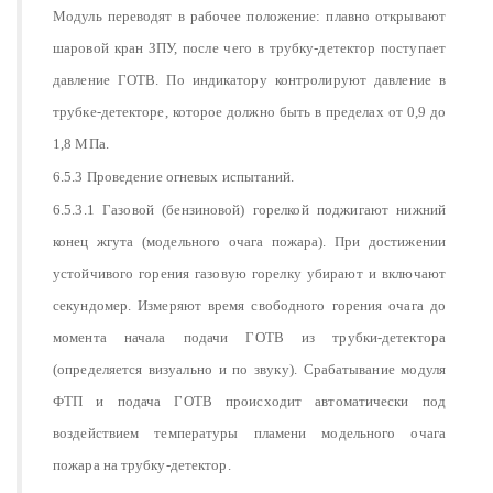
Модуль переводят в рабочее положение: плавно открывают
шаровой кран ЗПУ, после чего в трубку-детектор поступает
давление ГОТВ. По индикатору контролируют давление в
трубке-детекторе, которое должно быть в пределах от 0,9 до
1,8 МПа.
6.5.3 Проведение огневых испытаний.
6.5.3.1 Газовой (бензиновой) горелкой поджигают нижний
конец жгута (модельного очага пожара). При достижении
устойчивого горения газовую горелку убирают и включают
секундомер. Измеряют время свободного горения очага до
момента начала подачи ГОТВ из трубки-детектора
(определяется визуально и по звуку). Срабатывание модуля
ФТП и подача ГОТВ происходит автоматически под
воздействием температуры пламени модельного очага
пожара на трубку-детектор.