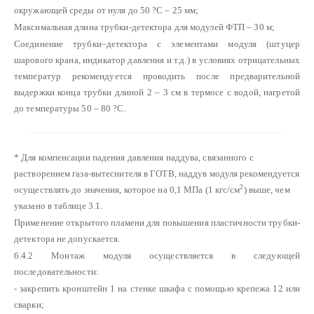
окружающей среды от нуля до 50 ?С – 25 мм;
Максимальная длина трубки-детектора для модулей ФТП – 30 м;
Соединение трубки–детектора с элементами модуля (штуцер
шарового крана, индикатор давления и т.д.) в условиях отрицательных
температур рекомендуется проводить после предварительной
выдержки конца трубки длиной 2 – 3 см в термосе с водой, нагретой
до температуры 50 – 80 ?С.
* Для компенсации падения давления наддува, связанного с
растворением газа-вытеснителя в ГОТВ, наддув модуля рекомендуется
2
осуществлять до значения, которое на 0,1 МПа (1 кгс/см
) выше, чем
указано в таблице 3.1.
Применение открытого пламени для повышения пластичности трубки-
детектора не допускается.
6.4.2 Монтаж модуля осуществляется в следующей
последовательности:
- закрепить кронштейн 1 на стенке шкафа с помощью крепежа 12 или
сварки;