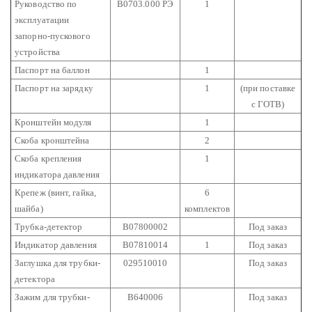
Руководство по
В0703.000 РЭ
1
эксплуатации
запорно-пускового
устройства
Паспорт на баллон
1
Паспорт на зарядку
1
(при поставке
с ГОТВ)
Кронштейн модуля
1
Скоба кронштейна
2
Скоба крепления
1
индикатора давления
Крепеж (винт, гайка,
6
шайба)
комплектов
Трубка-детектор
В07800002
Под заказ
Индикатор давления
В07810014
1
Под заказ
Заглушка для трубки-
029510010
Под заказ
детектора
Зажим для трубки-
В640006
Под заказ