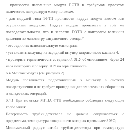
- произвести наполнение модуля ГОТВ в требуемом проектом
количестве, контролируя массу по весам;
- для модулей типа 1ФТП произвести наддув модуля азотом или
осушенным воздухом. Наддув модуля произвести в той же
последовательности, что и заправка ГОТВ с контролем величины
давления по манометру заправочного стенда;*
- отсоединить наполнительную магистраль;
- установить заглушку на зарядный штуцер заправочного клапана 4.
- проверить герметичность соединений ЗПУ обмыливанием. Через 24
часа повторить проверку ЗПУ на герметичность.
6.4 Монтаж модуля (см. рисунок 2).
Модуль поставляется подготовленным к монтажу в систему
пожаротушения и не требует проведения дополнительных сборочных
и наладочных операций.
6.4.1 При монтаже МГПА ФТП необходимо соблюдать следующие
требования:
Поверхность трубки-детектора не должна соприкасаться с
предметами, температура поверхности которых превышает 80?С;
Минимальный радиус изгиба трубки-детектора при температуре