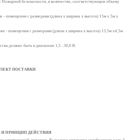
 Пожарной безопасности, в количестве, соответствующем объему
е - помещении с размерами (длина х ширина х высота) 15м х 5м х
ме - помещении с размерами (длина х ширина х высота) 13,5м х4,5м
ва должно быть в диапазоне 1,5...30,0 В.
ПЛЕКТ ПОСТАВКИ
О И ПРИНЦИП ДЕЙСТВИЯ
ещен огнетушащий порошок. Выходное отверстие мембранного узла 2