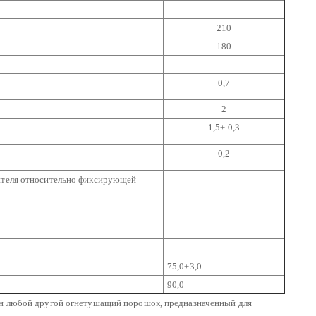
210
180
0,7
2
1,5± 0,3
0,2
нителя относительно фиксирующей
75,0±3,0
90,0
ан любой другой огнетушащий порошок, предназначенный для