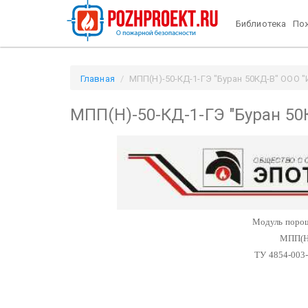
Библиотека
Пож
Главная
МПП(Н)-50-КД-1-ГЭ "Буран 50КД-В" ООО "И
МПП(Н)-50-КД-1-ГЭ "Буран 50
Модуль поро
МПП(Н
ТУ 4854-003-