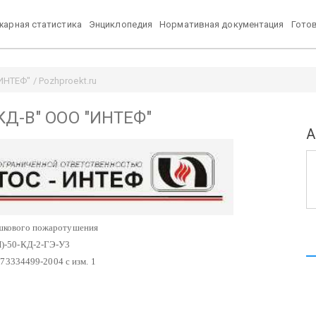
арная статистика
Энциклопедия
Нормативная документация
Гото
НТЕФ" / Pozhproekt.ru
КД-В" ООО "ИНТЕФ"
А
шкового пожаротушения
)-50-КД-2-ГЭ-У3
73334499-2004 с изм. 1