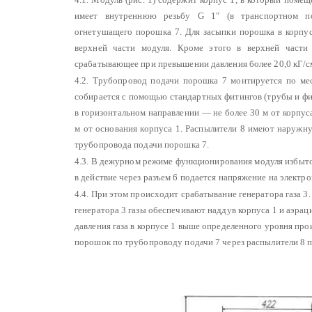
имеет внутреннюю резьбу G 1" (в транспортном по
огнетушащего порошка 7. Для засыпки порошка в корпус
верхней части модуля. Кроме этого в верхней части 
срабатывающее при превышении давления более 20,0 кГ/с
4.2. Трубопровод подачи порошка 7 монтируется по ме
собирается с помощью стандартных фитингов (трубы и фи
в горизонтальном направлении — не более 30 м от корпус
м от основания корпуса 1. Распылители 8 имеют наружн
трубопровода подачи порошка 7.
4.3. В дежурном режиме функционирования модуля избыто
в действие через разъем 6 подается напряжение на электр
4.4. При этом происходит срабатывание генератора газа 
генератора 3 газы обеспечивают наддув корпуса 1 и аэр
давления газа в корпусе 1 выше определенного уровня п
порошок по трубопроводу подачи 7 через распылители 8 