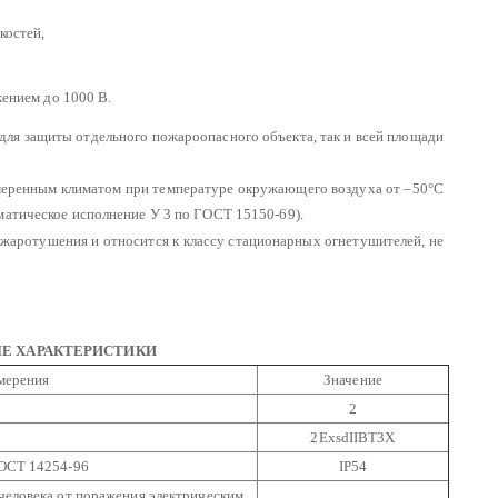
костей,
жением до 1000 В.
к для защиты отдельного пожароопасного объекта, так и всей площади
 умеренным климатом при температуре окружающего воздуха от –50°С
матическое исполнение У 3 по ГОСТ 15150-69).
ожаротушения и относится к классу стационарных огнетушителей, не
ЫЕ ХАРАКТЕРИСТИКИ
мерения
Значение
2
2ExsdIIBT3X
ГОСТ 14254-96
IР54
 человека от поражения электрическим