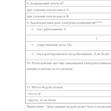
3
8. Защищаемый объем, м
,
при тушении очагов класса А
при тушении очагов класса В
9. Характеристики цепи электровоспламенителя****:
ток срабатывания, А
1
сопротивление цепи, Ом
ток гарантированного несрабатывания, А, не более
10. Расположение мостика накаливания электровоспламе
шпонки и контактов его разъема
11. Масса модуля полная:
- нетто, кг
- брутто, кг. не более
Примечание. *)Для зарядки модуля может быть использов