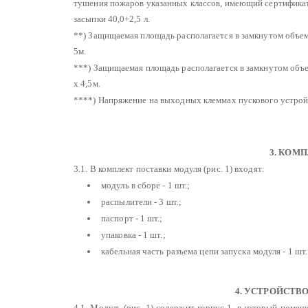
тушения пожаров указанных классов, имеющий сертификат
засыпки 40,0+2,5 л.
**) Защищаемая площадь располагается в замкнутом объем
5м.
***) Защищаемая площадь располагается в замкнутом объе
х 4,5м.
****) Напряжение на выходных клеммах пускового устройст
3. КОМ
3.1. В комплект поставки модуля (рис. 1) входят:
модуль в сборе - 1 шт.;
распылители - 3 шт.;
паспорт - 1 шт.;
упаковка - 1 шт.;
кабельная часть разъема цепи запуска модуля - 1 шт.
4. УСТРОЙСТВ
4.1. Модуль (рис. 1) содержит корпус 1, в который пом