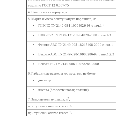
током по ГОСТ 12.0.007-75
4. Вместимость корпуса, л
5. Марка и масса огнетушащего порошка*, кг:
ПФКЧС ТУ 2149-084-10964029-98 с изм.1-4
ПФКЧС-2 ТУ 2149-131-10964029-2000 с изм.1-3
Феникс АВС ТУ 2149-005-18215408-2000 с изм. 1
Вексон-АВС ТУ 2149-028-10968286-97 с изм.1,2,3
Вексон-ВС ТУ 2149-086-10968286-2000
6. Габаритные размеры корпуса, мм, не более:
диаметр
высота (без элементов крепления)
2
7. Защищаемая площадь, м
,
при тушении очагов класса А
при тушении очагов класса В