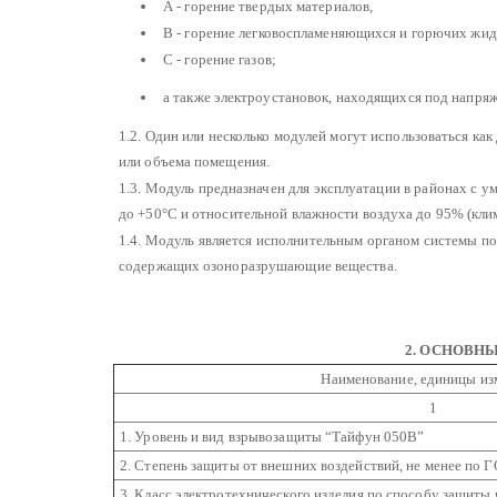
А - горение твердых материалов,
В - горение легковоспламеняющихся и горючих жид
С - горение газов;
а также электроустановок, находящихся под напря
1.2. Один или несколько модулей могут использоваться ка
или объема помещения.
1.3. Модуль предназначен для эксплуатации в районах с
до +50°С и относительной влажности воздуха до 95% (кли
1.4. Модуль является исполнительным органом системы п
содержащих озоноразрушающие вещества.
2. ОСНОВН
Наименование, единицы из
1
1. Уровень и вид взрывозащиты “Тайфун 050В”
2. Степень защиты от внешних воздействий, не менее по 
3. Класс электротехнического изделия по способу защиты