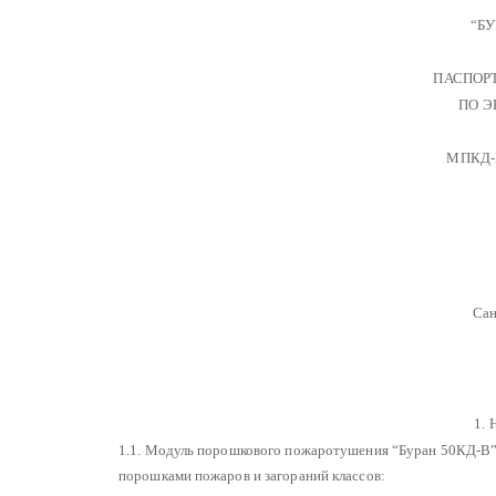
“БУ
ПАСПОР
ПО Э
МПКД-В
Сан
1.
1.1. Модуль порошкового пожаротушения “Буран 50КД-В” (
порошками пожаров и загораний классов: