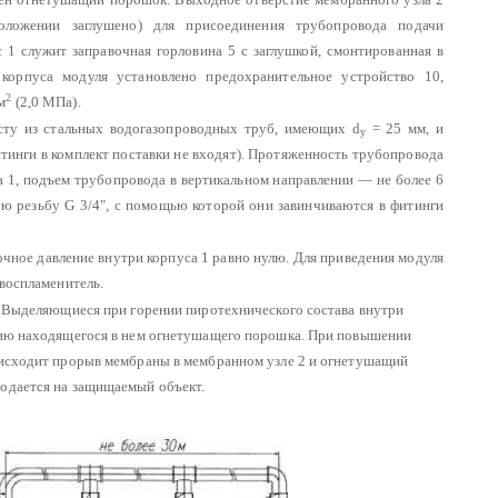
ложении заглушено) для присоединения трубопровода подачи
 1 служит заправочная горловина 5 с заглушкой, смонтированная в
корпуса модуля установлено предохранительное устройство 10,
2
м
(2,0 МПа).
сту из стальных водогазопроводных труб, имеющих d
= 25 мм, и
у
тинги в комплект поставки не входят). Протяженность трубопровода
а 1, подъем трубопровода в вертикальном направлении — не более 6
ую резьбу G 3/4", с помощью которой они завинчиваются в фитинги
чное давление внутри корпуса 1 равно нулю. Для приведения модуля
овоспламенитель.
3. Выделяющиеся при горении пиротехнического состава внутри
ацию находящегося в нем огнетушащего порошка. При повышении
роисходит прорыв мембраны в мембранном узле 2 и огнетушащий
подается на защищаемый объект.