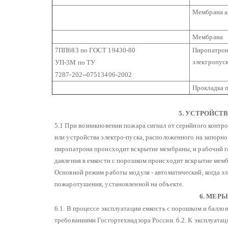
Мембрана а
Мембрана
7ПП683 по ГОСТ 19430-80
Пиропатрон
электропус
УП-3М по ТУ
7287-202--07513406-2002
Прокладка 
5. УСТРОЙСТ
5.1 При возникновении пожара сигнал от серийного контр
или устройства электро-пуска, расположенного на запорно
пиропатрона происходит вскрытие мембраны, и рабочий га
давления в емкости с порошком происходит вскрытие мем
Основной режим работы модуля - автоматический, когда э
пожаротушения, установленной на объекте.
6. МЕР
6.1. В процессе эксплуатации емкость с порошком и балло
требованиями Госгортехнадзора России.
6.2. К эксплуатац