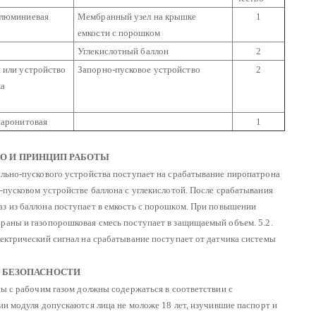
люминиевая
Мембранный узел на крышке
1
емкости с порошком
Углекислотный баллон
2
 или устройство
Запорно-пусковое устройство
2
ка
паронитовая
1
ВО И ПРИНЦИП РАБОТЫ
ольно-пускового устройства поступает на срабатывание пиропатрона
-пусковом устройстве баллона с углекислотой. После срабатывания
з из баллона поступает в емкость с порошком.
При повышении
браны и газопорошковая смесь поступает в защищаемый объем.
5.2.
лектрический сигнал на срабатывание поступает от датчика системы
Ы БЕЗОПАСНОСТИ
ны с рабочим газом должны содержаться в соответствии с
ии модуля допускаются лица не моложе 18 лет, изучившие паспорт и