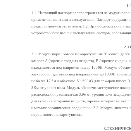
1
1.1. Настоящий паспорт распространяется на модуль поро
применения, монтажа и эксплуатации.
Паспорт содержит оп
предприятием-изготовителем.
1.2. При обслуживании и эк
устройств и безопасной эксплуатации сосудов, работающих
2.
2.1. Модуль порошкового пожаротушения "BiZone" (далее 
классов А (горение твердых веществ), В (горение жидких в
находящегося под напряжением до 1000В.
Модуль обеспеч
электрооборудования под напряжением до 1000В в помеще
не более 17.5м и объемом:
V= 600м3 для пожаров класса В
3.9м от уровня пола.
Модуль обеспечивает тушение пожаров
расположении распылителя 3.9м от уровня пола защищаемо
для тушения загораний веществ, горение которых может пр
и металлоорганических соединений.
2.3. Модуль является
порошкового пожаротушения.
3.ТЕХНИЧЕС