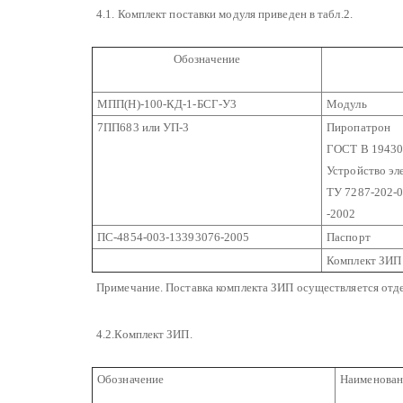
4.1. Комплект поставки модуля приведен в табл.2.
Обозначение
МПП(Н)-100-КД-1-БСГ-У3
Модуль
7ПП683 или УП-3
Пиропатрон
ГОСТ В 19430
Устройство эл
ТУ 7287-202-
-2002
ПС-4854-003-13393076-2005
Паспорт
Комплект ЗИП
Примечание. Поставка комплекта ЗИП осуществляется отде
4.2.Комплект ЗИП.
Обозначение
Наименован