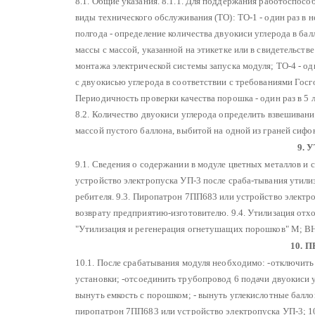
8.1. Общие указания.
8.1.1. Для поддержания работоспосо
виды технического обслуживания (ТО):
ТО-1 - один раз в 
полгода - определение количества двуокиси углерода в ба
массы с массой, указанной на этикетке или в свидетельстве 
монтажа электрической системы запуска модуля;
ТО-4 - од
с двуокисью углерода в соответствии с требованиями Гос
Периодичность проверки качества порошка - один раз в 5 л
8.2. Количество двуокиси углерода определить взвешивани
массой пустого баллона, выбитой на одной из граней сифо
9. 
9.1. Сведения о содержании в модуле цветных металлов и 
устройство электропуска УП-3 после сраба-тывания утилиз
ребителя.
9.3. Пиропатрон 7ПП683 или устройство электр
возврату предприятию-изготовителю.
9.4. Утилизация отх
"Утилизация и регенерация огнетушащих порошков" М; В
10. 
10.1. После срабатывания модуля необходимо:
-отключить 
установки;
-отсоединить трубопровод 6 подачи двуокиси у
вынуть емкость с порошком;
- вынуть углекислотные балло
пиропатрон 7ПП683 или устройство электропуска УП-3;
10