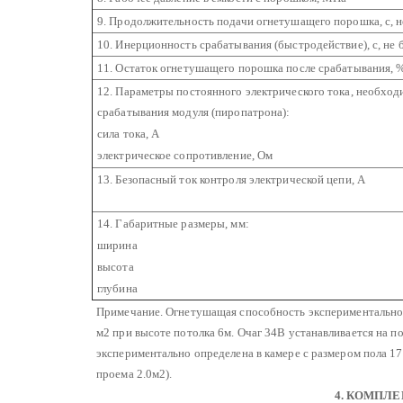
9. Продолжительность подачи огнетушащего порошка, с, н
10. Инерционность срабатывания (быстродействие), с, не 
11. Остаток огнетушащего порошка после срабатывания, %
12. Параметры постоянного электрического тока, необход
срабатывания модуля (пиропатрона):
сила тока, А
электрическое сопротивление, Ом
13. Безопасный ток контроля электрической цепи, А
14. Габаритные размеры, мм:
ширина
высота
глубина
Примечание. Огнетушащая способность экспериментально 
м2 при высоте потолка 6м.
Очаг 34В устанавливается на по
экспериментально определена в камере с размером пола 17
проема 2.0м2).
4. КОМПЛЕ