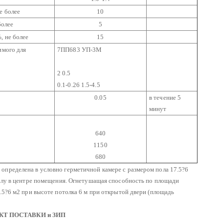
е более
10
более
5
, не более
15
имого для
7ПП683 УП-3М
2 0.5
0.1-0.26 1.5-4.5
0.05
в течение 5
минут
640
1150
680
определена в условно герметичной камере с размером пола 17.5?6
лу в центре помещения.
Огнетушащая способность по площади
.5?6 м2 при высоте потолка 6 м при открытой двери (площадь
КТ ПОСТАВКИ и ЗИП