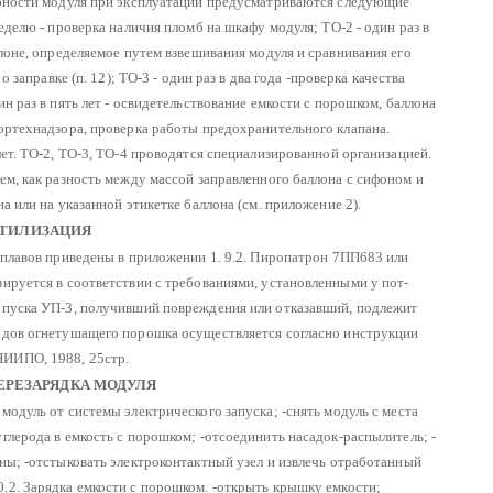
бности модуля при эксплуатации предусматриваются следующие
неделю - проверка наличия пломб на шкафу модуля;
ТО-2 - один раз в
ллоне, определяемое путем взвешивания модуля и сравнивания его
о заправке (п. 12);
ТО-3 - один раз в два года -проверка качества
ин раз в пять лет - освидетельствование емкости с порошком, баллона
гортехнадзора, проверка работы предохранительного клапана.
ет.
ТО-2, ТО-3, ТО-4 проводятся специализированной организацией.
ем, как разность между массой заправленного баллона с сифоном и
на или на указанной этикетке баллона
(см. приложение 2).
УТИЛИЗАЦИЯ
сплавов приведены в приложении 1.
9.2. Пиропатрон 7ПП683 или
ируется в соответствии с требованиями, установленными у пот-
опуска УП-3, получивший повреждения или отказавший, подлежит
одов огнетушащего порошка осуществляется согласно инструкции
НИИПО, 1988, 25стр.
ПЕРЕЗАРЯДКА МОДУЛЯ
модуль от системы электрического запуска;
-снять модуль с места
глерода в емкость с порошком;
-отсоединить насадок-распылитель;
-
ны;
-отстыковать электроконтактный узел и извлечь отработанный
.2. Зарядка емкости с порошком.
-открыть крышку емкости;