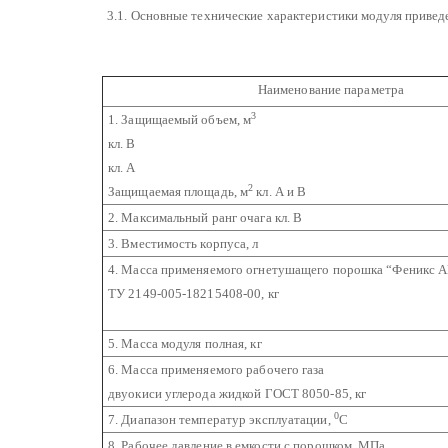
3.1. Основные технические характеристики модуля приведе
Наименование параметра
3
1. Защищаемый объем, м
кл. В
кл. А
2
Защищаемая площадь, м
кл. А и В
2. Максимальный ранг очага кл. В
3. Вместимость корпуса, л
4. Масса применяемого огнетушащего порошка “Феникс 
ТУ 2149-005-18215408-00, кг
5. Масса модуля полная, кг
6. Масса применяемого рабочего газа
двуокиси углерода жидкой ГОСТ 8050-85, кг
0
7. Диапазон температур эксплуатации,
С
8. Рабочее давление в емкости с порошком, МПа