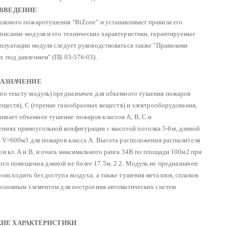
. ВВЕДЕНИЕ
шкового пожаротушения "BiZone" и устанавливает правила его
исание модуля и его технические характеристики, гарантируемые
сплуатации модуля следует руководствоваться также
"Правилами
 под давлением" (ПБ 03-576-03).
 НАЗНАЧЕНИЕ
по тексту модуль) предназначен для объемного тушения пожаров
еществ), С (горение газообразных веществ) и электрооборудования,
ивает объемное тушение пожаров классов А, В, С и
ниях прямоугольной конфигурации с высотой потолка 5-6м, длиной
,
V=600м3 для пожаров класса А.
Высота расположения распылителя
 кл. А и В, и очага максимального ранга 34В по площади 100м2 при
го помещения длиной не более 17.5м.
2.2. Модуль не предназначен
оисходить без доступа воздуха, а также тушения металлов, сплавов
 основным элементом для построения автоматических систем
КИЕ ХАРАКТЕРИСТИКИ