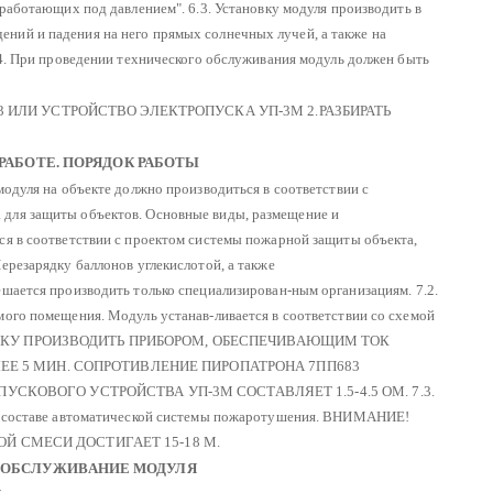
, работающих под давлением".
6.3. Установку модуля производить в
ний и падения на него прямых солнечных лучей, а также на
4. При проведении технического обслуживания модуль должен быть
83 ИЛИ УСТРОЙСТВО ЭЛЕКТРОПУСКА УП-3М
2.РАЗБИРАТЬ
 РАБОТЕ. ПОРЯДОК РАБОТЫ
модуля на объекте должно производиться в соответствии с
для защиты объектов. Основные виды, размещение и
ся в соответствии с проектом системы пожарной защиты объекта,
Перезарядку баллонов углекислотой, а также
ешается производить только специализирован-ным организациям.
7.2.
мого помещения. Модуль устанав-ливается в соответствии со схемой
КУ ПРОИЗВОДИТЬ ПРИБОРОМ, ОБЕСПЕЧИВАЮЩИМ ТОК
ЕЕ 5 МИН.
СОПРОТИВЛЕНИЕ ПИРОПАТРОНА 7ПП683
ПУСКОВОГО УСТРОЙСТВА УП-3М СОСТАВЛЯЕТ 1.5-4.5 ОМ.
7.3.
в составе автоматической системы пожаротушения.
ВНИМАНИЕ!
Й СМЕСИ ДОСТИГАЕТ 15-18 М.
Е ОБСЛУЖИВАНИЕ МОДУЛЯ