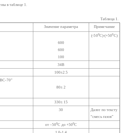
ны в таблице 1.
Таблица 1.
Значение параметра
Примечание
0
0
(-50
С)-(+50
С)
600
600
100
34В
100±2.5
АВС-70”
80± 2
330± 15
30
Далее по тексту
“смесь газов”
0
0
от –50
С до +50
С
1.0-1.4