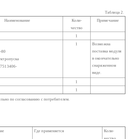
Таблица 2.
Наименование
Коли-
Примечание
чество
1
1
Возможна
поставка модуля
-80
в окончательно
ектропуска
снаряженном
07513406-
виде.
1
1
льно по согласованию с потребителем.
ие
Где применяется
Коли-
чество