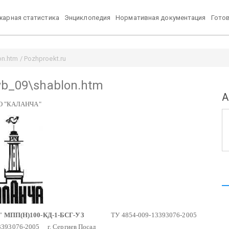
арная статистика
Энциклопедия
Нормативная документация
Гото
.htm / Pozhproekt.ru
wb_09\shablon.htm
А
О "КАЛАНЧА"
"
МПП(Н)100-КД-1-БСГ-У3
ТУ 4854-009-13393076-2005
3393076-2005
г. Сергиев Посад