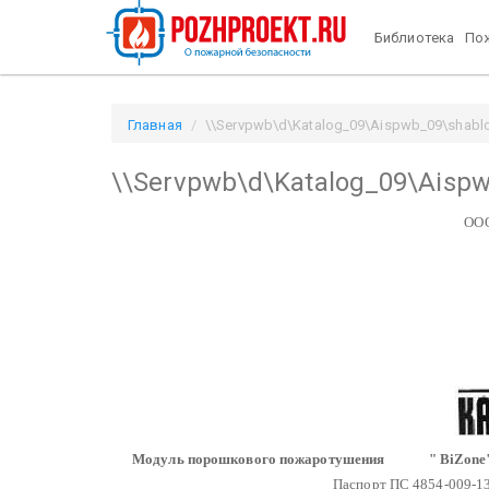
Библиотека
Пож
Главная
\\Servpwb\d\Katalog_09\Aispwb_09\shablon
\\Servpwb\d\Katalog_09\Aisp
ОО
Модуль порошкового пожаротушения
" BiZone
Паспорт
ПС 4854-009-1