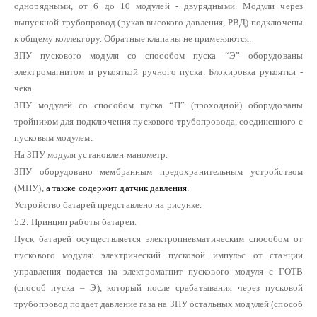
однорядными, от 6 до 10 модулей - двурядными. Модули через
выпускной трубопровод (рукав высокого давления, РВД) подключены
к общему коллектору. Обратные клапаны не применяются.
ЗПУ пускового модуля со способом пуска “Э” оборудованы
электромагнитом и рукояткой ручного пуска. Блокировка рукоятки -
чека.
ЗПУ модулей со способом пуска “П” (проходной) оборудованы
тройником для подключения пускового трубопровода, соединенного с
пусковым модулем.
На ЗПУ модуля установлен манометр.
ЗПУ оборудовано мембранным предохранительным устройством
(МПУ),
а также содержит датчик давления.
Устройство батарей представлено на рисунке.
5.2. Принцип работы батареи.
Пуск батарей осуществляется электропневматическим способом от
пускового модуля: электрический пусковой импульс от станции
управления подается на электромагнит пускового модуля с ГОТВ
(способ пуска – Э), который после срабатывания через пусковой
трубопровод подает давление газа на ЗПУ остальных модулей (способ