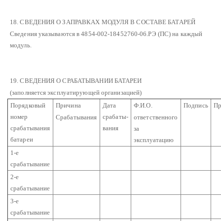
18. СВЕДЕНИЯ О ЗАПРАВКАХ МОДУЛЯ В СОСТАВЕ БАТАРЕЙ
Сведения указываются в 4854-002-18452760-06.РЭ (ПС) на каждый
модуль.
19. СВЕДЕНИЯ О СРАБАТЫВАНИИ БАТАРЕИ
(заполняется эксплуатирующей организацией)
Порядковый
Причина
Дата
Ф.И.О.
Подпись
Пр
номер
срабаты-
Срабатывания
ответственного
срабатывания
вания
за
батареи
эксплуатацию
1-е
срабатывание
2-е
срабатывание
3-е
срабатывание