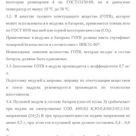
категории размещения 4 по ГОСТ15150-69, но в диапазоне
о
о
температур от минус 10
С до 50
С.
3.2. В качестве газового огнетушащего вещества (ГОТВ), которое
может использоваться в модулях и батареях, применяется углекислота
по ГОСТ 8050 высшей или первой категории качества (СО
).
2
Применяемые в модулях и батареях ГОТВ должны иметь сертификат
пожарной безопасности в соответствии с НПБ 51-96*.
Номинальные значения количества ГОТВ, которые входят в состав
батареи, должны быть одинаковые.
3.3 Заполнение ГОТВ в модули производится с коэффициентом 0,7 кг/
л.
Подготовку модулей к заправке, заправку их огнетушащим веществом
и газом наддува рекомендуется производить по технологии
изготовителя.
3.4. Пусковой модуль в составе батареи (способ пуска Э) срабатывает
при подаче на электромагнит COD. 400162 КЭО-0,8/60/2-012-141
напряжения (24
+
2) В при продолжительности подачи напряжения не
менее 0,5 с, при этом ток в пусковой цепи должен составлять 0,4…0,6
А.