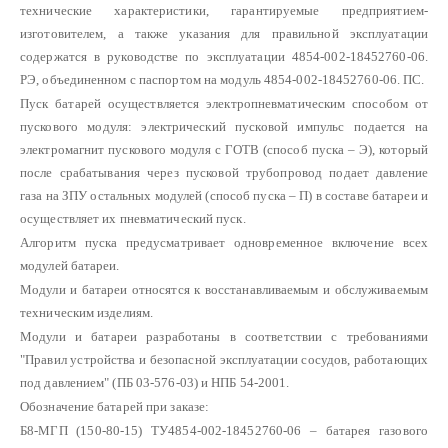
технические характеристики, гарантируемые предприятием-
изготовителем, а также указания для правильной эксплуатации
содержатся в руководстве по эксплуатации 4854-002-18452760-06.
РЭ, объединенном с паспортом на модуль 4854-002-18452760-06. ПС.
Пуск батарей осуществляется электропневматическим способом от
пускового модуля: электрический пусковой импульс подается на
электромагнит пускового модуля с ГОТВ (способ пуска – Э), который
после срабатывания через пусковой трубопровод подает давление
газа на ЗПУ остальных модулей (способ пуска – П) в составе батареи и
осуществляет их пневматический пуск.
Алгоритм пуска предусматривает одновременное включение всех
модулей батареи.
Модули и батареи относятся к восстанавливаемым и обслуживаемым
техническим изделиям.
Модули и батареи разработаны в соответствии с требованиями
"Правил устройства и безопасной эксплуатации сосудов, работающих
под давлением" (ПБ 03-576-03) и НПБ 54-2001.
Обозначение батарей при заказе:
Б8-МГП (150-80-15) ТУ4854-002-18452760-06 – батарея газового