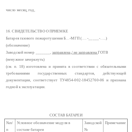
число месяц, год,
16. СВИДЕТЕЛЬСТВО О ПРИЕМКЕ
Батарея газового пожаротушения Б…-МГП (…. -_____-…..)
(обозначение)
Заводской номер _______,
заправлена,/ не заправлена
ГОТВ
(ненужное зачеркнуть)
(см. п. 18) изготовлена и принята в соответствии с обязательными
требованиями государственных стандартов, действующей
документации, соответствует ТУ4854-002-18452760-06 и признана
годной к эксплуатации.
СОСТАВ БАТАРЕИ
№п/
Условное обозначение модуля в
Заводской
Примечание
п
составе батареи
№