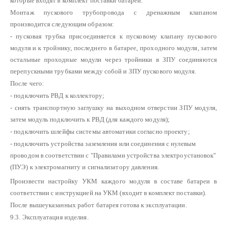
которые входят в комплект поставки батареи.
Монтаж пускового трубопровода с дренажным клапаном
производится следующим образом:
- пусковая трубка присоединяется к пусковому клапану пускового
модуля и к тройнику, последнего в батарее, проходного модуля, затем
остальные проходные модули через тройники в ЗПУ соединяются
перепускными трубками между собой и ЗПУ пускового модуля.
После чего:
- подключить РВД к коллектору;
- снять транспортную заглушку на выходном отверстии ЗПУ модуля,
затем модуль подключить к РВД (для каждого модуля);
- подключить шлейфы системы автоматики согласно проекту;
- подключить устройства заземления или соединения с нулевым
проводом в соответствии с "Правилами устройства электроустановок"
(ПУЭ) к электромагниту и сигнализатору давления.
Произвести настройку УКМ каждого модуля в составе батареи в
соответствии с инструкцией на УКМ (входит в комплект поставки).
После вышеуказанных работ батарея готова к эксплуатации.
9.3. Эксплуатация изделия.