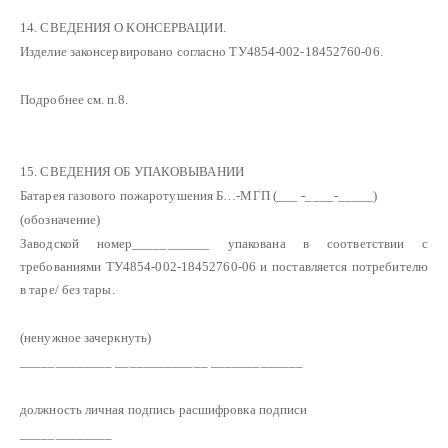
14. СВЕДЕНИЯ О КОНСЕРВАЦИИ.
Изделие законсервировано согласно ТУ4854-002-18452760-06.
Подробнее см. п.8.
15. СВЕДЕНИЯ ОБ УПАКОВЫВАНИИ
Батарея газового пожаротушения Б…-МГП (___ -____-_____)
(обозначение)
Заводской номер___________ упакована в соответствии с
требованиями ТУ4854-002-18452760-06 и поставляется потребителю
в таре/ без тары.
(ненужное зачеркнуть)
_____________ _____________ _____________
должность личная подпись расшифровка подписи
_____________