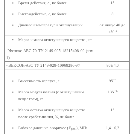
Время действия, с , не более
15
Быстродействие, с, не более
8
Диапазон температуры эксплуатации
от минус 40 до
+50 °
Марка и масса огнетушащего вещества, кг:
-"Феникс АВС-70 ТУ 2149-005-18215408-00 (изм.
1)
- ВЕКСОН-АБС ТУ 2149-028-10968286-97
80± 4,0
+4
Вместимость корпуса, л
95
+6
Масса модуля полная (с огнетушащим
135
веществом), кг
Масса остатка огнетушащего вещества
15
после срабатывания, %, не более
Рабочее давление в корпусе ( Р
), МПа
1,4± 0,2
раб.