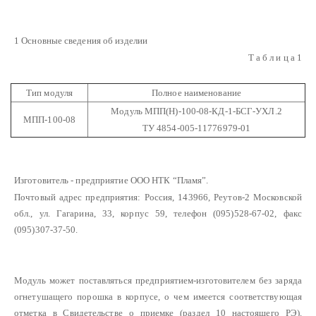
1 Основные сведения об изделии
Т а б л и ц а 1
Тип модуля
Полное наименование
Модуль МПП(Н)-100-08-КД-1-БСГ-УХЛ.2
МПП-100-08
ТУ 4854-005-11776979-01
Изготовитель - предприятие ООО НТК “Пламя”.
Почтовый адрес предприятия: Россия, 143966, Реутов-2 Московской
обл., ул. Гагарина, 33, корпус 59, телефон (095)528-67-02, факс
(095)307-37-50.
Модуль может поставляться предприятием-изготовителем без заряда
огнетушащего порошка в корпусе, о чем имеется соответствующая
отметка в Свидетельстве о приемке (раздел 10 настоящего РЭ).