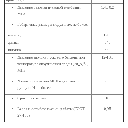
Давление разрыва пусковой мембраны,
1,4± 0,2
МПа
Габаритные размеры модуля, мм, не более:
- высота,
1260
- длина,
545
- ширина
530
Давление зарядки пускового баллона при
12-13,5
о
температуре окружающей среды (20
+
5)
С,
МПа
Усилие приведения МПП в действие в
230
ручную, Н, не более
Срок службы, лет
10
Вероятность безотказной работы (ГОСТ
0,95
27.410)