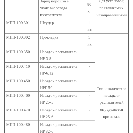
Для установок,
Заряд порошка в
80
-
упаковке завода-
поставляемых
кг
изготовителя
незаправленными
МПП-100.301
Штуцер
1
шт.
МПП-100.302
Прокладка
1
шт.
МПП-100.350
Насадок-распылитель
-
НР-3.8
МПП-100.410
Насадок-распылитель
-
НР-6.12
МПП-100.450
Насадок-распылитель
-
НРГ 50
Тип и количество
МПП-100.460
Насадок-распылитель
-
насадков-
НР 25-5
распылителей
определяется
МПП-100.470
Насадок-распылитель
-
при заказе
НР 25-6
МПП-100.480
Насадок-распылитель
-
НР 32-6