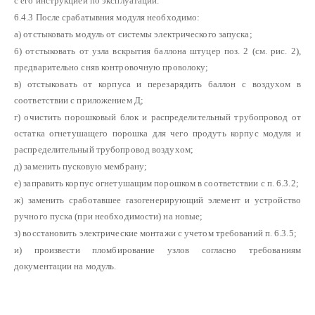
с его инструкцией по эксплуатации.
6.4.3 После срабатывния модуля необходимо:
а) отстыковать модуль от системы электрического запуска;
б) отстыковать от узла вскрытия баллона штуцер поз. 2 (см. рис. 2),
предварительно сняв контровочную проволоку;
в) отстыковать от корпуса и перезарядить баллон с воздухом в
соответствии с приложением Д;
г) очистить порошковый блок и распределительный трубопровод от
остатка огнетушащего порошка для чего продуть корпус модуля и
распределительный трубопровод воздухом;
д) заменить пусковую мембрану;
е) заправить корпус огнетушащим порошком в соответствии с п. 6.3.2;
ж) заменить сработавшее газогенерирующий элемент и устройство
ручного пуска (при необходимости) на новые;
з) восстановить электрические монтажи с учетом требований п. 6.3.5;
и) произвести пломбирование узлов согласно требованиям
документации на модуль.