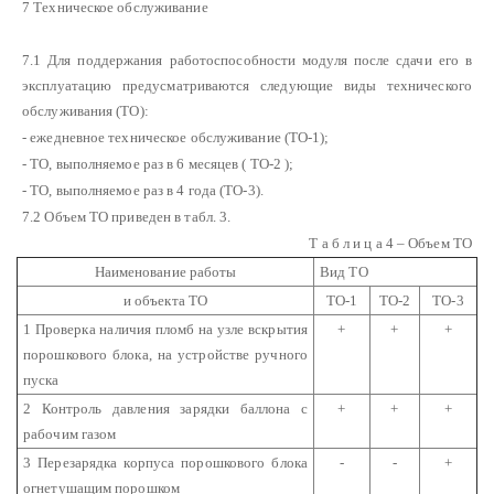
7 Техническое обслуживание
7.1 Для поддержания работоспособности модуля после сдачи его в
эксплуатацию предусматриваются следующие виды технического
обслуживания (ТО):
- ежедневное техническое обслуживание (ТО-1);
- ТО, выполняемое раз в 6 месяцев ( ТО-2 );
- ТО, выполняемое раз в 4 года (ТО-3).
7.2 Объем ТО приведен в табл. 3.
Т а б л и ц а 4 – Объем ТО
Наименование работы
Вид ТО
и объекта ТО
ТО-1
ТО-2
ТО-3
1 Проверка наличия пломб на узле вскрытия
+
+
+
порошкового блока, на устройстве ручного
пуска
2 Контроль давления зарядки баллона с
+
+
+
рабочим газом
3 Перезарядка корпуса порошкового блока
-
-
+
огнетушащим порошком