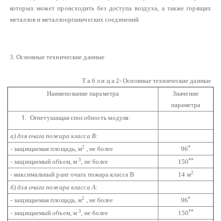
которых может происходить без доступа воздуха, а также горящих
металлов и металлоорганических соединений.
3. Основные технические данные
Т а б л и ц а 2- Основные технические данные
Наименование параметра
Значение
параметра
Огнетушащая способность модуля:
а) для очага пожара класса В:
2
*
- защищаемая площадь, м
, не более
96
3
**
- защищаемый объем, м
, не более
150
2
- максимальный ранг очага пожара класса В
14 м
б) для очага пожара класса А:
2
*
- защищаемая площадь, м
, не более
96
3
**
- защищаемый объем, м
, не более
150