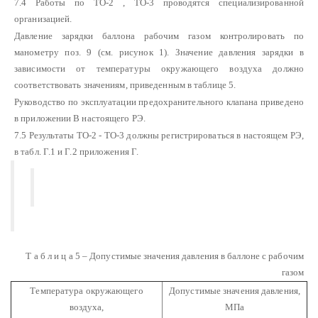
7.4 Работы по ТО-2 , ТО-3 проводятся специализированной
организацией.
Давление зарядки баллона рабочим газом контролировать по
манометру поз. 9 (см. рисунок 1). Значение давления зарядки в
зависимости от температуры окружающего воздуха должно
соответствовать значениям, приведенным в таблице 5.
Руководство по эксплуатации предохранительного клапана приведено
в приложении В настоящего РЭ.
7.5 Результаты ТО-2 - ТО-3 должны регистрироваться в настоящем РЭ,
в табл. Г.1 и Г.2 приложения Г.
Т а б л и ц а 5 – Допустимые значения давления в баллоне с рабочим
газом
Температура окружающего
Допустимые значения давления,
воздуха,
МПа