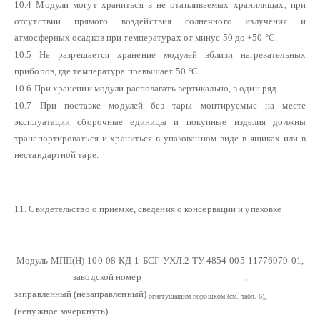
10.4 Модули могут храниться в не отапливаемых хранилищах, при
отсутствии прямого воздействия солнечного излучения и
атмосферных осадков при температурах от минус 50 до +50 °С.
10.5 Не разрешается хранение модулей вблизи нагревательных
приборов, где температура превышает 50 °С.
10.6 При хранении модули располагать вертикально, в один ряд.
10.7 При поставке модулей без тары монтируемые на месте
эксплуатации сборочные единицы и покупные изделия должны
транспортироваться и храниться в упакованном виде в ящиках или в
нестандартной таре.
11. Свидетельство о приемке, сведения о консервации и упаковке
Модуль МПП(Н)-100-08-КД-1-БСГ-УХЛ.2 ТУ 4854-005-11776979-01,
заводской номер ____________________,
заправленный (незаправленный)
огнетушащим порошком (см. табл. 6),
(ненужное зачеркнуть)