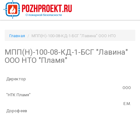
Главная
МПП(Н)-100-08-КД-1-БСГ "Лавина" ООО НТО
"Пламя" / Pozhproekt.ru
МПП(Н)-100-08-КД-1-БСГ "Лавина"
ООО НТО "Пламя"
Директор
ООО
"НТК Пламя"
Е.М.
Дорофеев