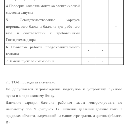
4 Проверка качества монтажа электрической
-
-
+
системы запуска
5 Освидетельствование корпуса
порошкового блока и баллона для рабочего
-
-
+
газа в соответствии с требованиями
Госгортехнадзора
6 Проверка работы предохранительного
-
-
+
клапана
7 Замена пусковой мембраны
-
-
+
7.3 ТО-1 проводить визуально.
Не допускается загромождение подступов к устройству ручного
пуска и к порошковому блоку.
Давление зарядки баллона рабочим газом контролировать по
манометру поз. 9 (рисунок 1). Значение давления должно быть в
пределах области, выделенной на манометре красным цветом (область
В).