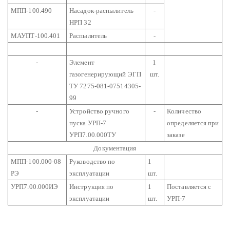
МПП-100.490
Насадок-распылитель
-
НРП 32
МАУПТ-100.401
Распылитель
-
-
Элемент
1
газогенерирующий ЭГП
шт.
ТУ 7275-081-07514305-
99
-
Устройство ручного
-
Количество
пуска УРП-7
определяется при
УРП7.00.000ТУ
заказе
Документация
МПП-100.000-08
Руководство по
1
РЭ
эксплуатации
шт.
УРП7.00.000ИЭ
Инструкция по
1
Поставляется с
эксплуатации
шт.
УРП-7