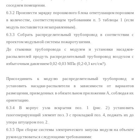
соседнем помещении.
6.3.2 Произвести зарядку порошкового блока огнетушащим порошком
в количестве, соответствующем требованиям п. 5 таблицы 1 (если
модуль поставляется незаправленным).
6.3.3 Собрать распределительный трубопровод в соответствии с
проектом модульной системы пожаротушения.
До стыковки трубопровода с модулем и установки насадков-
распылителей продуть распределительный трубопровод воздухом с
избыточным давлением
0,02-0,03 МПа (0,2-0,3 кгс/см?).
Присоединить к модулю распределительный трубопровод и
установить насадки-распылители в зависимости от вариантов
размещения, приведенных в обязательном приложении А, соблюдая их
ориентацию.
6.3.4 В корпус узла вскрытия поз. 1 (рис. 2) установить
газогенерирующий элемент поз. 3 с прокладкой поз. 4, поджать их до
упора штуцером поз. 2.
6.3.5 При сборке системы электрического запуска модуля на объекте
руководствоваться следующими требованиями: