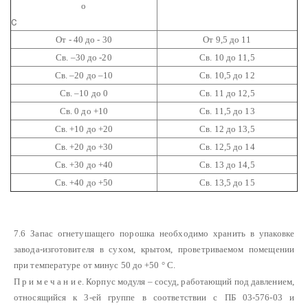
о
С
От - 40 до - 30
От 9,5 до 11
Св. –30 до -20
Св. 10 до 11,5
Св. –20 до –10
Св. 10,5 до 12
Св. –10 до 0
Св. 11 до 12,5
Св. 0 до +10
Св. 11,5 до 13
Св. +10 до +20
Св. 12 до 13,5
Св. +20 до +30
Св. 12,5 до 14
Св. +30 до +40
Св. 13 до 14,5
Св. +40 до +50
Св. 13,5 до 15
7.6 Запас огнетушащего порошка необходимо хранить в упаковке
завода-изготовителя в сухом, крытом, проветриваемом помещении
при температуре от минус 50 до +50 ° С.
П р и м е ч а н и е. Корпус модуля – сосуд, работающий под давлением,
относящийся к 3-ей группе в соответствии с ПБ 03-576-03 и