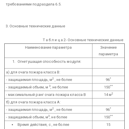
требованиями подраздела 6.5.
3. Основные технические данные
Т а б л и ц а 2- Основные технические данные
Наименование параметра
Значение
параметра
Огнетушащая способность модуля:
а) для очага пожара класса В:
2
*
- защищаемая площадь, м
, не более
96
3
**
- защищаемый объем, м
, не более
150
2
- максимальный ранг очага пожара класса В
14 м
б) для очага пожара класса А:
2
*
- защищаемая площадь, м
, не более
96
3
**
- защищаемый объем, м
, не более
150
Время действия, с , не более
15