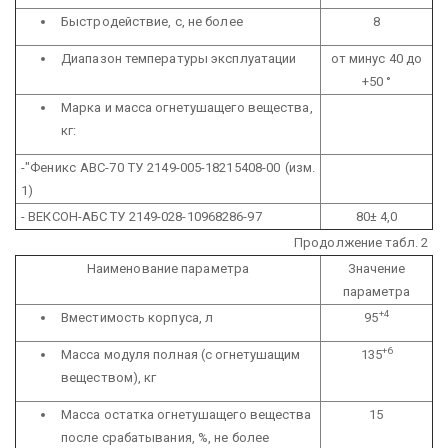
Быстродействие, с, не более
8
Диапазон температуры эксплуатации
от минус 40 до
+50 °
Марка и масса огнетушащего вещества,
кг:
-"Феникс АВС-70 ТУ 2149-005-18215408-00 (изм.
1)
- ВЕКСОН-АБС ТУ 2149-028-10968286-97
80± 4,0
Продолжение табл. 2
Наименование параметра
Значение
параметра
+4
Вместимость корпуса, л
95
+6
Масса модуля полная (с огнетушащим
135
веществом), кг
Масса остатка огнетушащего вещества
15
после срабатывания, %, не более