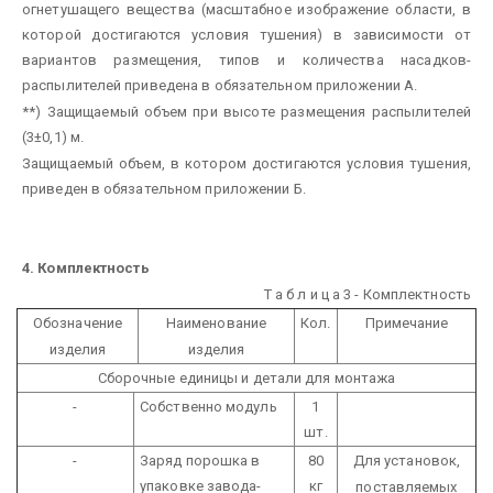
огнетушащего вещества (масштабное изображение области, в
которой достигаются условия тушения) в зависимости от
вариантов размещения, типов и количества насадков-
распылителей приведена в обязательном приложении А.
**) Защищаемый объем при высоте размещения распылителей
(3±0,1) м.
Защищаемый объем, в котором достигаются условия тушения,
приведен в обязательном приложении Б.
4.
Комплектность
Т а б л и ц а 3 - Комплектность
Обозначение
Наименование
Кол.
Примечание
изделия
изделия
Сборочные единицы и детали для монтажа
-
Собственно модуль
1
шт.
-
Заряд порошка в
80
Для установок,
упаковке завода-
кг
поставляемых