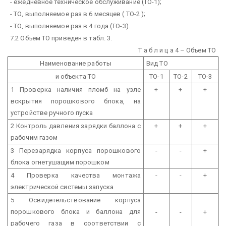
- ежедневное техническое обслуживание (ТО-1);
- ТО, выполняемое раз в 6 месяцев ( ТО-2 );
- ТО, выполняемое раз в 4 года (ТО-3).
7.2 Объем ТО приведен в табл. 3.
Т а б л и ц а 4 – Объем ТО
Наименование работы
Вид ТО
и объекта ТО
ТО-1
ТО-2
ТО-3
1 Проверка наличия пломб на узле
+
+
+
вскрытия порошкового блока, на
устройстве ручного пуска
2 Контроль давления зарядки баллона с
+
+
+
рабочим газом
3 Перезарядка корпуса порошкового
-
-
+
блока огнетушащим порошком
4 Проверка качества монтажа
-
-
+
электрической системы запуска
5 Освидетельствование корпуса
порошкового блока и баллона для
-
-
+
рабочего газа в соответствии с