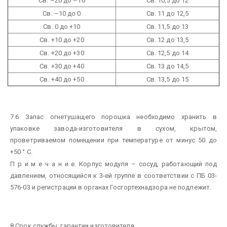
Св. –20 до –10
Св. 10,5 до 12
Св. –10 до 0
Св. 11 до 12,5
Св. 0 до +10
Св. 11,5 до 13
Св. +10 до +20
Св. 12 до 13,5
Св. +20 до +30
Св. 12,5 до 14
Св. +30 до +40
Св. 13 до 14,5
Св. +40 до +50
Св. 13,5 до 15
7.6 Запас огнетушащего порошка необходимо хранить в
упаковке завода-изготовителя в сухом, крытом,
проветриваемом помещении при температуре от минус 50 до
+50 ° С.
П р и м е ч а н и е. Корпус модуля – сосуд, работающий под
давлением, относящийся к 3-ей группе в соответствии с ПБ 03-
576-03 и регистрации в органах Госгортехнадзора не подлежит.
8 Срок службы; гарантии изготовителя