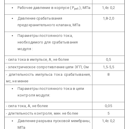
Рабочее давление в корпусе ( Р
), МПа
1,4± 0,2
раб.
Давление срабатывания
1,8-2,0
предохранительного клапана, МПа
Параметры постоянного тока,
необходимого для
срабатывания
модуля :
- сила тока в импульсе, А, не более
0,5
- электрическое сопротивление цепи ЭГП, Ом
1,5-5,5
- длительность импульса тока срабатывания,
8
мс, не менее
Параметры постоянного тока в цепи
контроля модуля:
- сила тока, А, не более
0,05
- длительность контроля, мин. не более
5
Давление разрыва пусковой мембраны,
1,4± 0,2
МПа