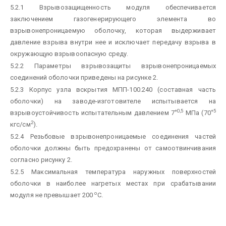
5.2.1 Взрывозащищенность модуля обеспечивается
заключением газогенерирующего элемента во
взрывонепроницаемую оболочку, которая выдерживает
давление взрыва внутри нее и исключает передачу взрыва в
окружающую взрывоопасную среду.
5.2.2 Параметры взрывозащиты взрывонепроницаемых
соединений оболочки приведены на рисунке 2.
5.2.3 Корпус узла вскрытия МПП-100.240 (составная часть
оболочки) на заводе-изготовителе испытывается на
+0,5
+5
взрывоустойчивость испытательным давлением 7
МПа (70
2
кгс/см
).
5.2.4 Резьбовые взрывонепроницаемые соединения частей
оболочки должны быть предохранены от самоотвинчивания
согласно рисунку 2.
5.2.5 Максимальная температура наружных поверхностей
оболочки в наиболее нагретых местах при срабатывании
о
модуля не превышает 200
С.