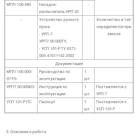
МПП-100.490
Насадок-
-
распылитель НРП 32
-
Устройство ручного
-
Количество и тип
пуска:
определяется при
заказе
- УРП-7
УРП7.00.000ТУ,
- УСП 101-Р ТУ 4371-
005-47011152-2002
Документация
МПП-100.000-
Руководство по
1
07 РЭ
эксплуатации
шт.
УРП7.00.000ИЭ
Инструкция по
1
Поставляется с
эксплуатации
шт.
УРП-7
УСП 101-Р ПС
Паспорт
1
Поставляется с
шт.
УСП-101 Р
5. Описание и работа