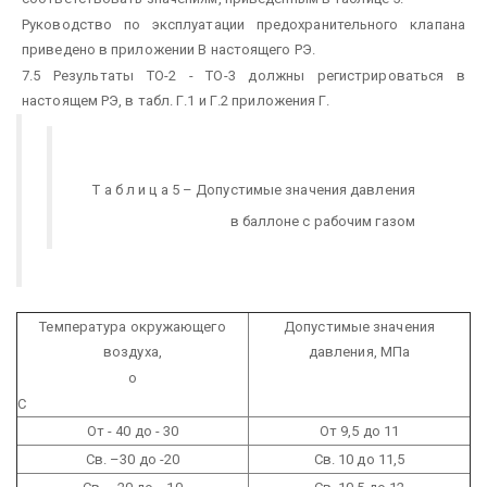
Руководство по эксплуатации предохранительного клапана
приведено в приложении В настоящего РЭ.
7.5 Результаты ТО-2 - ТО-3 должны регистрироваться в
настоящем РЭ, в табл. Г.1 и Г.2 приложения Г.
Т а б л и ц а 5 – Допустимые значения давления
в баллоне с рабочим газом
Температура окружающего
Допустимые значения
воздуха,
давления, МПа
о
С
От - 40 до - 30
От 9,5 до 11
Св. –30 до -20
Св. 10 до 11,5