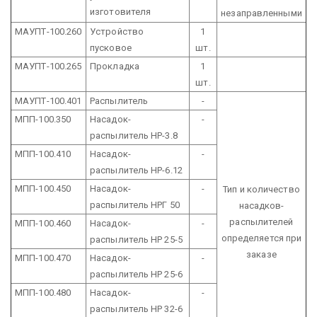
изготовителя
незаправленными
МАУПТ-100.260
Устройство
1
пусковое
шт.
МАУПТ-100.265
Прокладка
1
шт.
МАУПТ-100.401
Распылитель
-
МПП-100.350
Насадок-
-
распылитель НР-3.8
МПП-100.410
Насадок-
-
распылитель НР-6.12
МПП-100.450
Насадок-
-
Тип и количество
распылитель НРГ 50
насадков-
распылителей
МПП-100.460
Насадок-
-
определяется при
распылитель НР 25-5
заказе
МПП-100.470
Насадок-
-
распылитель НР 25-6
МПП-100.480
Насадок-
-
распылитель НР 32-6