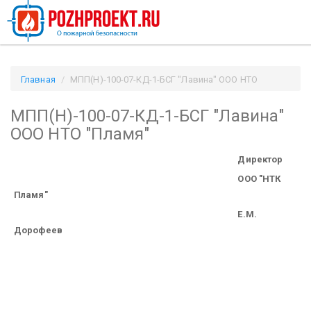
Главная
МПП(Н)-100-07-КД-1-БСГ "Лавина" ООО НТО
"Пламя" / Pozhproekt.ru
МПП(Н)-100-07-КД-1-БСГ "Лавина"
ООО НТО "Пламя"
Директор
ООО "НТК
Пламя"
Е.М.
Дорофеев