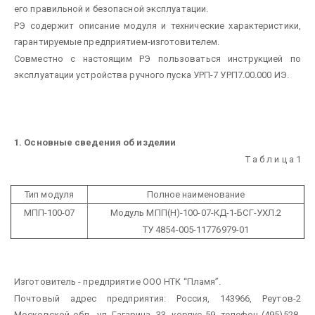
его правильной и безопасной эксплуатации.
РЭ содержит описание модуля и технические характеристики,
гарантируемые предприятием-изготовителем.
Совместно с настоящим РЭ пользоваться инструкцией по
эксплуатации устройства ручного пуска УРП-7 УРП7.00.000 ИЭ.
1. Основные сведения об изделии
Т а б л и ц а 1
Тип модуля
Полное наименование
МПП-100-07
Модуль МПП(Н)-100-07-КД-1-БСГ-УХЛ.2
ТУ 4854-005-11776979-01
Изготовитель - предприятие ООО НТК “Пламя”.
Почтовый адрес предприятия: Россия, 143966, Реутов-2
Московской обл., ул. Гагарина, 33, корпус 59, телефон (495)528-