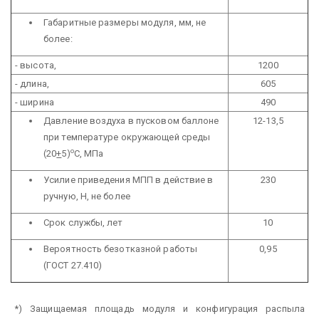
Габаритные размеры модуля, мм, не
более:
- высота,
1200
- длина,
605
- ширина
490
Давление воздуха в пусковом баллоне
12-13,5
при температуре окружающей среды
о
(20
+
5)
С, МПа
Усилие приведения МПП в действие в
230
ручную, Н, не более
Срок службы, лет
10
Вероятность безотказной работы
0,95
(ГОСТ 27.410)
*) Защищаемая площадь модуля и конфигурация распыла