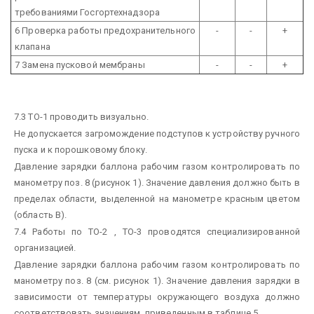
требованиями Госгортехнадзора
6 Проверка работы предохранительного
-
-
+
клапана
7 Замена пусковой мембраны
-
-
+
7.3 ТО-1 проводить визуально.
Не допускается загромождение подступов к устройству ручного
пуска и к порошковому блоку.
Давление зарядки баллона рабочим газом контролировать по
манометру поз. 8 (рисунок 1). Значение давления должно быть в
пределах области, выделенной на манометре красным цветом
(область В).
7.4 Работы по ТО-2 , ТО-3 проводятся специализированной
организацией.
Давление зарядки баллона рабочим газом контролировать по
манометру поз. 8 (см. рисунок 1). Значение давления зарядки в
зависимости от температуры окружающего воздуха должно
соответствовать значениям, приведенным в таблице 5.