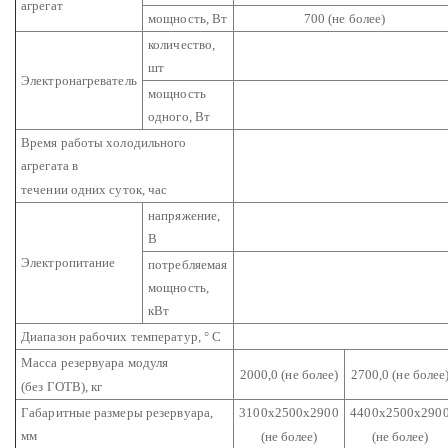
агрегат
мощность, Вт
700 (не более)
количество,
шт
Электронагреватель
мощность
одного, Вт
Время работы холодильного
агрегата в
течении одних суток, час
напряжение,
В
Электропитание
потребляемая
мощность,
кВт
Диапазон рабочих температур, ° C
Масса резервуара модуля
2000,0
(не более)
2700,0
(не более
(без ГОТВ), кг
Габаритные размеры резервуара,
3100х2500х2900
4400х2500х290
мм
(не более)
(не более)