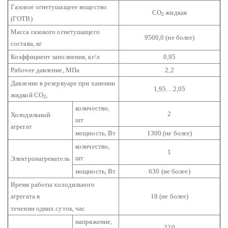
Газовое огнетушащеее вещество
CO
жидкая
2
(ГОТВ)
Масса газового огнетушащего
9500,0 (не более)
состава, кг
Коэффициент заполнения, кг/л
0,95
Рабочее давление, МПа
2,2
Давление в резервуаре при ханении
1,95…2,05
жидкой CO
,
2
количество,
2
Холодильный
шт
агрегат
мощность, Вт
1300 (не более)
количество,
1
шт
Электронагреватель
мощность, Вт
630 (не более)
Время работы холодильного
агрегата в
18 (не более)
течении одних суток, час
напряжение,
220