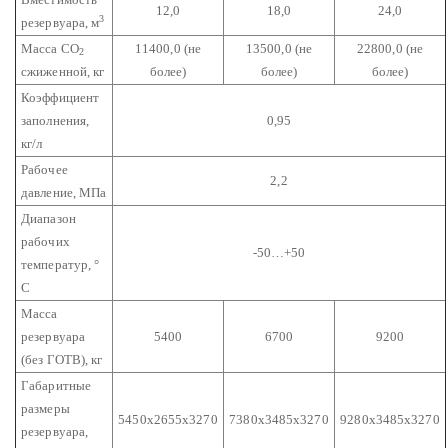
12,0
18,0
24,0
3
резервуара, м
Масса CO
11400,0 (не
13500,0 (не
22800,0 (не
2
сжиженной, кг
более)
более)
более)
Коэффициент
заполнения,
0,95
кг/л
Рабочее
2,2
давление, МПа
Диапазон
рабочих
-50…+50
температур, °
C
Масса
резервуара
5400
6700
9200
(без ГОТВ), кг
Габаритные
размеры
5450х2655х3270
7380х3485х3270
9280х3485х3270
резервуара,