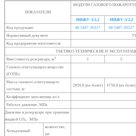
МОДУЛИ ГАЗОВОГО ПОЖАРОТУ
ПОКАЗАТЕЛИ
МИЖУ-3/2,2
МИЖУ-5/2,2
Код продукции
48 5487 2031*
48 5487 2032*
Нормативный документ
ТУ
Код предприятия-изготовителя
ТАКТИКО-ТЕХНИЧЕСКИЕ И ЭКСПЛУАТАЦ
3
Вместимость резервуара, м
3
5
Газовое огнетушащеее вещество
(ГОТВ)
Масса газового огнетушащего
2850,0
(не более)
4750,0
(не более
состава, кг
Коэффициент заполнения, кг/л
Рабочее давление, МПа
Давление в резервуаре при хранении
жидкой CO
, МПа
2
количество,
Холодильный
шт