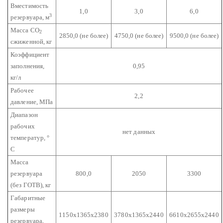
Вместимость
1,0
3,0
6,0
3
резервуара, м
Масса CO
2
2850,0 (не более)
4750,0 (не более)
9500,0 (не более)
сжиженной, кг
Коэффициент
заполнения,
0,95
кг/л
Рабочее
2,2
давление, МПа
Диапазон
рабочих
нет данных
температур, °
C
Масса
резервуара
800,0
2050
3300
(без ГОТВ), кг
Габаритные
размеры
1150х1365х2380
3780х1365х2440
6610х2655х2440
резервуара,