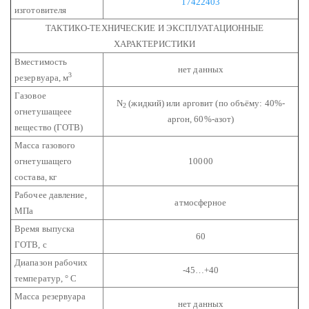
17422403
изготовителя
ТАКТИКО-ТЕХНИЧЕСКИЕ И ЭКСПЛУАТАЦИОННЫЕ
ХАРАКТЕРИСТИКИ
Вместимость
нет данных
3
резервуара, м
Газовое
N
(жидкий)
или
арговит (по объёму: 40%-
2
огнетушащеее
аргон, 60%-азот)
вещество (ГОТВ)
Масса газового
огнетушащего
10000
состава, кг
Рабочее давление,
атмосферное
МПа
Время выпуска
60
ГОТВ, с
Диапазон рабочих
-45…+40
температур, ° C
Масса резервуара
нет данных