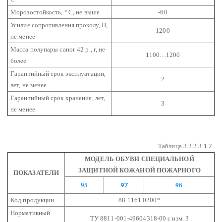
Морозостойкость, ° С, не выше
-60
Усилие сопротивления проколу, Н,
1200
не менее
Масса полупары сапог 42 р., г, не
1100…1200
более
Гарантийный срок эксплуатации,
2
лет, не менее
Гарантийный срок хранения, лет,
3
не менее
Таблица 3.2.2.3.1.2
МОДЕЛЬ ОБУВИ СПЕЦИАЛЬНОЙ
ЗАЩИТНОЙ КОЖАНОЙ ПОЖАРНОГО
ПОКАЗАТЕЛИ
95
97
96
Код продукции
88 1161 0200*
Нормативный
ТУ 8811-001-49604318-00 с изм. 3