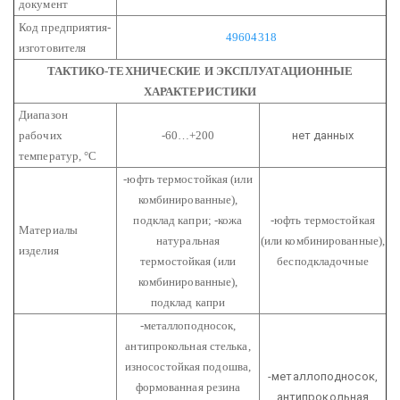
документ
Код предприятия-
49604318
изготовителя
ТАКТИКО-ТЕХНИЧЕСКИЕ И ЭКСПЛУАТАЦИОННЫЕ
ХАРАКТЕРИСТИКИ
Диапазон
рабочих
-60…+200
нет данных
температур,
°С
-юфть термостойкая (или
комбинированные),
подклад капри;
-кожа
-юфть термостойкая
Материалы
натуральная
(или комбинированные),
изделия
термостойкая (или
бесподкладочные
комбинированные),
подклад капри
-металлоподносок,
антипрокольная стелька,
износостойкая подошва,
-металлоподносок,
формованная резина
антипрокольная