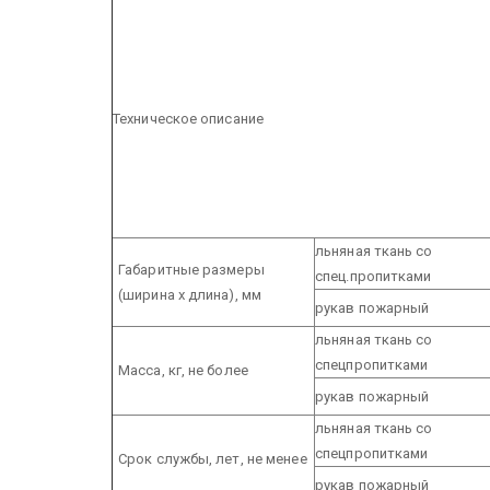
Техническое описание
льняная ткань со
Габаритные размеры
спец.пропитками
(ширина х длина), мм
рукав пожарный
льняная ткань со
спецпропитками
Масса, кг, не более
рукав пожарный
льняная ткань со
спецпропитками
Срок службы, лет, не менее
рукав пожарный