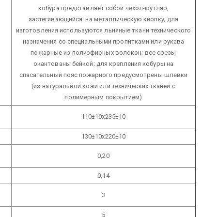
кобура представляет собой чехол-футляр,
застегивающийся на металлическую кнопку; для
изготовления используются льняные ткани технического
назначения со специальными пропитками или рукава
пожарные из полиэфирных волокон; все срезы
окантованы бейкой; для крепления кобуры на
спасательный пояс пожарного предусмотрены шлевки
(из натуральной кожи или технических тканей с
полимерным покрытием)
110±10х235±10
130±10х220±10
0,20
0,14
3
5