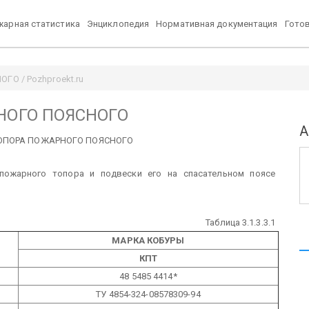
арная статистика
Энциклопедия
Нормативная документация
Гото
О / Pozhproekt.ru
НОГО ПОЯСНОГО
А
 ТОПОРА ПОЖАРНОГО ПОЯСНОГО
пожарного топора и подвески его на спасательном поясе
Таблица 3.1.3.3.1
МАРКА КОБУРЫ
КПТ
48 5485 4414*
ТУ 4854-324-08578309-94