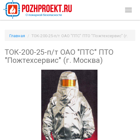
Toggl
naviga
Главная
ТОК-200-25-п/т ОАО "ПТС" ПТО "Пожтехсервис" (г.
Москва) / Pozhproekt.ru
ТОК-200-25-п/т ОАО "ПТС" ПТО
"Пожтехсервис" (г. Москва)