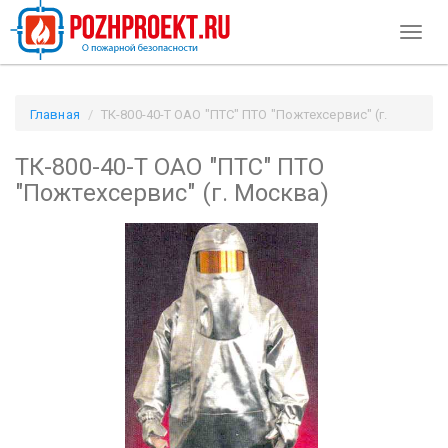
Toggl
naviga
Главная
ТК-800-40-Т ОАО "ПТС" ПТО "Пожтехсервис" (г.
Москва) / Pozhproekt.ru
ТК-800-40-Т ОАО "ПТС" ПТО
"Пожтехсервис" (г. Москва)