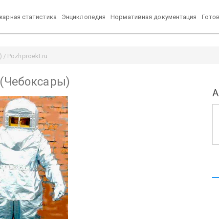
арная статистика
Энциклопедия
Нормативная документация
Гото
/ Pozhproekt.ru
 (Чебоксары)
А