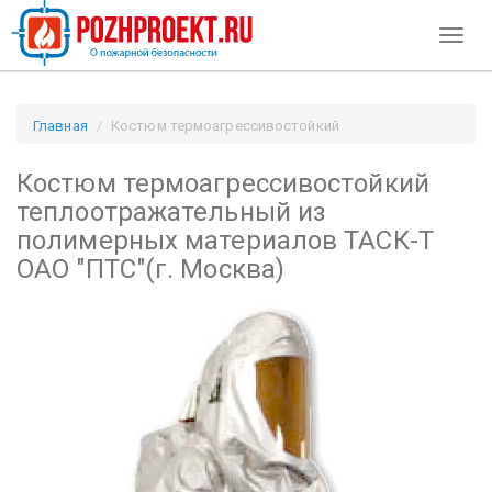
Toggl
naviga
Главная
Костюм термоагрессивостойкий
теплоотражательный из полимерных материалов ТАСК-Т
Костюм термоагрессивостойкий
ОАО "ПТС"(г. Москва) / Pozhproekt.ru
теплоотражательный из
полимерных материалов ТАСК-Т
ОАО "ПТС"(г. Москва)