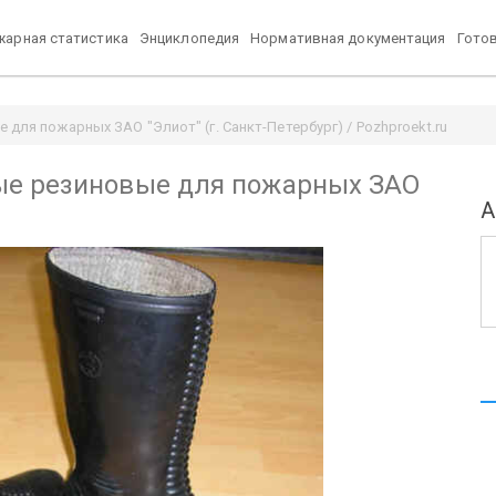
арная статистика
Энциклопедия
Нормативная документация
Гото
для пожарных ЗАО "Элиот" (г. Санкт-Петербург) / Pozhproekt.ru
ые резиновые для пожарных ЗАО
А