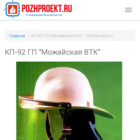
Toggl
naviga
Главная
КП-92 ГП "Можайская ВТК" / Pozhproekt.ru
КП-92 ГП "Можайская ВТК"