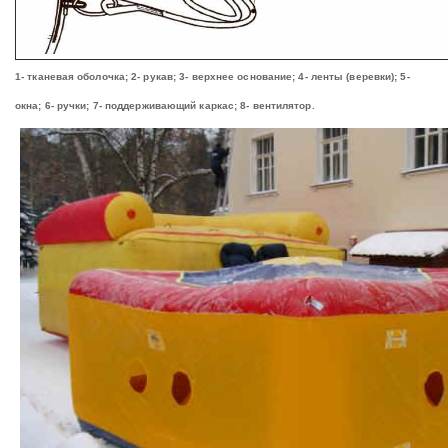
1- тканевая оболочка; 2- рукав; 3- верхнее основание; 4- ленты (веревки); 5-
окна; 6- ручки;
7- поддерживающий каркас; 8- вентилятор.