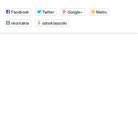
Facebook
Twitter
Google+
Mailru
vkontakte
odnoklassniki