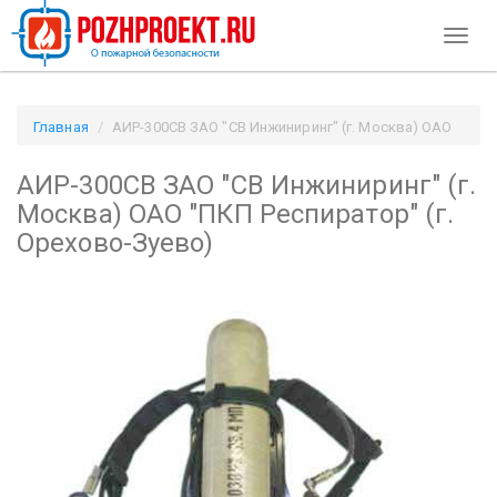
Toggl
naviga
Главная
АИР-300СВ ЗАО "СВ Инжиниринг" (г. Москва) ОАО
"ПКП Респиратор" (г. Орехово-Зуево) / Pozhproekt.ru
АИР-300СВ ЗАО "СВ Инжиниринг" (г.
Москва) ОАО "ПКП Респиратор" (г.
Орехово-Зуево)