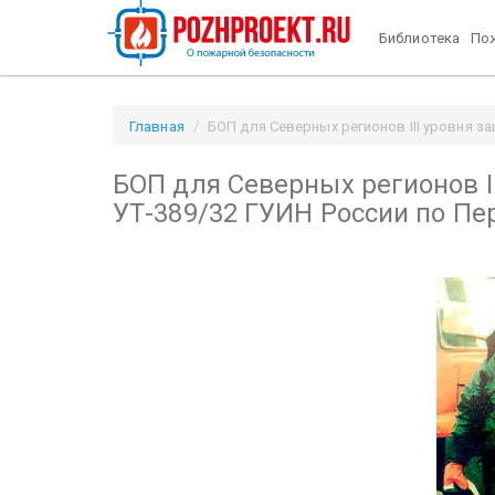
Библиотека
Пож
Главная
БОП для Северных регионов III уровня з
БОП для Северных регионов I
УТ-389/32 ГУИН России по Пе