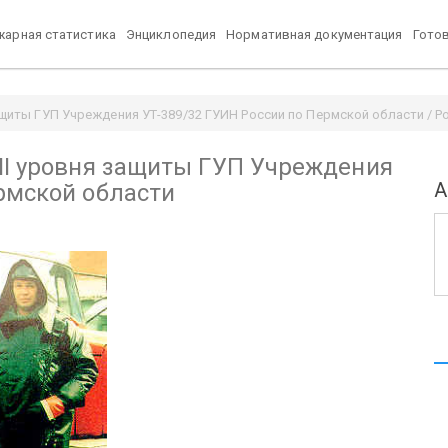
арная статистика
Энциклопедия
Нормативная документация
Гото
ащиты ГУП Учреждения УТ-389/32 ГУИН России по Пермской области / Po
II уровня защиты ГУП Учреждения
А
рмской области