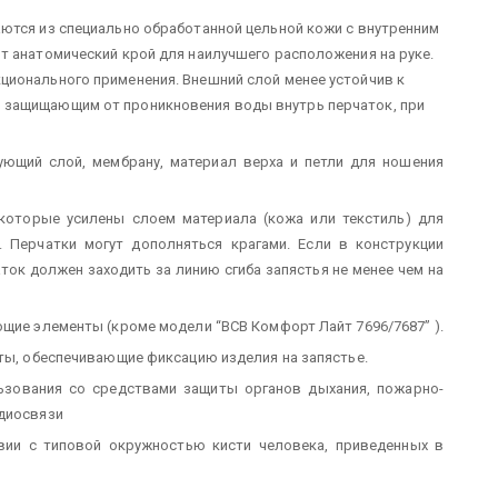
ются из специально обработанной цельной кожи с внутренним
т анатомический крой для наилучшего расположения на руке.
ционального применения. Внешний слой менее устойчив к
 защищающим от проникновения воды внутрь перчаток, при
ующий слой, мембрану, материал верха и петли для ношения
 которые усилены слоем материала (кожа или текстиль) для
 Перчатки могут дополняться крагами. Если в конструкции
ток должен заходить за линию сгиба запястья не менее чем на
ющие элементы (кроме модели “ВСВ Комфорт Лайт 7696/7687” ).
нты, обеспечивающие фиксацию изделия на запястье.
ользования со средствами защиты органов дыхания, пожарно-
адиосвязи
твии с типовой окружностью кисти человека, приведенных в