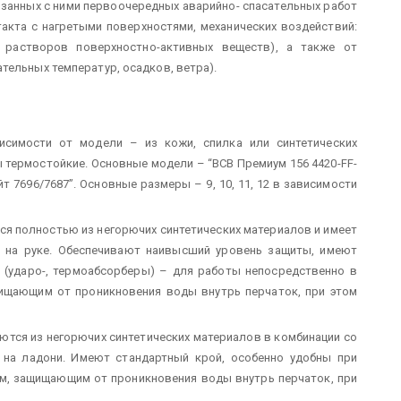
занных с ними первоочередных аварийно- спасательных работ
такта с нагретыми поверхностями, механических воздействий:
 растворов поверхностно-активных веществ), а также от
тельных температур, осадков, ветра).
висимости от модели – из кожи, спилка или синтетических
 термостойкие. Основные модели – “ВСВ Премиум 156 4420-FF-
т 7696/7687”. Основные размеры – 9, 10, 11, 12 в зависимости
тся полностью из негорючих синтетических материалов и имеет
 на руке. Обеспечивают наивысший уровень защиты, имеют
 (ударо-, термоабсорберы) – для работы непосредственно в
ищающим от проникновения воды внутрь перчаток, при этом
ются из негорючих синтетических материалов в комбинации со
на ладони. Имеют стандартный крой, особенно удобны при
м, защищающим от проникновения воды внутрь перчаток, при