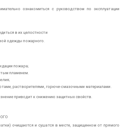
нимательно ознакомиться с руководством по эксплуатации
бедиться в их целостности
оевой одежды пожарного.
идации пожара;
ытым пламенем.
елия;
лотами, растворителями, горюче-смазочными материалами.
рязнение приводит к снижению защитных свойств.
НОГО
рчатки) очищаются и сушатся в месте, защищенном от прямого