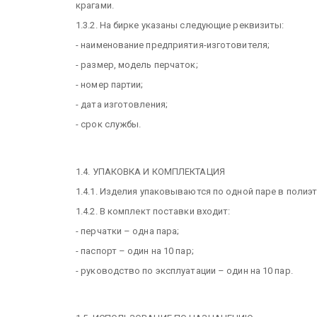
крагами.
1.3.2. На бирке указаны следующие реквизиты:
- наименование предприятия-изготовителя;
- размер, модель перчаток;
- номер партии;
- дата изготовления;
- срок службы.
1.4. УПАКОВКА И КОМПЛЕКТАЦИЯ
1.4.1. Изделия упаковываются по одной паре в полиэ
1.4.2. В комплект поставки входит:
- перчатки – одна пара;
- паспорт – один на 10 пар;
- руководство по эксплуатации – один на 10 пар.