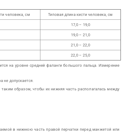
ти человека, см
Типовая длина кисти человека, см
17,0 – 19,0
19,0 – 21,0
21,0 – 22,0
22,0 – 25,0
ится на уровне средней фаланги большого пальца. Измерение
а не допускается.
и таким образом, чтобы их нижняя часть располагалась между
иваемой в нижнюю часть правой перчатки перед манжетой или