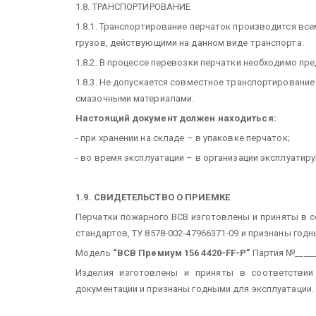
1.8. ТРАНСПОРТИРОВАНИЕ
1.8.1. Транспортирование перчаток производится вс
грузов, действующими на данном виде транспорта.
1.8.2. В процессе перевозки перчатки необходимо пре
1.8.3. Не допускается совместное транспортирование
смазочными материалами.
Настоящий документ должен находиться:
- при хранении на складе – в упаковке перчаток;
- во время эксплуатации – в организации эксплуатир
1.9. СВИДЕТЕЛЬСТВО О ПРИЕМКЕ
Перчатки пожарного ВСВ изготовлены и приняты в 
стандартов, ТУ 8578-002-47966371-09 и признаны годн
Модель
“ВСВ Премиум 156 4420-FF-P”
Партия №_____
Изделия изготовлены и приняты в соответствии
документации и признаны годными для эксплуатации.