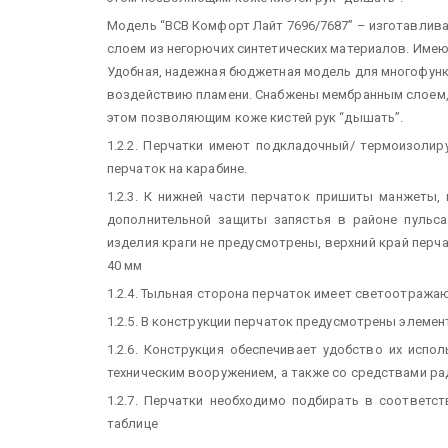
Модель “ВСВ Комфорт Лайт 7696/7687” – изготавлива
слоем из негорючих синтетических материалов. Имею
Удобная, надежная бюджетная модель для многофунк
воздействию пламени. Снабжены мембранным слоем,
этом позволяющим коже кистей рук “дышать”.
1.2.2. Перчатки имеют подкладочный/ термоизолир
перчаток на карабине.
1.2.3. К нижней части перчаток пришиты манжеты,
дополнительной защиты запястья в районе пульса.
изделия краги не предусмотрены, верхний край перча
40 мм
1.2.4. Тыльная сторона перчаток имеет светоотража
1.2.5. В конструкции перчаток предусмотрены элеме
1.2.6. Конструкция обеспечивает удобство их исп
техническим вооружением, а также со средствами р
1.2.7. Перчатки необходимо подбирать в соответс
таблице