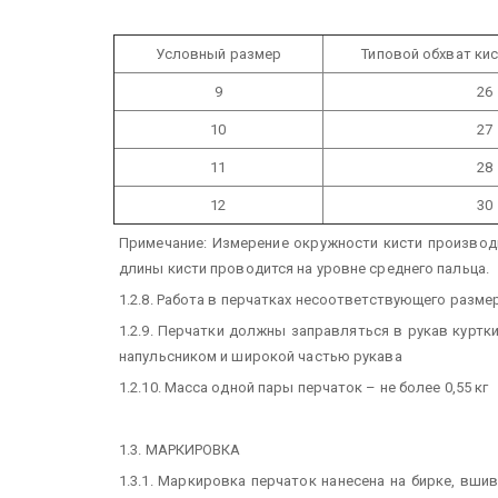
Условный размер
Типовой обхват кис
9
26
10
27
11
28
12
30
Примечание: Измерение окружности кисти производ
длины кисти проводится на уровне среднего пальца.
1.2.8. Работа в перчатках несоответствующего размер
1.2.9. Перчатки должны заправляться в рукав куртк
напульсником и широкой частью рукава
1.2.10. Масса одной пары перчаток – не более 0,55 кг
1.3. МАРКИРОВКА
1.3.1. Маркировка перчаток нанесена на бирке, вш