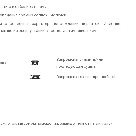
вестью и отбеливателями.
 попадания прямых солнечных лучей.
м определяют характер повреждений перчаток. Изделия,
ъятию из эксплуатации с последующим списанием.
Запрещены отжим и/или
рка
последующая сушка
Запрещена глажка при любых t
ухом, отапливаемом помещении, защищенном от пыли, грязи,