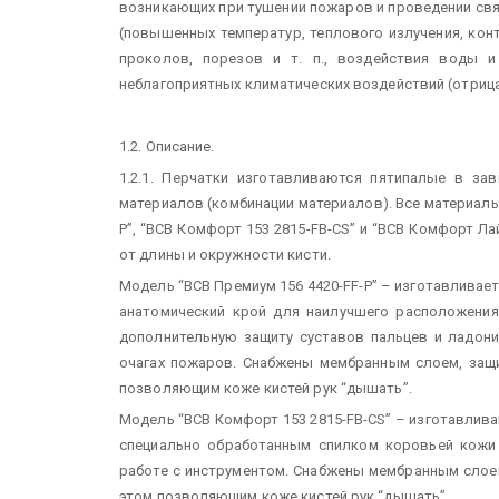
возникающих при тушении пожаров и проведении свя
(повышенных температур, теплового излучения, кон
проколов, порезов и т. п., воздействия воды и
неблагоприятных климатических воздействий (отрица
1.2. Описание.
1.2.1. Перчатки изготавливаются пятипалые в за
материалов (комбинации материалов). Все материалы
P”, “ВСВ Комфорт 153 2815-FB-CS” и “ВСВ Комфорт Лай
от длины и окружности кисти.
Модель “ВСВ Премиум 156 4420-FF-P” – изготавливае
анатомический крой для наилучшего расположения
дополнительную защиту суставов пальцев и ладони
очагах пожаров. Снабжены мембранным слоем, защ
позволяющим коже кистей рук “дышать”.
Модель “ВСВ Комфорт 153 2815-FB-CS” – изготавлива
специально обработанным спилком коровьей кожи 
работе с инструментом. Снабжены мембранным слое
этом позволяющим коже кистей рук “дышать”.