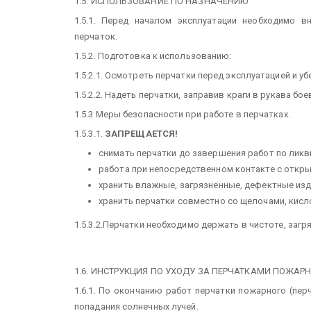
1.5. ИСПОЛЬЗОВАНИЕ ПО НАЗНАЧЕНИЮ
1.5.1. Перед началом эксплуатации необходимо в
перчаток.
1.5.2. Подготовка к использованию:
1.5.2.1. Осмотреть перчатки перед эксплуатацией и у
1.5.2.2. Надеть перчатки, заправив краги в рукава б
1.5.3 Меры безопасности при работе в перчатках.
1.5.3.1.
ЗАПРЕЩАЕТСЯ!
снимать перчатки до завершения работ по ликв
работа при непосредственном контакте с откр
хранить влажные, загрязненные, дефектные изд
хранить перчатки совместно со щелочами, кис
1.5.3.2.Перчатки необходимо держать в чистоте, заг
1.6. ИНСТРУКЦИЯ ПО УХОДУ ЗА ПЕРЧАТКАМИ ПОЖАР
1.6.1. По окончанию работ перчатки пожарного (пе
попадания солнечных лучей.