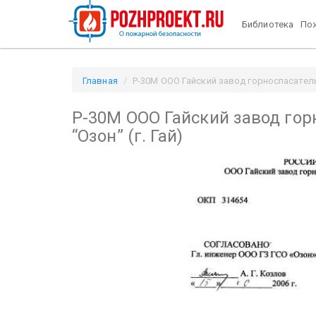
Библиотека
Пож
Главная
Р-30М ООО Гайский завод горноспасательн
Р-30М ООО Гайский завод гор
“Озон” (г. Гай)