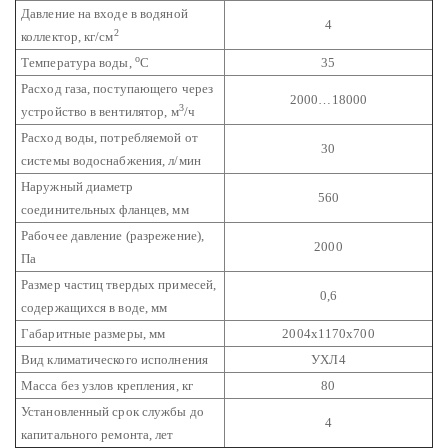
Давление на входе в водяной
4
2
коллектор, кг/см
о
Температура воды,
С
35
Расход газа, поступающего через
2000…18000
3
устройство в вентилятор, м
/ч
Расход воды, потребляемой от
30
системы водоснабжения, л/мин
Наружный диаметр
560
соединительных фланцев, мм
Рабочее давление (разрежение),
2000
Па
Размер частиц твердых примесей,
0,6
содержащихся в воде, мм
Габаритные размеры, мм
2004х1170х700
Вид климатического исполнения
УХЛ4
Масса без узлов крепления, кг
80
Установленный срок службы до
4
капитального ремонта, лет