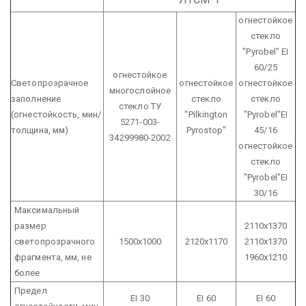
огнестойкое
стекло
"Pyrobel" EI
60/25
огнестойкое
Светопрозрачное
огнестойкое
огнестойкое
многослойное
заполнение
стекло
стекло
стекло
ТУ
(огнестойкость, мин/
"Pilkington
"Pyrobel"EI
5271-003-
толщина, мм)
Pyrostop"
45/16
34299980-2002
огнестойкое
стекло
"Pyrobel"EI
30/16
Максимальный
размер
2110х1370
светопрозрачного
1500х1000
2120х1170
2110х1370
фрагмента, мм, не
1960х1210
более
Предел
EI 30
EI 60
EI 60