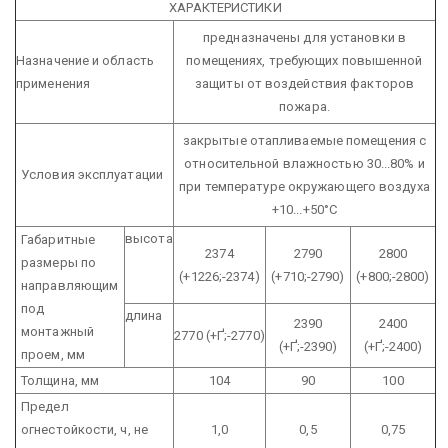
ХАРАКТЕРИСТИКИ
предназначены для установки в
Назначение и область
помещениях, требующих повышенной
применения
защиты от воздействия факторов
пожара.
закрытые отапливаемые помещения с
относительной влажностью 30...80% и
Условия эксплуатации
при температуре окружающего воздуха
+10...+50°С
высота
Габаритные
2374
2790
2800
размеры по
(+1226;-2374)
(+710;-2790)
(+800;-2800)
направляющим
под
длина
2390
2400
монтажный
2770 (+Ґ;-2770)
(+Ґ;-2390)
(+Ґ;-2400)
проем, мм
Толщина, мм
104
90
100
Предел
огнестойкости, ч, не
1,0
0,5
0,75