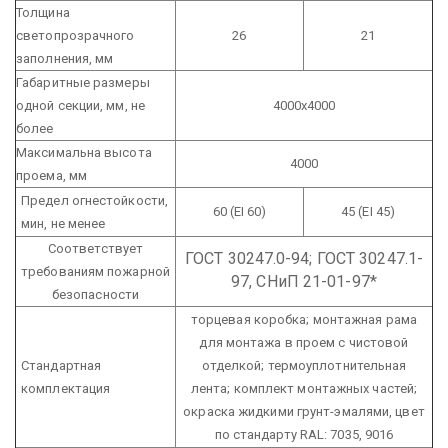
Толщина
светопрозрачного
26
21
заполнения, мм
Габаритные размеры
одной секции, мм,
не
4000х4000
более
Максимальна высота
4000
проема, мм
Предел огнестойкости,
60 (EI 60)
45 (EI 45)
мин, не менее
Соответствует
ГОСТ 30247.0-94; ГОСТ 30247.1-
требованиям пожарной
97, СНиП 21-01-97*
безопасности
торцевая коробка; монтажная рама
для монтажа в проем с чистовой
Стандартная
отделкой; термоуплотнительная
комплектация
лента; комплект монтажных частей;
окраска жидкими грунт-эмалями, цвет
по стандарту RAL: 7035, 9016