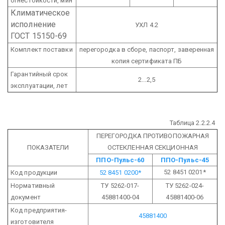
огнестойкости, мин
Климатическое
исполнение
УХЛ 4.2
ГОСТ 15150-69
Комплект поставки
перегородка в сборе, паспорт, заверенная
копия сертификата ПБ
Гарантийный срок
2...2,5
эксплуатации, лет
Таблица 2.2.2.4
ПЕРЕГОРОДКА ПРОТИВОПОЖАРНАЯ
ПОКАЗАТЕЛИ
ОСТЕКЛЕННАЯ СЕКЦИОННАЯ
ППО-Пульс-60
ППО-Пульс-45
52 8451 0201*
Код продукции
52 8451 0200*
Нормативный
ТУ 5262-017-
ТУ 5262-024-
документ
45881400-04
45881400-06
Код предприятия-
45881400
изготовителя