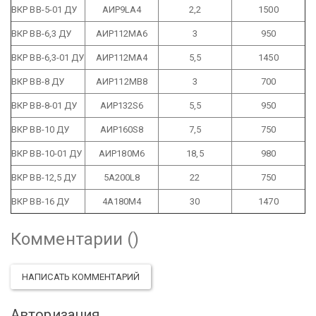
ВКР ВВ-5-01 ДУ
АИР9LA4
2,2
1500
ВКР ВВ-6,3 ДУ
АИР112МА6
3
950
ВКР ВВ-6,3-01 ДУ
АИР112МА4
5,5
1450
ВКР ВВ-8 ДУ
АИР112МВ8
3
700
ВКР ВВ-8-01 ДУ
АИР132S6
5,5
950
ВКР ВВ-10 ДУ
АИР160S8
7,5
750
ВКР ВВ-10-01 ДУ
АИР180М6
18,5
980
ВКР ВВ-12,5 ДУ
5А200L8
22
750
ВКР ВВ-16 ДУ
4А180М4
30
1470
Комментарии (
)
НАПИСАТЬ КОММЕНТАРИЙ
Авторизация