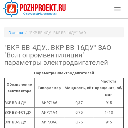
Toggl
naviga
Главная
"ВКР ВВ-4ДУ...ВКР ВВ-16ДУ" ЗАО
"Волгопромвентиляция" параметры электродвигателей /
"ВКР ВВ-4ДУ...ВКР ВВ-16ДУ" ЗАО
Pozhproekt.ru
"Волгопромвентиляция"
параметры электродвигателей
Параметры электродвигателей
Частота
Обозначение
Типоразмер
Мощность, кВт
вращения, об/
вентилятора
мин
ВКР ВВ-4 ДУ
АИР71А6
0,37
915
ВКР ВВ-4-01 ДУ
АИР71А4
0,75
1410
ВКР ВВ-5 ДУ
АИР80А6
0,75
915