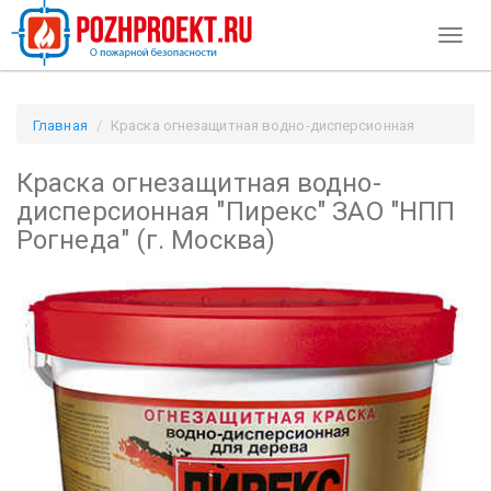
Toggl
naviga
Главная
Краска огнезащитная водно-дисперсионная
"Пирекс" ЗАО "НПП Рогнеда" (г. Москва) / Pozhproekt.ru
Краска огнезащитная водно-
дисперсионная "Пирекс" ЗАО "НПП
Рогнеда" (г. Москва)