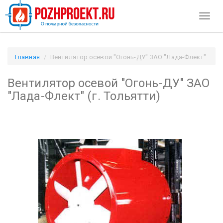
Toggl
naviga
Главная
Вентилятор осевой "Огонь-ДУ" ЗАО "Лада-Флект"
(г. Тольятти) / Pozhproekt.ru
Вентилятор осевой "Огонь-ДУ" ЗАО
"Лада-Флект" (г. Тольятти)