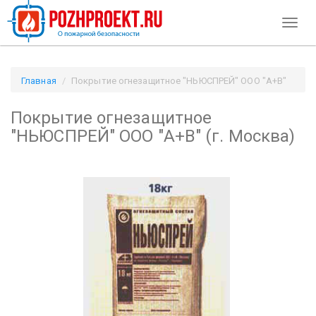
Toggl
naviga
Главная
Покрытие огнезащитное "НЬЮСПРЕЙ" ООО "А+В"
(г. Москва) / Pozhproekt.ru
Покрытие огнезащитное
"НЬЮСПРЕЙ" ООО "А+В" (г. Москва)