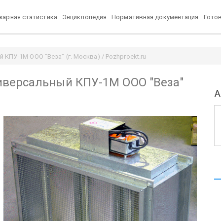
арная статистика
Энциклопедия
Нормативная документация
Гото
ПУ-1М ООО "Веза" (г. Москва) / Pozhproekt.ru
версальный КПУ-1М ООО "Веза"
А