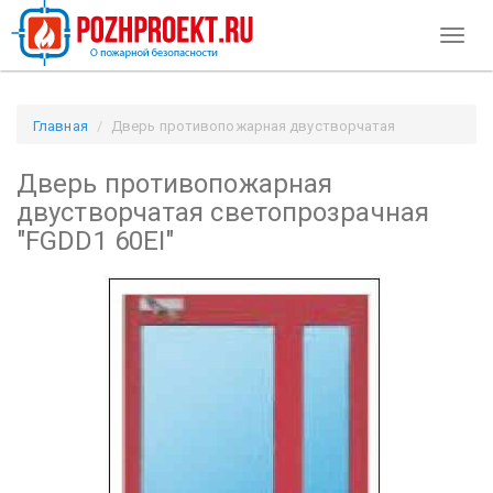
Toggl
naviga
Главная
Дверь противопожарная двустворчатая
светопрозрачная "FGDD1 60EI" / Pozhproekt.ru
Дверь противопожарная
двустворчатая светопрозрачная
"FGDD1 60EI"