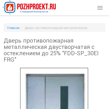
Toggl
naviga
Главная
Дверь противопожарная металлическая
двустворчатая с остеклением до 25% "FDD-SP_30EI FRG" /
Дверь противопожарная
Pozhproekt.ru
металлическая двустворчатая с
остеклением до 25% "FDD-SP_30EI
FRG"