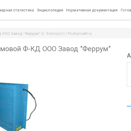
арная статистика
Энциклопедия
Нормативная документация
Гото
О Завод "Феррум" (г. Златоуст) / Pozhproekt.ru
мовой Ф-КД ООО Завод "Феррум"
А