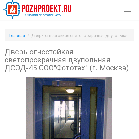
Toggl
naviga
Главная
Дверь огнестойкая светопрозрачная двупольная
ДСОД-45 ООО"Фототех" (г. Москва) / Pozhproekt.ru
Дверь огнестойкая
светопрозрачная двупольная
ДСОД-45 ООО"Фототех" (г. Москва)