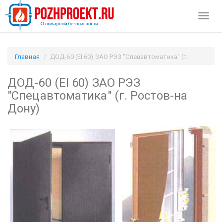
Toggl
naviga
Главная
ДОД-60 (EI 60) ЗАО РЭЗ "Спецавтоматика" (г.
Ростов-на Дону) / Pozhproekt.ru
ДОД-60 (EI 60) ЗАО РЭЗ
"Спецавтоматика" (г. Ростов-на
Дону)