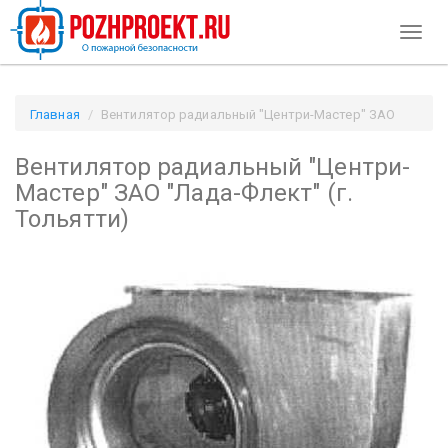
Toggl
naviga
Главная
Вентилятор радиальный "Центри-Мастер" ЗАО
"Лада-Флект" (г. Тольятти) / Pozhproekt.ru
Вентилятор радиальный "Центри-
Мастер" ЗАО "Лада-Флект" (г.
Тольятти)