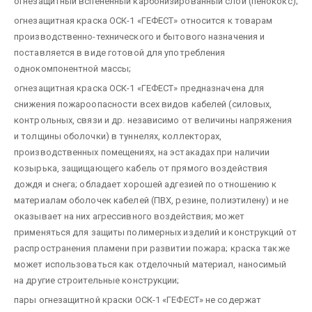
огнезащитный вспененный карбонизированный слой (пенококс);
огнезащитная краска ОСК-1 «ГЕФЕСТ» относится к товарам
производственно-технического и бытового назначения и
поставляется в виде готовой для употребления
однокомпонентной массы;
огнезащитная краска ОСК-1 «ГЕФЕСТ» предназначена для
снижения пожароопасности всех видов кабелей (силовых,
контрольных, связи и др. независимо от величины напряжения
и толщины оболочки) в туннелях, коллекторах,
производственных помещениях, на эстакадах при наличии
козырька, защищающего кабель от прямого воздействия
дождя и снега; обладает хорошей адгезией по отношению к
материалам оболочек кабелей (ПВХ, резине, полиэтилену) и не
оказывает на них агрессивного воздействия; может
применяться для защиты полимерных изделий и конструкций от
распространения пламени при развитии пожара; краска также
может использоваться как отделочный материал, наносимый
на другие строительные конструкции;
пары огнезащитной краски ОСК-1 «ГЕФЕСТ» не содержат