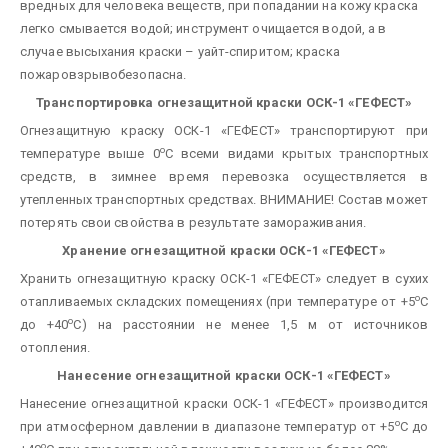
вредных для человека веществ, при попадании на кожу краска
легко смывается водой; инструмент очищается водой, а в
случае высыхания краски – уайт-спиритом; краска
пожаровзрывобезопасна.
Транспортировка огнезащитной краски ОСК-1 «ГЕФЕСТ»
Огнезащитную краску ОСК-1 «ГЕФЕСТ» транспортируют при
о
температуре выше 0
С всеми видами крытых транспортных
средств, в зимнее время перевозка осуществляется в
утепленных транспортных средствах. ВНИМАНИЕ! Состав может
потерять свои свойства в результате замораживания.
Хранение огнезащитной краски ОСК-1 «ГЕФЕСТ»
Хранить огнезащитную краску ОСК-1 «ГЕФЕСТ» следует в сухих
о
отапливаемых складских помещениях (при температуре от +5
С
о
до +40
С) на расстоянии не менее 1,5 м от источников
отопления.
Нанесение огнезащитной краски ОСК-1 «ГЕФЕСТ»
Нанесение огнезащитной краски ОСК-1 «ГЕФЕСТ» производится
о
при атмосферном давлении в диапазоне температур от +5
С до
о