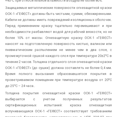
+40
С при относительной влажности воздуха не более 80%.
Защищаемые металлические поверхности огнезащитной краски
ОСК-1 «ГЕФЕСТ» должны быть чистыми, сухими, обезжиренными.
Кабели не должны иметь повреждений изоляционных оболочек.
Перед применением краску тщательно перемешивают и при
необходимости разбавляют водой для рабочей вязкости, но не
более 10% от массы. Огнезащитную краску ОСК-1 «ГЕФЕСТ»
наносят на подготовленную поверхность кистью, валиком или
пневматическим распылением не менее чем в два слоя, с
о
промежуточной сушкой каждого слоя при температуре 20±2
С в
течение 2 часов. Толщина отдельного слоя огнезащитной краски
ОСК-1 «ГЕФЕСТ» (до сушки) должна составлять не более 0,4 мм.
Время полного высыхания образовавшегося покрытия в
о
проветриваемом помещении при температуре воздуха от 20
С
о
до 25
С – 24 часа..
Толщина покрытия огнезащитной краски ОСК-1 «ГЕФЕСТ»
выбирается с учетом полученных результатов
сертификационных испытаний: краска огнезащитная
вспучивающаяся ОСК-1 «ГЕФЕСТ» соответствует требованиям