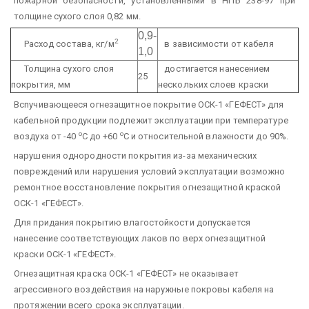
пожарной безопасности, установленными в НПБ 238-97 при
толщине сухого слоя 0,82 мм.
0,9-
2
Расход состава, кг/м
в зависимости от кабеля
1,0
Толщина сухого слоя
достигается нанесением
25
покрытия, мм
нескольких слоев краски
Вспучивающееся огнезащитное покрытие ОСК-1 «ГЕФЕСТ» для
кабельной продукции подлежит эксплуатации при температуре
о
о
воздуха от -40
С до +60
С и относительной влажности до 90%.
нарушения однородности покрытия из-за механических
повреждений или нарушения условий эксплуатации возможно
ремонтное восстановление покрытия огнезащитной краской
ОСК-1 «ГЕФЕСТ».
Для придания покрытию влагостойкости допускается
нанесение соответствующих лаков по верх огнезащитной
краски ОСК-1 «ГЕФЕСТ».
Огнезащитная краска ОСК-1 «ГЕФЕСТ» не оказывает
агрессивного воздействия на наружные покровы кабеля на
протяжении всего срока эксплуатации.