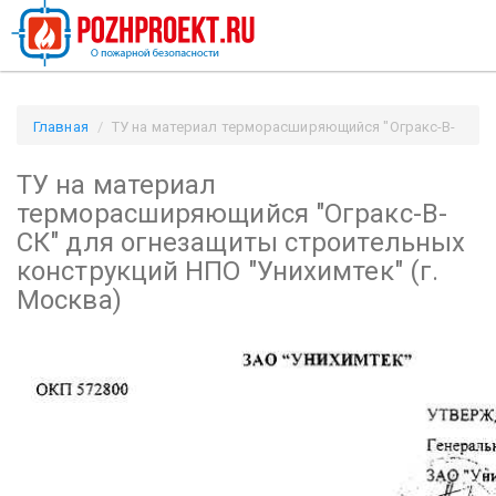
Главная
ТУ на материал терморасширяющийся "Огракс-В-
СК" для огнезащиты строительных конструкций НПО
ТУ на материал
"Унихимтек" (г. Москва) / Pozhproekt.ru
терморасширяющийся "Огракс-В-
СК" для огнезащиты строительных
конструкций НПО "Унихимтек" (г.
Москва)