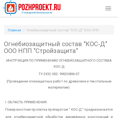
Toggl
naviga
Главная
Огнебиозащитный состав "КОС-Д" ООО НПП
"Стройзащита" / Pozhproekt.ru
Огнебиозащитный состав "КОС-Д"
ООО НПП "Стройзащита"
ИНСТРУКЦИЯ ПО ПРИМЕНЕНИЮ ОГНЕБИОЗАЩИТНОГО СОСТАВА
КОС-Д
ТУ 2332-002- 99023806-07
(Проведение огнезащитных работ по древесине и текстильным
материалам)
I. ОБЛАСТЬ ПРИМЕНЕНИЯ.
Поверхностная пропитка препаратом " КОС-Д " предназначается
для огнебиозащитной обработки деревянных конструкций и