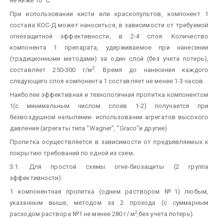
не ниже 10
С.
При использовании кисти или краскопультов, компонент 1
состава КОС-Д может наноситься, в зависимости от требуемой
огнезащитной эффективности, в 2-4 слоя. Количество
компонента 1 препарата, удерживаемое при нанесении
(традиционными методами) за один слой (без учета потерь),
2
составляет 250-300 г/м
. Время до нанесения каждого
следующего слоя компонента 1 составляет не менее 1-3 часов.
Наиболее эффективная и технологичная пропитка компонентом
1(с минимальным числом слоев 1-2) получается при
безвоздушном напылении- использовании агрегатов высокого
давления (агрегаты типа “Wagner”, ”Gracо”и другие).
Пропитка осуществляется в зависимости от предъявляемых к
покрытию требований по одной из схем
.
3.1. Для простой схемы огне-биозащиты (2 группа
эффективности):
1 компонентная пропитка (одним раствором №1) любым,
указанным выше, методом за 2 прохода (с суммарным
2
расходом раствора №1 не менее 280 г/ м
,без учета потерь).