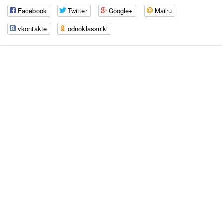
Facebook
Twitter
Google+
Mailru
vkontakte
odnoklassniki