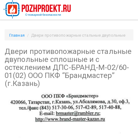
Главная
Двери противопожарные стальные двупольные
сплошные и с остеклением ДПС-БРАНД-М-02/60-01(02) ООО
Двери противопожарные стальные
ПКФ “Брандмастер” (г.Казань) / Pozhproekt.ru
двупольные сплошные и с
остеклением ДПС-БРАНД-М-02/60-
01(02) ООО ПКФ “Брандмастер”
(г.Казань)