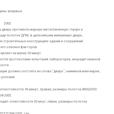
дены впервые
2002
а дверь противопожарную металлическую глухую и
щади полотна ДПМ, в дальнейшем именуемую дверь,
 строительных конструкциях зданий и сооружений
 его опасных факторов.
авляет не менее 30 минут.
яются протоколами испытаний лаборатории, аккредитованной
ности.
ации должно состоять из слова “дверь”, наименования марки,
 условий.
 огнестойкости 45 минут, правая, размеры полотна 800x20
30:
8-2002.
редел огнестойкости 30 мнут, левая, размеры полотна
2372768-2002, где