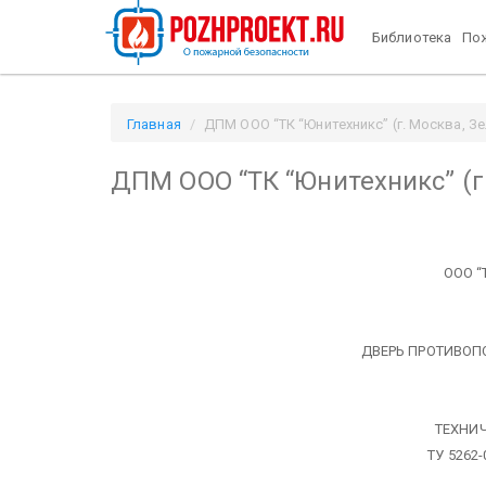
Библиотека
Пож
Главная
ДПМ ООО “ТК “Юнитехникс” (г. Москва, Зе
ДПМ ООО “ТК “Юнитехникс” (г
ООО “
ДВЕРЬ ПРОТИВО
ТЕХНИ
ТУ 5262-