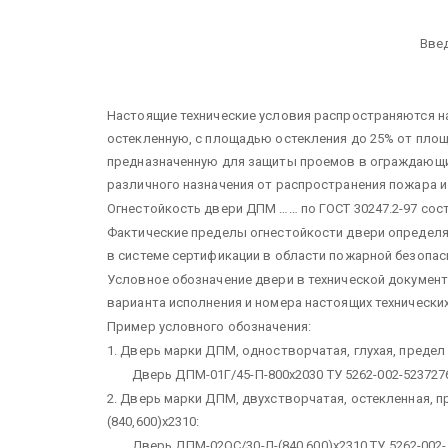
Вве
Настоящие технические условия распространяются н
остекленную, с площадью остекления до 25% от пло
предназначенную для защиты проемов в ограждающих
различного назначения от распространения пожара и
Огнестойкость двери ДПМ …… по ГОСТ 30247.2-97 сост
Фактические пределы огнестойкости двери определ
в системе сертификации в области пожарной безопас
Условное обозначение двери в технической документ
варианта исполнения и номера настоящих технических
Пример условного обозначения:
1. Дверь марки ДПМ, одностворчатая, глухая, предел
Дверь ДПМ-01Г/45-П-800х2030 ТУ 5262-002-5237276
2. Дверь марки ДПМ, двухстворчатая, остекленная, п
(840,600)х2310:
Дверь ДПМ-02ОС/30-Л-(840,600)х2310 ТУ 5262-002-5