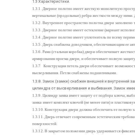
1.3 Характеристики.
1.3.1. Дверное полотно имеет жесткую монолитную простр
вертикальные (продольные) ребра жесткости между ними.
1.3.2. Внутреннее пространство полотна двери заполнено 
1.3.3. Дверное полотно имеет остекление (вариант исполне
1.3.4. Дверное полотно имеет уплотнитель по всему перим
1.3.5. Дверь снабжена доводчиком, обеспечивающим ее авт
1.3.6. Рама (стальная коробка) двери обеспечивает жестк
армирования проема двери, и обеспечивает полную защиту
1.3.7 Конструкция петель двери обеспечивает возможность
высверливания. Петли снабжены подшипниками.
1.3.8. Замок (замки) снабжен внешней и внутренней з
цилиндра от высверливания и выбивания. Замок имее
1.3.9. Цилиндр замка имеет защиту от подбора ключа, выб
замка имеет комплект ключей (не менее пяти) и пластиков
1.3.10. Конструкция двери должна обеспечить ее полную з
1.3.11. Дверь отвечает современным эстетическим требов
поверхностей.
1.3.12. В закрытом положении дверь удерживается фиксат