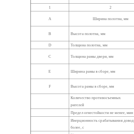
1
2
А
Ширина полотна, мм
В
Высота полотна, мм
D
Толщина полотна, мм
С
Толщина рамы двери, мм
Е
Ширина рамы в сборе, мм
F
Высота рамы в сборе, мм
Количество противосъемных
ригелей
Предел огнестойкости не менее, мин
Инерционность срабатывания довод
более, с