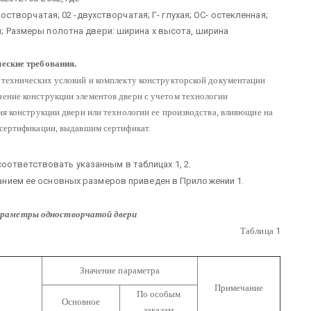
творчатая; 02 -двухстворчатая; Г- глухая; ОС- остекленная;
вая; Размеры полотна двери: ширина х высота, ширина
еские требования.
 технических условий и комплекту конструкторской документации
нение конструкции элементов двери с учетом технологии
ия конструкции двери или технологии ее производства, влияющие на
 сертификации, выдавшим сертификат.
оответствовать указанным в таблицах 1, 2.
азанием ее основных размеров приведен в Приложении 1.
араметры одностворчатой двери
Таблица
1
Значение параметра
Примечание
По особым
Основное
заказам