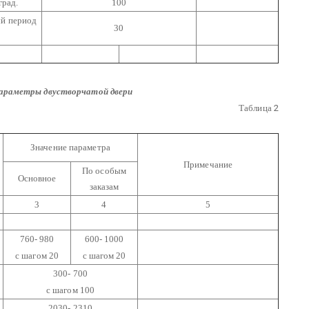
град.
100
ый период
30
параметры двустворчатой двери
Таблица
2
Значение параметра
Примечание
По особым
Основное
заказам
3
4
5
760- 980
600- 1000
с шагом 20
с шагом 20
300- 700
с шагом 100
2030- 2310