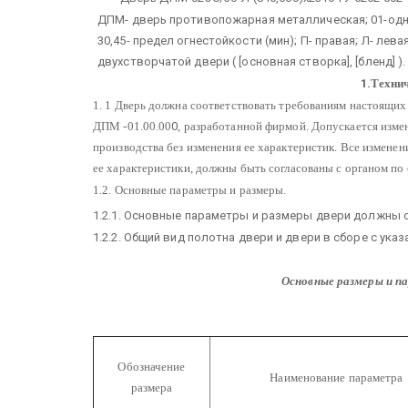
ДПМ- дверь противопожарная металлическая; 01-однос
30,45- предел огнестойкости (мин); П- правая; Л- ле
двухстворчатой двери (
[
основная створка], [бленд] ).
1.
Технич
1. 1 Дверь должна соответствовать требованиям настоящих
ДПМ -01.00.00
0
, разработанной фирмой. Допускается изме
производства без изменения ее характеристик. Все изменен
ее характеристики, должны быть согласованы с органом по
1.2. Основные параметры и размеры.
1.2.1. Основные параметры и размеры двери должны с
1.2.2. Общий вид полотна двери и двери в сборе с ук
Основные размеры и п
Обозначение
Наименование параметра
размера