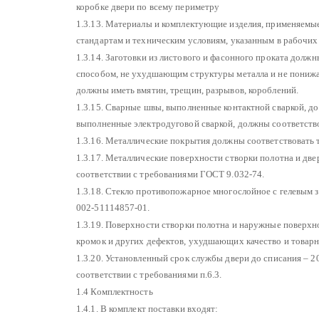
коробке двери по всему периметру
1.3.13. Материалы и комплектующие изделия, применяемые
стандартам и техническим условиям, указанным в рабочих
1.3.14. Заготовки из листового и фасонного проката долж
способом, не ухудшающим структуры металла и не понижа
должны иметь вмятин, трещин, разрывов, короблений.
1.3.15. Сварные швы, выполненные контактной сваркой, 
выполненные электродуговой сваркой, должны соответств
1.3.16. Металлические покрытия должны соответствовать 
1.3.17. Металлические поверхности створки полотна и дв
соответствии с требованиями ГОСТ 9.032-74.
1.3.18. Стекло противопожарное многослойное с гелевым
002-51114857-01.
1.3.19. Поверхности створки полотна и наружные поверхн
кромок и других дефектов, ухудшающих качество и товарн
1.3.20. Установленный срок службы двери до списания – 20
соответствии с требованиями п.6.3.
1.4 Комплектность
1.4.1. В комплект поставки входят: