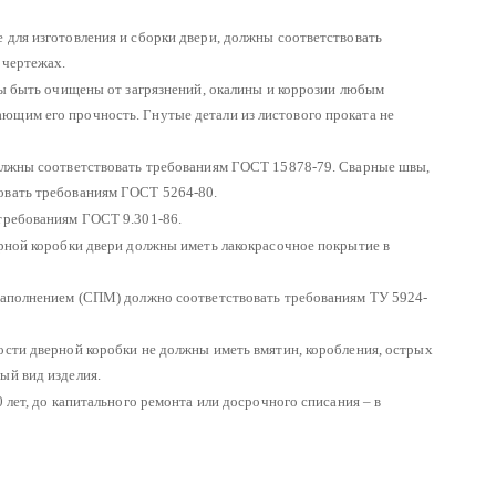
 для изготовления и сборки двери, должны соответствовать
 чертежах.
ны быть очищены от загрязнений, окалины и коррозии любым
ющим его прочность. Гнутые детали из листового проката не
должны соответствовать требованиям ГОСТ 15878-79. Сварные швы,
овать требованиям ГОСТ 5264-80.
требованиям ГОСТ 9.301-86.
ерной коробки двери должны иметь лакокрасочное покрытие в
 заполнением (СПМ) должно соответствовать требованиям ТУ 5924-
ости дверной коробки не должны иметь вмятин, коробления, острых
ый вид изделия.
 лет, до капитального ремонта или досрочного списания – в