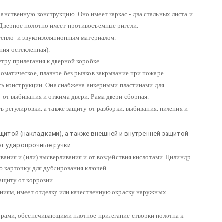
анственную конструкцию. Оно имеет каркас - два стальных листа и
 Дверное полотно имеет противосъемные ригели.
тепло- и звукоизоляционным материалом.
ния-остекленная).
етру прилегания к дверной коробке.
оматическое, плавное без рывков закрывание при пожаре.
ость конструкции. Она снабжена анкерными пластинами для
 от выбивания и отжима двери. Рама двери сборная.
 регулировки, а также защиту от разборки, выбивания, пиления и
ащитой (накладками), а также внешней и внутренней защитой
т ударопрочные ручки.
ивания и (или) высверливания и от воздействия кислотами. Цилиндр
ую карточку для дублирования ключей.
ащиту от коррозии.
аниям, имеет отделку или качественную окраску наружных
орами, обеспечивающими плотное прилегание створки полотна к