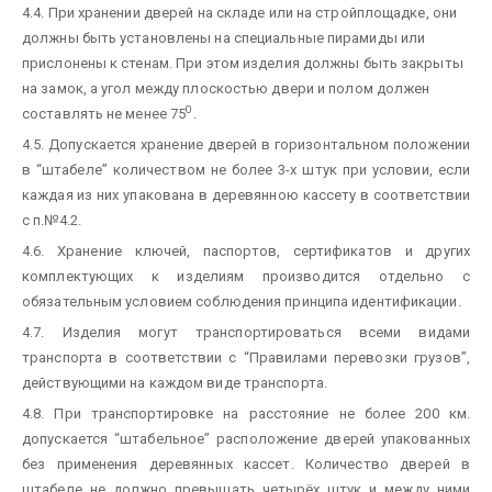
4.4. При хранении дверей на складе или на стройплощадке, они
должны быть установлены на специальные пирамиды или
прислонены к стенам. При этом изделия должны быть закрыты
на замок, а угол между плоскостью двери и полом должен
0
составлять не менее 75
.
4.5. Допускается хранение дверей в горизонтальном положении
в “штабеле” количеством не более 3-х штук при условии, если
каждая из них упакована в деревянною кассету в соответствии
с п.№4.2.
4.6. Хранение ключей, паспортов, сертификатов и других
комплектующих к изделиям производится отдельно с
обязательным условием соблюдения принципа идентификации.
4.7. Изделия могут транспортироваться всеми видами
транспорта в соответствии с “Правилами перевозки грузов”,
действующими на каждом виде транспорта.
4.8. При транспортировке на расстояние не более 200 км.
допускается “штабельное” расположение дверей упакованных
без применения деревянных кассет. Количество дверей в
штабеле не должно превышать четырёх штук и между ними