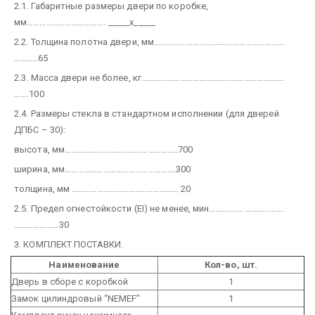
2.1. Габаритные размеры двери по коробке,
мм…………………………….... _____х_____
2.2. Толщина полотна двери, мм……………………………….…………………...
………..65
2.3. Масса двери не более, кг………………………………………………………….
…….100
2.4. Размеры стекла в стандартном исполнении (для дверей
ДПБС – 30):
высота, мм………….……….………….……………..700
ширина, мм……………………………...…………….300
толщина, мм …………………………..……………… 20
2.5. Предел огнестойкости (EI) не менее, мин…….……… ………..…….
…………………30
3. КОМПЛЕКТ ПОСТАВКИ.
Наименование
Кол-во, шт.
Дверь в сборе с коробкой
1
Замок цилиндровый “NEMEF”
1