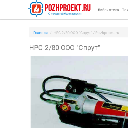
Библиотека
Пож
Главная
НРС-2/80 ООО "Спрут" / Pozhproekt.ru
НРС-2/80 ООО "Спрут"