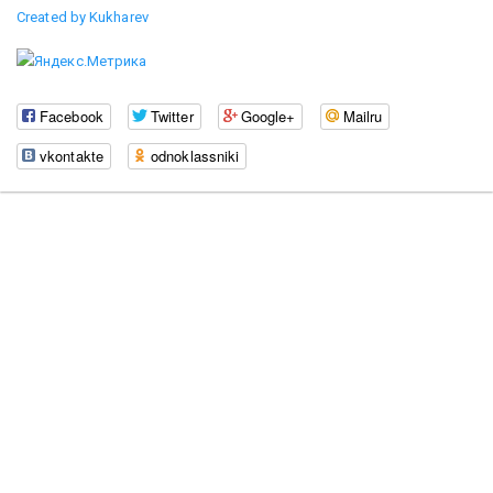
Created by Kukharev
Facebook
Twitter
Google+
Mailru
vkontakte
odnoklassniki