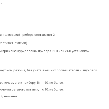
г.
игнализации) прибора составляет 2
ельная линия).
 при конфигурировании прибора 12 В или 24 В установкой
 дежурном режиме, без учета внешних оповещателей и звуковой
ключаемого к прибору, Вт 60, не более.
ючения сетевого питания, с 10, не более.
4, не менее