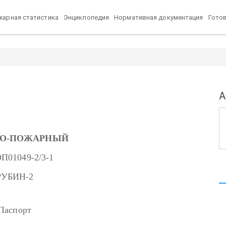
арная статистика
Энциклопедия
Нормативная документация
Гото
А
НО-ПОЖАРНЫЙ
П01049-2/3-1
РУБИН-2
Паспорт