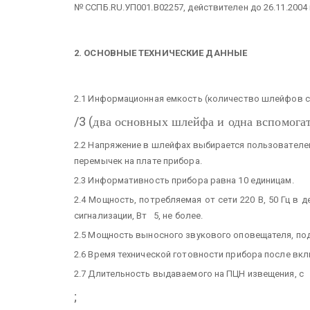
№ ССПБ.RU.УП001.В02257, действителен до 26.11.2004 
2. ОСНОВНЫЕ ТЕХНИЧЕСКИЕ ДАННЫЕ
2.1 Информационная емкость (количество шлейфов с
/3 (
два основных шлейфа и одна вспомогат
2.2 Напряжение в шлейфах выбирается пользователем
перемычек на плате прибора.
2.3 Информативность прибора равна 10 единицам.
2.4 Мощность, потребляемая от сети 220 В, 50 Гц в
сигнализации, Вт 5, не более.
2.5 Мощность выносного звукового оповещателя, под
2.6 Время технической готовности прибора после вкл
2.7 Длительность выдаваемого на ПЦН извещения, с 
;