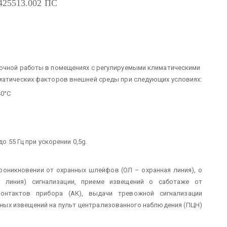
425513.002 ПС
точной работы в помещениях с регулируемыми климатическими
иматических факторов внешней среды при следующих условиях:
40°С
о 55 Гц при ускорении 0,5g.
проникновении от охранных шлейфов (ОЛ – охранная линия), о
линия) сигнализации, приеме извещений о саботаже от
онтактов прибора (АК), выдачи тревожной сигнализации
ных извещений на пульт централизованного наблюдения (ПЦН)