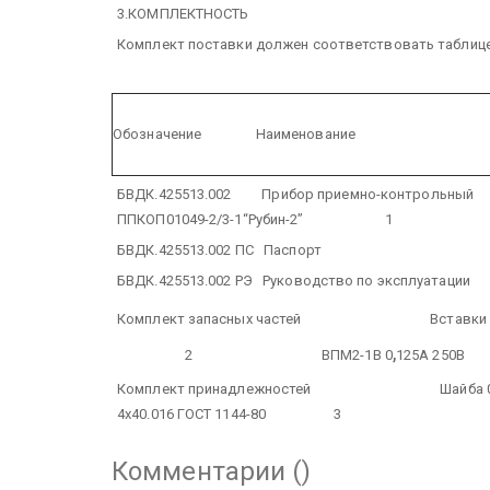
3.КОМПЛЕКТНОСТЬ
Комплект поставки должен соответствовать таблице
Обозначение Наименование Ко
БВДК.425513.002 Прибор приемно-контрольный
ППКОП01049-2/3-1“Рубин-2” 1
БВДК.425513.002 ПС Паспор
БВДК.425513.002 РЭ Руководство по эксплу
Комплект запасных частей
Вставки пла
,
2
ВПМ2-1В 0
125А 
Комплект принадлежностей
Шайба 0,3-4-7
4х40.016 ГОСТ 1144-80 3
Комментарии (
)