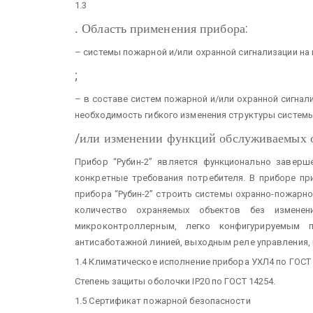
1.3
:
. Область применения прибора
– системы пожарной и/или охранной сигнализации на
;
– в составе систем пожарной и/или охранной сигнал
необходимость гибкого изменения структуры системы
/
или изменении функций обслуживаемых о
Прибор “Рубин-2” является функционально завер
конкретные требования потребителя. В приборе пр
прибора “Рубин-2” строить системы охранно-пожарно
количество охраняемых объектов без изменени
микроконтроллерным, легко конфигурируемым 
антисаботажной линией, выходным реле управления,
1.4 Климатическое исполнение прибора УХЛ4 по ГОСТ 
Степень защиты оболочки IP20 по ГОСТ 14254.
1.5 Сертификат пожарной безопасности