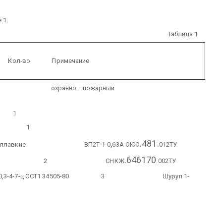
 1.
Таблица 1
л-во Примечание
охранно –пожарный
т 1
атации 1
,
.481.
вкие
ВП2Т-1-0
63А ОЮО
012ТУ
.646170
250В 2
СНКЖ
.002ТУ
-ц ОСТ1 34505-80 3
Шуруп 1-