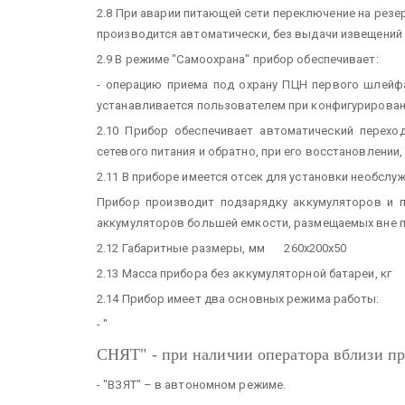
2.8 При аварии питающей сети переключение на резе
производится автоматически, без выдачи извещений 
2.9 В режиме "Самоохрана" прибор обеспечивает:
- операцию приема под охрану ПЦН первого шлейфа
устанавливается пользователем при конфигурирован
2.10 Прибор обеспечивает автоматический перехо
сетевого питания и обратно, при его восстановлении
2.11 В приборе имеется отсек для установки необсл
Прибор производит подзарядку аккумуляторов и п
аккумуляторов большей емкости, размещаемых вне п
2.12 Габаритные размеры, мм 260х200х50
2.13 Масса прибора без аккумуляторной батареи, кг 
2.14 Прибор имеет два основных режима работы:
- "
СНЯТ" - при наличии оператора вблизи п
- "ВЗЯТ" – в автономном режиме.