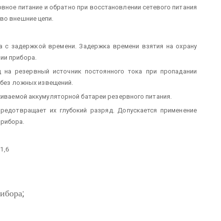
рвное питание и обратно при восстановлении сетевого питания
во внешние цепи.
 с задержкой времени. Задержка времени взятия на охрану
ии прибора.
д на резервный источник постоянного тока при пропадании
, без ложных извещений.
уживаемой аккумуляторной батареи резервного питания.
редотвращает их глубокий разряд. Допускается применение
рибора.
1,6
;
рибора