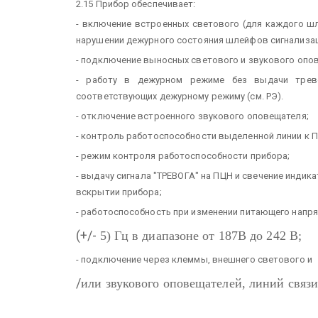
2.15 Прибор обеспечивает:
- включение встроенных светового (для каждого ш
нарушении дежурного состояния шлейфов сигнализац
- подключение выносных светового и звукового опо
- работу в дежурном режиме без выдачи трево
соответствующих дежурному режиму (см. РЭ).
- отключение встроенного звукового оповещателя;
- контроль работоспособности выделенной линии к 
- режим контроля работоспособности прибора;
- выдачу сигнала "ТРЕВОГА" на ПЦН и свечение инди
вскрытии прибора;
- работоспособность при изменении питающего напря
(+/-
5) Гц в диапазоне от 187В до 242 В;
- подключение через клеммы, внешнего светового и
/
или звукового оповещателей, линий связи