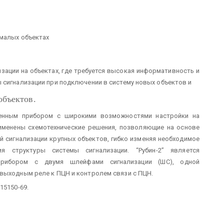
 малых объектах
изации на объектах, где требуется высокая информативность и
 сигнализации при подключении в систему новых объектов и
бъектов.
шенным прибором с широкими возможностями настройки на
именены схемотехнические решения, позволяющие на основе
й сигнализации крупных объектов, гибко изменяя необходимое
я структуры системы сигнализации. “Рубин-2” является
прибором с двумя шлейфами сигнализации (ШС), одной
 выходным реле к ПЦН и контролем связи с ПЦН.
15150-69.