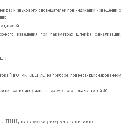
лейфа) и звукового оповещателей при индикации извещений о
ии;
вещателей;
жного извещения при параметрах шлейфа сигнализации,
ПЦН;
катора "ПРОНИКНОВЕНИЕ" на приборе, при несанкционированном
жения сети однофазного переменного тока частотой 50
 с ПЦН, источника резервного питания.