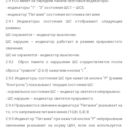
2.9 УОО имеет на передней панели световые индикаторы:
- индикаторы "1" - "3" состояния ШС1 – ШС3;
- индикатор "Питание" состояния источника питания.
2.9.1 Индикаторы состояния ШС отображают следующие
режимы:
ШС охраняется – индикатор выключен;
ШС нарушен – индикатор работает в режиме прерывистого
свечения;
ШС не охраняется - индикатор выключен.
2.9.2 Сброс памяти о нарушении ШС осуществляется после
".
сброса "тревоги" (2.6.4) нажатием кнопки "
ї
2.9.3 Индикаторы состояния ШС при нажатой кнопке "Р" (режим
"Контроль") показывают текущее состояние ШС:
- нормальное состояние ШС – индикатор светится непрерывно;
- ШС нарушен – индикатор светится прерывисто.
2.9.4 Прерывистое свечение индикатора "Питание" указывает на
то, что напряжение питания менее (10,8
±
0,4) В.
2.9.5 Индикатор "Питание" при нажатой кнопке "Р" непрерывным
свечением указывает на норму ЦКН, если она используется.