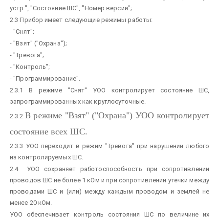
устр.", "Состояние ШС", "Номер версии";
2.3 Прибор имеет следующие режимы работы:
- "Снят";
- "Взят" ("Охрана");
- "Тревога";
- "Контроль";
- "Программирование".
2.3.1 В режиме "Снят" УОО контролирует состояние ШС,
запрограммированных как круглосуточные.
В режиме "Взят" ("Охрана") УОО контролирует
2.3.2
состояние всех ШС.
2.3.3 УОО переходит в режим "Тревога" при нарушении любого
из контролируемых ШС.
2.4 УОО сохраняет работоспособность при сопротивлении
проводов ШС не более 1 кОм и при сопротивлении утечки между
проводами ШС и (или) между каждым проводом и землей не
менее 20 кОм.
УОО обеспечивает контроль состояния ШС по величине их