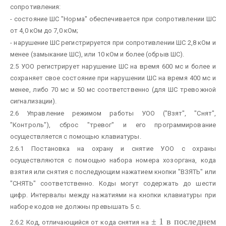
сопротивления:
- состояние ШС "Норма" обеспечивается при сопротивлении ШС
от 4,0 кОм до 7,0 кОм;
- нарушение ШС регистрируется при сопротивлении ШС 2,8 кОм и
менее (замыкание ШС), или 10 кОм и более (обрыв ШС).
2.5 УОО регистрирует нарушение ШС на время 600 мс и более и
сохраняет свое состояние при нарушении ШС на время 400 мс и
менее, либо 70 мс и 50 мс соответственно (для ШС тревожной
сигнализации).
2.6 Управление режимом работы УОО ("Взят", "Снят",
"Контроль"), сброс "тревог" и его программирование
осуществляется с помощью клавиатуры.
2.6.1 Постановка на охрану и снятие УОО с охраны
осуществляются с помощью набора номера хозоргана, кода
взятия или снятия с последующим нажатием кнопки "ВЗЯТЬ" или
"СНЯТЬ" соответственно. Коды могут содержать до шести
цифр. Интервалы между нажатиями на кнопки клавиатуры при
наборе кодов не должны превышать 5 с.
±
1 в последнем
2.6.2 Код, отличающийся от кода снятия на