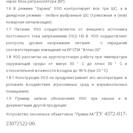
через блок ретранслятора (БР).
1.6 В режиме "Охрана" УОО контролирует все три ШС, а в
дежурном режиме - любые выбранные ШС (тревожная и (или)
пожарная сигнализация).
1.7 Питание УОО осуществляется от внешнего источника
постоянного тока напряжением (10,2-14) В. УОО осуществляет
контроль уровня напряжения питания с передачей
соответствующих извещений на БР СПИ "Атлас-20".
1.8 УОО рассчитан на круглосуточную работу при температуре
окружающей среды от минус 30
°
С до плюс 50
°
С и
относительной влажности воздуха до 90 % (при 25
°
С).
1.8.1 Конструкция УОО не предусматривает его эксплуатацию в
условиях воздействия агрессивных сред и взрывоопасных
помещениях.
1.9 Пример записи обозначения УОО при заказе и в
документации другой продукции:
ТУ 4372-017-
Устройство оконечное объектовое "Прима-3А"
23072522-00.