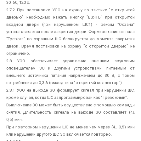
30, 60, 120 с.
2.7.2 При постановке УОО на охрану по тактике "с открытой
дверью" необходимо нажать кнопку "ВЗЯТЬ" при открытой
входной двери (при нарушенном ШС1) - режим "Охрана"
устанавливается после закрытия двери. Формирование сигнала
"Тревога" по охранным ШС блокируется до момента закрытия
двери. Время постановки на охрану "с открытой дверью" не
ограничено.
2.8 УОО обеспечивает управление внешним звуковым
оповещателем ЗО и другими устройствами, питаемым от
внешнего источника питания напряжением до 30 В, с током
потребления до 0,3 А (выход типа "открытый коллектор").
2.8.1 УОО на выходе ЗО формирует сигнал при нарушении ШС,
кроме случая, когда ШС запрограммирован как "Тревожный".
Выключение ЗО может быть осуществлено с помощью команды
снятия. Длительность сигнала на выходе ЗО составляет (4
±
0,5) мин.
При повторном нарушении ШС не менее чем через (4
±
0,5) мин
или нарушении другого ШС ЗО включается повторно.