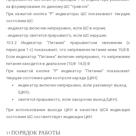
на формирование по данному ШС "тревоги".
При нажатой кнопке "Р" индикаторы ШС показывают текущее
состояние ШС:
- индикатор включен непрерывно, если ШС в норме;
- индикатор светится прерывисто, если ШС нарушен.
10.3.2 Индикатор "Питание" прерывистым свечением (с
периодом 1 с) показывает, что напряжение питания ниже 10,8 В.
Если индикатор "Питание" включен непрерывно, то напряжение
питания находится в диапазоне (10,8- 14,0) В
При нажатой кнопке "Р" индикатор "Питание" показывает
текущее состояние цепи контроля наряда (ЦКН):
индикатор включен непрерывно, если разомкнут выход
(ЦКН);
светится прерывисто, если закорочен выход (ЦКН).
При использовании выхода ЦКН в качестве ШС4 индикация
состояния ШС соответствует индикации ЦКН.
ПОРЯДОК РАБОТЫ
11