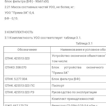
блок фильтра (БФ) - 90х61х30;
2.21 Масса составных частей УОО, не более, кг:
УОО "Прима-3А"-0,4;
БФ - 0,15.
3 КОМПЛЕКТНОСТЬ
3.1 Комплектность УОО соответствует таблице 3.1.
Таблица 3.1
Обозначение
Наименование и условное обо
Устройство оконечное объектовое 
СПНК.425513.023
том числе:
СПНК3.558.070
Блок устройства оконечного 
"Прима-3А"
СПНК 5.277.004
Блок фильтра (БФ)
СПНК.425513.023 ПС
Паспорт
СПНК.425513.023 РЭ
Руководство по эксплуатации
Комплект принадлежностей:
ОЖО.467.173 ТУ
Резистор С2-33Н-0,25-5,6 кОм
±