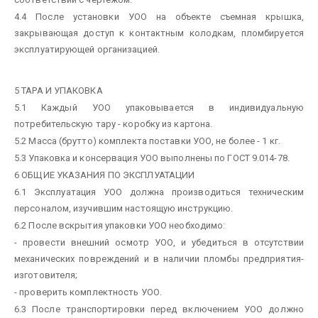
4.4 После установки УОО на объекте съемная крышка,
закрывающая доступ к контактным колодкам, пломбируется
эксплуатирующей организацией.
5 ТАРА И УПАКОВКА
5.1 Каждый УОО упаковывается в индивидуальную
потребительскую тару - коробку из картона.
5.2 Масса (брутто) комплекта поставки УОО, не более - 1 кг.
5.3 Упаковка и консервация УОО выполнены по ГОСТ 9.014-78.
6 ОБЩИЕ УКАЗАНИЯ ПО ЭКСПЛУАТАЦИИ
6.1 Эксплуатация УОО должна производиться техническим
персоналом, изучившим настоящую инструкцию.
6.2 После вскрытия упаковки УОО необходимо:
- провести внешний осмотр УОО, и убедиться в отсутствии
механических повреждений и в наличии пломбы предприятия-
изготовителя;
- проверить комплектность УОО.
6.3 После транспортировки перед включением УОО должно