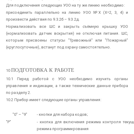
Для подключения следующих УОО на ту же линию необходимо:
присоединить параллельно на линию УОО №Х (Х=2, 3, 4) и
произвести действия по 9.3.2б – 9.3.2д.
Нормализовать все ШС и закрыть съёмную крышку УОО
(нормализовать датчик вскрытия) не отключая питания. ШС,
которым присвоены статусы "Тревожный" или "Пожарный"
(круглосуточные), встанут под охрану самостоятельно.
ПОДГОТОВКА К РАБОТЕ
10
10.1 Перед работой с УОО необходимо изучить органы
управления и индикации, а также технические данные прибора
по разделу 2.
10.2 Прибор имеет следующие органы управления:
"0" – "9"
- кнопки для набора кодов;
"Р"
- кнопка для включения режима контроля текущ
режима программирования