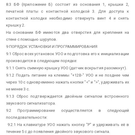
8.3 БФ (приложение Б) состоит из основания 1, крышки 2,
печатной платы с контактной колодкой 3. Для доступа к
контактной колодке необходимо отвернуть винт 4 и снять
крышку 2.
На основании БФ имеются два отверстия для крепления на
стене с помощью шурупов.
9 ПОРЯДОК УСТАНОВКИ И ПРОГРАММИРОВАНИЯ
9.1 Сброс всех установок УОО и подготовка его к инициализации
производится в следующем порядке:
9.1.1 Снять съемную крышку УОО (датчик вскрытия разомкнут).
9.1.2 Подать питание на клеммы "+12В-" УОО и не позднее чем
через 10 с одновременно нажать кнопки "<" и ">", удерживать их
не менее 3 с.
9.1.3 Сброс подтверждается двойным сигналом встроенного
звукового сигнализатора.
9.2 Программирование осуществляется в следующей
последовательности:
9.2.1 На клавиатуре УОО нажать кнопку "Р" и удерживать её в
течение 5 c до появления двойного звукового сигнала.