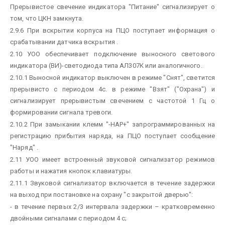
Прерывистое свечение индикатора "Питание" сигнализирует о
том, что ЦКН замкнута.
2.9.6 При вскрытии корпуса на ПЦО поступает информация о
срабатывании датчика вскрытия .
2.10 УОО обеспечивает подключение выносного светового
индикатора (ВИ)-светодиода типа АЛ307К или аналогичного.
2.10.1 Выносной индикатор выключен в режиме "Снят", светится
прерывисто с периодом 4с. в режиме "Взят" ("Охрана") и
сигнализирует прерывистым свечением с частотой 1 Гц о
формировании сигнала тревоги.
2.10.2 При замыкании клемм "-НАР+" запрограммированных на
регистрацию прибытия наряда, на ПЦО поступает сообщение
"Наряд" .
2.11 УОО имеет встроенный звуковой сигнализатор режимов
работы и нажатия кнопок клавиатуры.
2.11.1 Звуковой сигнализатор включается в течение задержки
на выход при постановке на охрану "с закрытой дверью":
- в течение первых 2/3 интервала задержки – кратковременно
двойными сигналами с периодом 4 с;