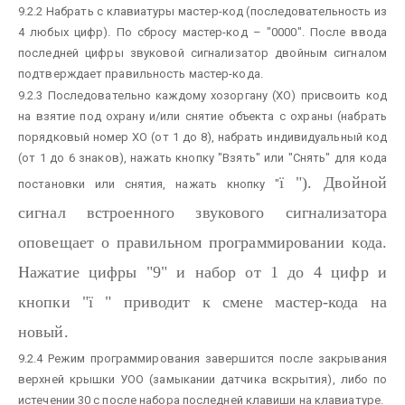
9.2.2 Набрать с клавиатуры мастер-код (последовательность из
4 любых цифр). По сбросу мастер-код – "0000". После ввода
последней цифры звуковой сигнализатор двойным сигналом
подтверждает правильность мастер-кода.
9.2.3 Последовательно каждому хозоргану (ХО) присвоить код
на взятие под охрану и/или снятие объекта с охраны (набрать
порядковый номер ХО (от 1 до 8), набрать индивидуальный код
(от 1 до 6 знаков), нажать кнопку "Взять" или "Снять" для кода
ї
"). Двойной
постановки или снятия, нажать кнопку "
сигнал встроенного звукового сигнализатора
оповещает о правильном программировании кода.
Нажатие цифры "9" и набор от 1 до 4 цифр и
кнопки "
ї
" приводит к смене мастер-кода на
новый.
9.2.4 Режим программирования завершится после закрывания
верхней крышки УОО (замыкании датчика вскрытия), либо по
истечении 30 с после набора последней клавиши на клавиатуре.