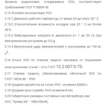
Уровень радиопомех, создаваемых УОО, соответствует
требованиям ГОСТ Р 50009-92.
2.15 Условия эксплуатации УОО
2.15.1 Диапазон рабочих температур от минус 30 до плюс 50
°
С.
2.15.2 Относительная влажность воздуха при 25
°
С не более
90 %.
2.15.3 Вибрационные нагрузки в диапазоне от 1 до 35 Гц при
максимальном ускорении до 0,5 g.
2.15.4 Импульсный удар (механический) с ускорением до 150 м/
2
.
с
2.16 Класс УОО по степени защиты человека от поражения
12.2.007.0-75.
электрическим током – 0 по ГОСТ
2.17 Степень защиты, обеспечиваемая оболочкой УОО по
ГОСТ 14254-96 – IР30.
2.18 Средняя наработка на отказ УОО - не менее 30000 ч.
2.19 Средний срок службы УОО не менее 8 лет.
2.20 Габаритные размеры составных частей прибора, мм:
УОО "Прима-3А" - 180х100х40,