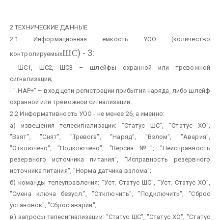
2 ТЕХНИЧЕСКИЕ ДАННЫЕ
2.1 Информационная емкость УОО (количество
) - 3:
ШС
контролируемых
- ШС1, ШС2, ШС3 – шлейфы охранной или тревожной
сигнализации;
- "-НАР+" – вход цепи регистрации прибытия наряда, либо шлейф
охранной или тревожной сигнализации.
2.2 Информативность УОО - не менее 26, а именно:
а) извещения телесигнализации: "Статус ШС", "Статус ХО",
"Взят", "Снят", "Тревога", "Наряд", "Взлом", "Авария",
"Отключено", "Подключено", "Версия №", "Неисправность
резервного источника питания", "Исправность резервного
источника питания", "Норма датчика взлома";
б) команды телеуправления: "Уст. Статус ШС", "Уст. Статус ХО",
"Смена ключа безусл.", "Отключить", "Подключить", "Сброс
установок", "Сброс аварии";
в) запросы телесигнализации: "Статус ШС", "Статус ХО", "Статус