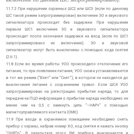
11.7.2 При нарушении охранных ШС2 или ШС3 (если по данному
ШС такой режим запрограммирован) включение ЗО и звукового
сигнализатора происходит без задержки. При нарушении
первым ШС1 включение ЗО и звукового сигнализатора
происходит после окончания задержки на вход (если по ШС1
запрограммировано их включение). ЗО и звуковой
сигнализатор могут быть выключены с помощью кода снятия
(2.6.1).
11.8 Если во время работы УОО происходило отключение его
питания, то при появлении питания, УОО снова устанавливается
в тот же режим ("Взят" или "Снят"), в котором он находился до
выключения питания с сохранением тревог. Если ШС4 УОО
запрограммирован на регистрацию прибытия наряда, то для
передачи на ПЦО информации о прибытии наряда необходимо не
менее чем на 0,5 с замкнуть цепь "–НАР+" с помощью
магнитоуправляемого контакта (СМК).
11.9 При входе в охраняемое помещение необходимо снять
прибор с охраны, набрав номер ХО, код снятия и нажать кнопку
"СНЯТЬ". В результате этого ВИ прибора выключается и