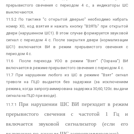
прерывистого свечения с периодом 4 с., а индикаторы ШС
выключаются.
11.5.2 По тактике "с открытой дверью" необходимо набрать
номер ХО, код взятия и нажать кнопку "ВЗЯТЬ" при открытой
двери (нарушенном ШС1). В этом случае формируется звуковой
сигнал с периодом 4 с. После закрытия двери (нормализации
ШС1) включается ВИ в режим прерывистого свечения с
периодом 4 с.
11.6 После перехода УОО в режим "Взят" ("Охрана") ВИ
включается в режиме прерывистого свечения с периодом 4 c.
11.7 При нарушении любого из ШС в режиме "Взят" сигнал
тревоги на ПЦО выдается без задержки (за исключением
режима, когда запрограммирована задержка 30,60,120c. выдачи
сигнала на ПЦО при входе).
При нарушении ШС ВИ переходит в режим
11.7.1
прерывистого свечения с частотой 1 Гц и
включается звуковой сигнализатор (если его
включение по данным ШС запрограммировано).