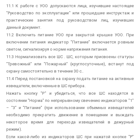
11.1 К работе с УОО допускаются лица, изучившие настоящее
"Руководство по эксплуатации" или прошедшие инструктаж и
практические занятия под руководством лиц, изучивших
данный документ.
11.2 Включить питание УОО при закрытой крышке УОО. При
включении питания индикатор "Питание" включается ровным
светом, сигнализируя о норме напряжения питания.
11.3 Нормализовать все ШС . ШС, которым присвоены статусы
"Тревожный" или "Пожарный" (круглосуточные), встанут под
охрану самостоятельно в течение 30 с..
11.4 Перед постановкой на охрану подать питание на активные
извещатели, включенные в ШС прибора.
Нажать кнопку "Р" и убедиться, что все ШС находятся в
состоянии "Норма" по непрерывному свечению индикаторов "1"
– "3" и "Питание" (при использовании объемных извещателей
необходимо прекратить движение в помещении и выждать
некоторое время для перехода извещателей в дежурный
режим).
Если какой-либо из индикаторов ШС при нажатой кнопке "Р"