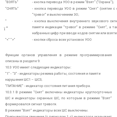
"ВЗЯТЬ"
- кнопка перевода УОО в режим "Взят" ("Охрана");
"СНЯТЬ"
- кнопка перевода УОО в режим "Снят" (снятие с
"тревог" и выключением ЗО;
"
- кнопка выключения внутреннего звукового сиг
памяти индикации "тревог" в режиме "Снят", а т
"
ї
набранных цифр при вводе кодов снятии или взяти
"<" ">"
- кнопки сброса всех установок УОО
Функции органов управления в режиме программирования
описаны в разделе 9.
10.3 УОО имеет следующие индикаторы:
"1" - "3" - индикаторы режима работы, состояния и памяти
нарушения ШС1 – ШС3;
"ПИТАНИЕ" - индикатор состояния питания прибора.
10.3.1 В режиме "Снят" включены индикаторы круглосуточных
ШС и индикаторы охранных ШС, по которым в режиме "Взят"
формировался сигнал тревоги.
В режиме "Взят" индикаторы всех ШС выключены.
Прерывистое свечение (с периодом 1 с) индикатора указывает