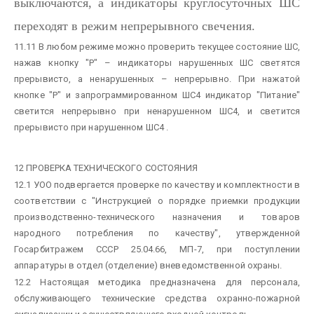
выключаются, а индикаторы круглосуточных ШС
переходят в режим непрерывного свечения.
11.11 В любом режиме можно проверить текущее состояние ШС,
нажав кнопку "Р" – индикаторы нарушенных ШС светятся
прерывисто, а ненарушенных – непрерывно. При нажатой
кнопке "Р" и запрограммированном ШС4 индикатор "Питание"
светится непрерывно при ненарушенном ШС4, и светится
прерывисто при нарушенном ШС4 .
12 ПРОВЕРКА ТЕХНИЧЕСКОГО СОСТОЯНИЯ
12.1 УОО подвергается проверке по качеству и комплектности в
соответствии с "Инструкцией о порядке приемки продукции
производственно-технического назначения и товаров
народного потребления по качеству", утвержденной
Госарбитражем СССР 25.04.66, МП-7, при поступлении
аппаратуры в отдел (отделение) вневедомственной охраны.
12.2 Настоящая методика предназначена для персонала,
обслуживающего технические средства охранно-пожарной