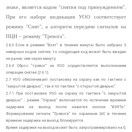
знаке, является кодом "снятия под принуждением".
При его наборе индикация УОО соответствует
режиму "Снят", а алгоритм передачи сигналов на
ПЦН – режиму "Тревога".
2.6.3 Если в режиме "Взят" в течение минуты было набрано 5
неверных кодов снятия, то следующий код может быть введен
не ранее, чем через минуту.
2.6.4 Сброс "тревог" на УОО осуществляется выполнением
операции снятия (2.6.1).
2.7 УОО обеспечивает постановку на охрану как по тактике с
"закрытой дверью", так и по тактике "с открытой дверью".
2.7.1 При постановке УОО на охрану по тактике "с закрытой
дверью" - режим "Охрана" включается по истечении времени
задержки на выход после нажатия кнопки "ВЗЯТЬ".
Формирование сигнала "Тревога" по охранным ШС в течение
времени задержки на выход блокируется.
Время задержки на выход может быть запрограммировано на 0,