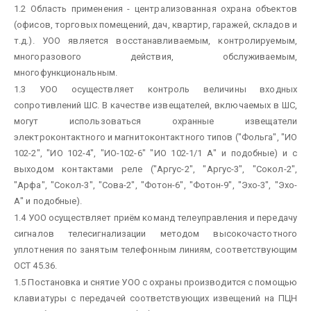
1.2 Область применения - централизованная охрана объектов
(офисов, торговых помещений, дач, квартир, гаражей, складов и
т.д.). УОО является восстанавливаемым, контролируемым,
многоразового действия, обслуживаемым,
многофункциональным.
1.3 УОО осуществляет контроль величины входных
сопротивлений ШС. В качестве извещателей, включаемых в ШС,
могут использоваться охранные извещатели
электроконтактного и магнитоконтактного типов ("Фольга", "ИО
102-2", "ИО 102-4", "ИО-102-6" "ИО 102-1/1 А" и подобные) и с
выходом контактами реле ("Аргус-2", "Аргус-3", "Сокол-2",
"Арфа", "Сокол-3", "Сова-2", "Фотон-6", "Фотон-9", "Эхо-3", "Эхо-
А" и подобные).
1.4 УОО осуществляет приём команд телеуправления и передачу
сигналов телесигнализации методом высокочастотного
уплотнения по занятым телефонным линиям, соответствующим
ОСТ 45.36.
1.5 Постановка и снятие УОО с охраны производится с помощью
клавиатуры с передачей соответствующих извещений на ПЦН