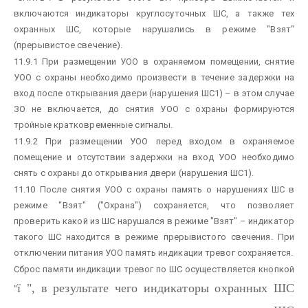
включаются индикаторы круглосуточных ШС, а также тех
охранных ШС, которые нарушались в режиме "Взят"
(прерывистое свечение).
11.9.1 При размещении УОО в охраняемом помещении, снятие
УОО с охраны необходимо произвести в течение задержки на
вход после открывания двери (нарушения ШС1) – в этом случае
ЗО не включается, до снятия УОО с охраны формируются
тройные кратковременные сигналы.
11.9.2 При размещении УОО перед входом в охраняемое
помещение и отсутствии задержки на вход УОО необходимо
снять с охраны до открывания двери (нарушения ШС1).
11.10 После снятия УОО с охраны память о нарушениях ШС в
режиме "Взят" ("Охрана") сохраняется, что позволяет
проверить какой из ШС нарушался в режиме "Взят" – индикатор
такого ШС находится в режиме прерывистого свечения. При
отключении питания УОО память индикации тревог сохраняется.
Сброс памяти индикации тревог по ШС осуществляется кнопкой
ї
", в результате чего индикаторы охранных ШС
"