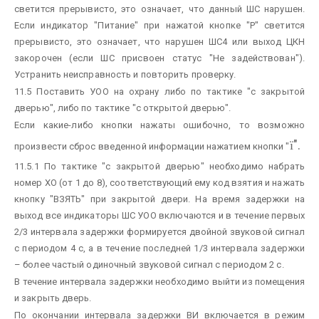
светится прерывисто, это означает, что данный ШС нарушен.
Если индикатор "Питание" при нажатой кнопке "Р" светится
прерывисто, это означает, что нарушен ШС4 или выход ЦКН
закорочен (если ШС присвоен статус "Не задействован").
Устранить неисправность и повторить проверку.
11.5 Поставить УОО на охрану либо по тактике "с закрытой
дверью", либо по тактике "с открытой дверью".
Если какие-либо кнопки нажаты ошибочно, то возможно
".
ї
произвести сброс введенной информации нажатием кнопки "
11.5.1 По тактике "с закрытой дверью" необходимо набрать
номер ХО (от 1 до 8), соответствующий ему код взятия и нажать
кнопку "ВЗЯТЬ" при закрытой двери. На время задержки на
выход все индикаторы ШС УОО включаются и в течение первых
2/3 интервала задержки формируется двойной звуковой сигнал
с периодом 4 с, а в течение последней 1/3 интервала задержки
– более частый одиночный звуковой сигнал с периодом 2 с.
В течение интервала задержки необходимо выйти из помещения
и закрыть дверь.
По окончании интервала задержки ВИ включается в режим