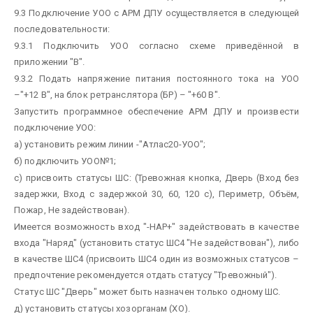
9.3 Подключение УОО с АРМ ДПУ осуществляется в следующей
последовательности:
9.3.1 Подключить УОО согласно схеме приведённой в
приложении "В".
9.3.2 Подать напряжение питания постоянного тока на УОО
–"+12 В", на блок ретранслятора (БР) – "+60 В".
Запустить программное обеспечение АРМ ДПУ и произвести
подключение УОО:
а) установить режим линии -"Атлас20-УОО";
б) подключить УОО№1;
с) присвоить статусы ШС: (Тревожная кнопка, Дверь (Вход без
задержки, Вход с задержкой 30, 60, 120 с), Периметр, Объём,
Пожар, Не задействован).
Имеется возможность вход "-НАР+" задействовать в качестве
входа "Наряд" (установить статус ШС4 "Не задействован"), либо
в качестве ШС4 (присвоить ШС4 один из возможных статусов –
предпочтение рекомендуется отдать статусу "Тревожный").
Статус ШС "Дверь" может быть назначен только одному ШС.
д) установить статусы хозорганам (ХО).