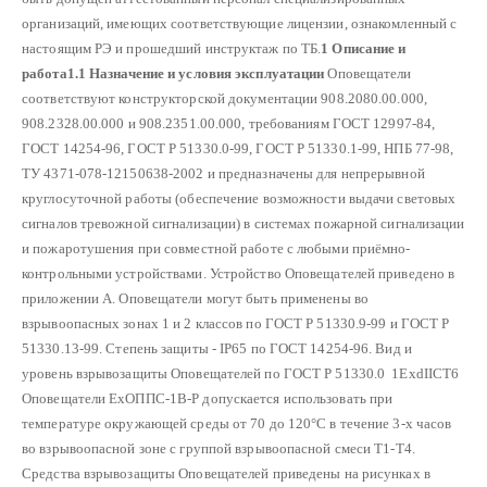
организаций, имеющих соответствующие лицензии, ознакомленный с
настоящим РЭ и прошедший инструктаж по ТБ.
1 Описание и
работа
1.1 Назначение и условия эксплуатации
Оповещатели
соответствуют конструкторской документации 908.2080.00.000,
908.2328.00.000 и 908.2351.00.000, требованиям ГОСТ 12997-84,
ГОСТ 14254-96, ГОСТ Р 51330.0-99, ГОСТ Р 51330.1-99, НПБ 77-98,
ТУ 4371-078-12150638-2002 и предназначены для непрерывной
круглосуточной работы (обеспечение возможности выдачи световых
сигналов тревожной сигнализации) в системах пожарной сигнализации
и пожаротушения при совместной работе с любыми приёмно-
контрольными устройствами. Устройство Оповещателей приведено в
приложении А.
Оповещатели могут быть применены во
взрывоопасных зонах 1 и 2 классов по ГОСТ Р 51330.9-99 и ГОСТ Р
51330.13-99.
Степень защиты - IР65 по ГОСТ 14254-96.
Вид и
уровень взрывозащиты Оповещателей по ГОСТ Р 51330.0 1ЕхdІІСТ6
Оповещатели ЕхОППС-1В-Р допускается использовать при
температуре окружающей среды от 70 до 120°С в течение 3-х часов
во взрывоопасной зоне с группой взрывоопасной смеси Т1-Т4.
Средства взрывозащиты Оповещателей приведены на рисунках в