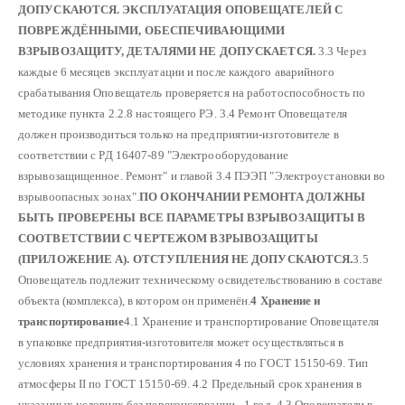
ДОПУСКАЮТСЯ.
ЭКСПЛУАТАЦИЯ ОПОВЕЩАТЕЛЕЙ С
ПОВРЕЖДЁННЫМИ, ОБЕСПЕЧИВАЮЩИМИ
ВЗРЫВОЗАЩИТУ, ДЕТАЛЯМИ НЕ ДОПУСКАЕТСЯ.
3.3 Через
каждые 6 месяцев эксплуатации и после каждого аварийного
срабатывания Оповещатель проверяется на работоспособность по
методике пункта 2.2.8 настоящего РЭ.
3.4 Ремонт Оповещателя
должен производиться только на предприятии-изготовителе в
соответствии с РД 16407-89 "Электрооборудование
взрывозащищенное. Ремонт" и главой 3.4 ПЭЭП "Электроустановки во
взрывоопасных зонах".
ПО ОКОНЧАНИИ РЕМОНТА ДОЛЖНЫ
БЫТЬ ПРОВЕРЕНЫ ВСЕ ПАРАМЕТРЫ ВЗРЫВОЗАЩИТЫ В
СООТВЕТСТВИИ С ЧЕРТЕЖОМ ВЗРЫВОЗАЩИТЫ
(ПРИЛОЖЕНИЕ А). ОТСТУПЛЕНИЯ НЕ ДОПУСКАЮТСЯ.
3.5
Оповещатель подлежит техническому освидетельствованию в составе
объекта (комплекса), в котором он применён.
4 Хранение и
транспортирование
4.1 Хранение и транспортирование Оповещателя
в упаковке предприятия-изготовителя может осуществляться в
условиях хранения и транспортирования 4 по ГОСТ 15150-69. Тип
атмосферы II по ГОСТ 15150-69.
4.2 Предельный срок хранения в
указанных условиях без переконсервации - 1 год.
4.3 Оповещатели в