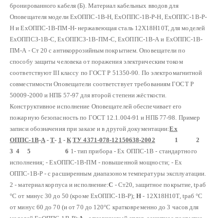
бронированного кабеля (Б).
Материал кабельных вводов для
Оповещателя модели ЕхОППС-1В-Н,
ЕхОППС-1В-Р-Н, ЕхОППС-1В-Р-
Н и ЕхОППС-1В-ПМ-Н- нержавеющая сталь 12Х18Н10Т, для моделей
ЕхОППСЗ-1В-С, ЕхОППСЗ-1В-ПМ-С, ЕхОППС-1В-А и ЕхОППС-1В-
ПМ-А - Ст 20 с антикоррозийным покрытием.
Оповещатели по
способу защиты человека от поражения электрическим током
соответствуют III классу по ГОСТ Р 51350-90.
По электромагнитной
совместимости Оповещатели соответствует требованиям ГОСТ Р
50009-2000 и НПБ 57-97 для второй степени жёсткости.
Конструктивное исполнение Оповещателей обеспечивает его
пожарную безопасность по ГОСТ 12.1.004-91 и НПБ 77-98.
Пример
записи обозначения при заказе и в другой документации:
Ех
ОППС-1В
-
А
-
Т
-
1
-
К
ТУ 4371-078-12150638-2002
1 2
3 4 5 6
1- тип прибора
- Ех ОППС-1В - стандартного
исполнения;
- ЕхОППС-1В-ПМ - повышенной мощности;
- Ех
ОППС-1В-Р - с расширенным диапазоном температуры эксплуатации.
2 - материал корпуса и исполнение:
С
- Ст20, защитное покрытие, tраб
°С от минус 30 до 50 (кроме ЕхОППС-1В-Р);
Н
- 12Х18Н10Т, tраб °С
от минус 60 до 70 (и от 70 до 120°С кратковременно до 3 часов для