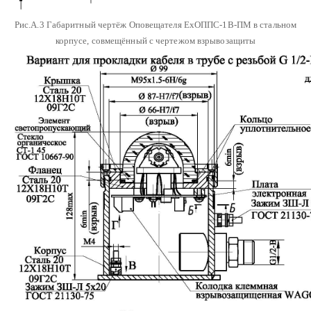
Рис.А.3 Габаритный чертёж Оповещателя ЕхОППС-1В-ПМ в стальном
корпусе, совмещённый с чертежом взрывозащиты