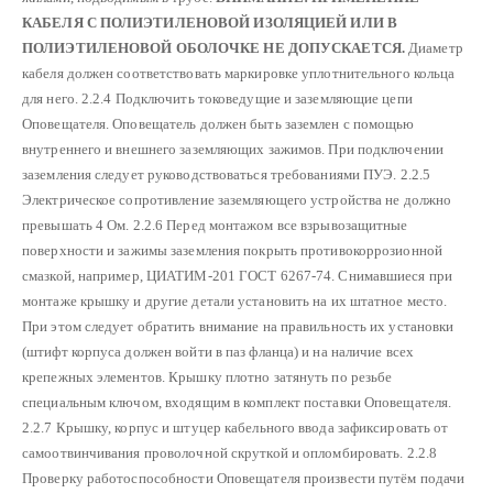
КАБЕЛЯ С ПОЛИЭТИЛЕНОВОЙ ИЗОЛЯЦИЕЙ ИЛИ В
ПОЛИЭТИЛЕНОВОЙ
ОБОЛОЧКЕ НЕ ДОПУСКАЕТСЯ.
Диаметр
кабеля должен соответствовать маркировке уплотнительного кольца
для него.
2.2.4 Подключить токоведущие и заземляющие цепи
Оповещателя. Оповещатель должен быть заземлен с помощью
внутреннего и внешнего заземляющих зажимов. При подключении
заземления следует руководствоваться требованиями ПУЭ.
2.2.5
Электрическое сопротивление заземляющего устройства не должно
превышать 4 Ом.
2.2.6 Перед монтажом все взрывозащитные
поверхности и зажимы заземления покрыть противокоррозионной
смазкой, например, ЦИАТИМ-201 ГОСТ 6267-74. Снимавшиеся при
монтаже крышку и другие детали установить на их штатное место.
При этом следует обратить внимание на правильность их установки
(штифт корпуса должен войти в паз фланца) и на наличие всех
крепежных элементов. Крышку плотно затянуть по резьбе
специальным ключом, входящим в комплект поставки Оповещателя.
2.2.7 Крышку, корпус и штуцер кабельного ввода зафиксировать от
самоотвинчивания проволочной скруткой и опломбировать.
2.2.8
Проверку работоспособности Оповещателя произвести путём подачи