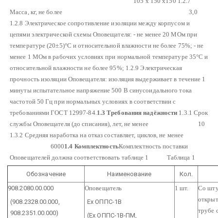
105 х 150 х150
1.2.7
Масса, кг, не более 3,0
1.2.8 Электрическое сопротивление изоляции между корпусом и
цепями электрической схемы Оповещателя:
- не менее 20 МОм при
температуре (20±5)°С и относительной влажности не более 75%;
- не
менее 1 МОм в рабочих условиях при нормальной температуре 35°С и
относительной влажности не более 95%;
1.2.9 Электрическая
прочность изоляции Оповещателя: изоляция выдерживает в течение 1
минуты испытательное напряжение 500 В синусоидального тока
частотой 50 Гц при нормальных условиях в соответствии с
требованиями ГОСТ 12997-84.
1.3 Требования надёжности
1.3.1 Срок
службы Оповещателя (до списания), лет, не менее 10
1.3.2 Средняя наработка на отказ составляет, циклов, не менее
6000
1.4 Комплектность
Комплектность поставки
Оповещателей должна соответствовать таблице 1
Таблица 1
Обозначение
Наименование
Кол.
908.2080.00.000
Оповещатель
1 шт.
Со шту
открыт
(908.2328.00.000,
Ех ОППС-1В
трубе 
908.2351.00.000)
(Ех ОППС-1В-ПМ,