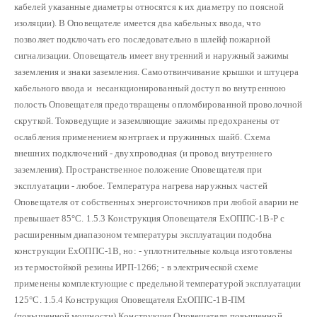
кабелей указанные диаметры относятся к их диаметру по поясной
изоляции). В Оповещателе имеется два кабельных ввода, что
позволяет подключать его последовательно в шлейф пожарной
сигнализации. Оповещатель имеет внутренний и наружный зажимы
заземления и знаки заземления. Самоотвинчивание крышки и штуцера
кабельного ввода и несанкционированный доступ во внутреннюю
полость Оповещателя предотвращены опломбированной проволочной
скруткой.
Токоведущие и заземляющие зажимы предохранены от
ослабления применением контргаек и пружинных шайб.
Схема
внешних подключений - двухпроводная (и провод внутреннего
заземления).
Пространственное положение Оповещателя при
эксплуатации - любое.
Температура нагрева наружных частей
Оповещателя от собственных энергоисточников при любой аварии не
превышает 85°С.
1.5.3 Конструкция Оповещателя ЕхОППС-1В-Р с
расширенным диапазоном температуры эксплуатации подобна
конструкции ЕхОППС-1В, но:
- уплотнительные кольца изготовлены
из термостойкой резины ИРП-1266;
- в электрической схеме
применены комплектующие с предельной температурой эксплуатации
125°С.
1.5.4 Конструкция Оповещателя ЕхОППС-1В-ПМ
(повышенной мощности)
Конструкция Оповещателя повышенной