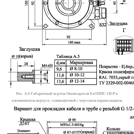
Рис. А.6 Габаритный чертёж Оповещателя ЕхОППС-1В-Р в
алюминиевом корпусе, совмещённый с чертежом взрывозащиты