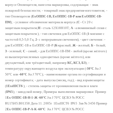
корпусе Оповещателя, нанесена маркировка, содержащая:
- знак
пожарной безопасности;
- товарный знак предприятия-изготовителя;
-
тип Оповещателя (
ЕхОППС-1В, ЕхОППС-1В-Р или ЕхОППС-1В-
ПМ
);
- условное обозначение материала корпуса (
С
- Ст 20 с
защитным покрытием;
Н
- сталь 12Х18Н10Т;
А
- алюминиевый сплав с
защитным покрытием );
- тип свечения для ЕхОППС-1В (
1
-мигание с
частотой 0,5-5,0 Гц;
2
- с непрерывным свечением);
- цвет свечения:
-
для ЕхОППС-1В и ЕхОППС-1В-Р (
К
-красный;
Ж
- желтый;
Б
- белый;
З
- зеленый;
С
- синий;
- для ЕхОППС-1В-ПМ - любой (кроме жёлтого)
из вышеперечисленных одноцветных (кроме жёлтого), или
двухцветный, или трёхцветный; например
КС, КСЗ, БЗ
);
-
температуру окружающего воздуха при эксплуатации (
-30°С
Ј
ta
Ј
50°С или
-60°С
Ј
ta
Ј
70°С);
- наименование органа по сертификации и
номер сертификата;
- дата выпуска (месяц, год);
- вид взрывозащиты
(
1ExdIIСТ6
);
- степень защиты от проникновения пыли и влаги
(
IP65
);
- заводской номер;
Примеры выполнения маркировки:
Пример
1
Ех ОППС-1В-Н-1-Ж -60°С
Ј
ta
Ј
70°С ЦСВЭ № РОСС
RU.ГБ05.В01358
Дата 11. 2005г 1ExdIIСТ6 IP65 Зав № 3456
Пример
2
Ех ОППС-1В-Р-А-К -60°С
Ј
ta
Ј
70°С ЦСВЭ № РОСС