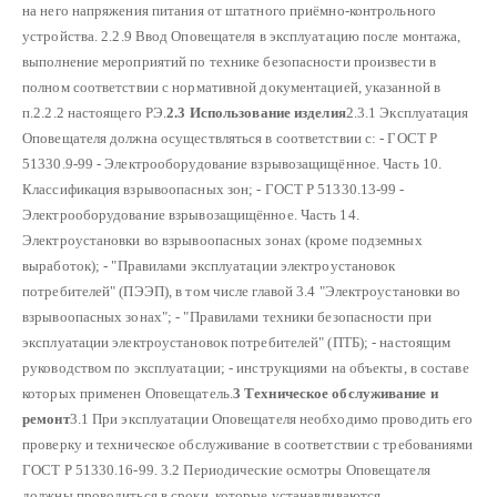
на него напряжения питания от штатного приёмно-контрольного
устройства.
2.2.9 Ввод Оповещателя в эксплуатацию после монтажа,
выполнение мероприятий по технике безопасности произвести в
полном соответствии с нормативной документацией, указанной в
п.2.2.2 настоящего РЭ.
2.3 Использование изделия
2.3.1 Эксплуатация
Оповещателя должна осуществляться в соответствии с:
- ГОСТ Р
51330.9-99 - Электрооборудование взрывозащищённое. Часть 10.
Классификация взрывоопасных зон;
- ГОСТ Р 51330.13-99 -
Электрооборудование взрывозащищённое. Часть 14.
Электроустановки во взрывоопасных зонах (кроме подземных
выработок);
- "Правилами эксплуатации электроустановок
потребителей" (ПЭЭП), в том числе главой 3.4 "Электроустановки во
взрывоопасных зонах";
- "Правилами техники безопасности при
эксплуатации электроустановок потребителей" (ПТБ);
- настоящим
руководством по эксплуатации;
- инструкциями на объекты, в составе
которых применен Оповещатель.
3 Техническое обслуживание и
ремонт
3.1 При эксплуатации Оповещателя необходимо проводить его
проверку и техническое обслуживание в соответствии с требованиями
ГОСТ Р 51330.16-99.
3.2 Периодические осмотры Оповещателя
должны проводиться в сроки, которые устанавливаются