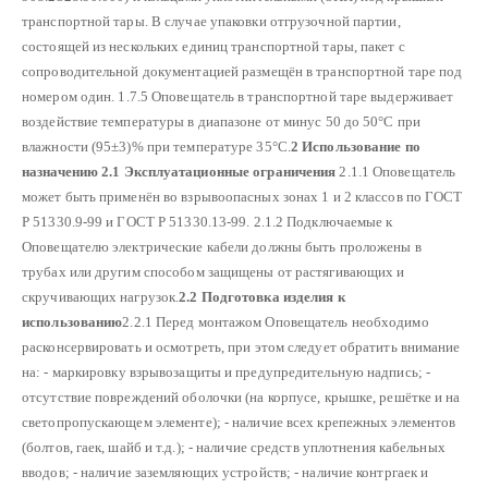
транспортной тары. В случае упаковки отгрузочной партии,
состоящей из нескольких единиц транспортной тары, пакет с
сопроводительной документацией размещён в транспортной таре под
номером один.
1.7.5 Оповещатель в транспортной таре выдерживает
воздействие температуры в диапазоне от минус 50 до 50°С при
влажности (95±3)% при температуре 35°С.
2 Использование по
назначению
2.1 Эксплуатационные ограничения
2.1.1 Оповещатель
может быть применён во взрывоопасных зонах 1 и 2 классов по ГОСТ
Р 51330.9-99 и ГОСТ Р 51330.13-99.
2.1.2 Подключаемые к
Оповещателю электрические кабели должны быть проложены в
трубах или другим способом защищены от растягивающих и
скручивающих нагрузок.
2.2 Подготовка изделия к
использованию
2.2.1 Перед монтажом Оповещатель необходимо
расконсервировать и осмотреть, при этом следует обратить внимание
на:
- маркировку взрывозащиты и предупредительную надпись;
-
отсутствие повреждений оболочки (на корпусе, крышке, решётке и на
светопропускающем элементе);
- наличие всех крепежных элементов
(болтов, гаек, шайб и т.д.);
- наличие средств уплотнения кабельных
вводов;
- наличие заземляющих устройств;
- наличие контргаек и