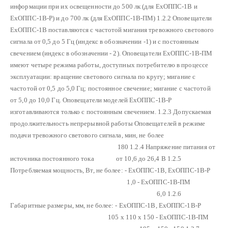
информации при их освещенности до 500 лк (для ЕхОППС-1В и
ЕхОППС-1В-Р) и до 700 лк (для ЕхОППС-1В-ПМ)
1.2.2 Оповещатели
ЕхОППС-1В поставляются с частотой мигания тревожного светового
сигнала от 0,5 до 5 Гц (индекс в обозначении -1) и с постоянным
свечением (индекс в обозначении - 2).
Оповещатели ЕхОППС-1В-ПМ
имеют четыре режима работы, доступных потребителю в процессе
эксплуатации: вращение светового сигнала по кругу; мигание с
частотой от 0,5 до 5,0 Гц; постоянное свечение; мигание с частотой
от 5,0 до 10,0 Гц.
Оповещатели моделей ЕхОППС-1В-Р
изготавливаются только с постоянным свечением.
1.2.3 Допускаемая
продолжительность непрерывной работы Оповещателей в режиме
подачи тревожного светового сигнала, мин, не более
180
1.2.4 Напряжение питания от
источника постоянного тока от 10,6 до 26,4 В
1.2.5
Потребляемая мощность, Вт, не более:
- ЕхОППС-1В, ЕхОППС-1В-Р
1,0
- ЕхОППС-1В-ПМ
6,0
1.2.6
Габаритные размеры, мм, не более:
- ЕхОППС-1В, ЕхОППС-1В-Р
105 х 110 х 150
- ЕхОППС-1В-ПМ