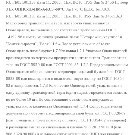
RU.ГБ05.В01358
Дата 11. 2005г 1ExdIIСТ6 IP65 Зав № 3456
Пример
3
Ех ОППС-1В-ПМ-А-КСЗ -60°С
Ј
ta
Ј
70°С ЦСВЭ № РОСС
RU.ГБ05.В01358
Дата 11. 2005г 1ExdIIСТ6 IP65 Зав. № 3457
1.6.3
Маркировка транспортной тары, в которую упаковываются
Оповещатели, выполнена в соответствии с требованиями ГОСТ
14192-96 и иметь манипуляционные знаки "Осторожно, хрупкое" и
"Боится сырости", "Верх".
1.6.4 После установки на объекте
Оповещатель пломбируют.
1.7 Упаковка
1.7.1 Упаковка Оповещателей
производится по чертежам предприятия-изготовителя. Транспортная
тара по ГОСТ 5959-80 или ГОСТ 2991-85.
1.7.2 Перед упаковыванием
Оповещатели оборачиваются водонепроницаемой бумагой по ГОСТ
8828-89 или помещаются в полиэтиленовую пленку по ГОСТ 10354-
82 и завариваются.
1.7.3 Количество Оповещателей, упакованных в
одну единицу транспортной тары (один ящик), определяется заказом,
но не более 10 шт. По согласованию с заказчиком допускается
упаковка иного количества Оповещателей.
1.7.4 Сопроводительная
документация обернута водонепроницаемой бумагой ГОСТ 8828-89
(или помещена в полиэтиленовую пленку ГОСТ 10354-82 и заварена)
и размещена вместе со специальным ключом 908.2013.90.000 (или
908.2328.90.000) и кольцами уплотнительными (ЗИП) под крышкой