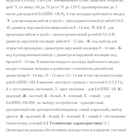
моделей ЕхОППС-1В-Р);
А
- алюминиевый сплав, защитное покрытие,
tраб °С от минус 60 до 70 (и от 70 до 120°С кратковременно до 3
часов для моделей ЕхОППС-1В-Р);
3-тип штуцера (кабельного ввода):
-
Т
- для прокладки кабеля в трубе с присоединительной резьбой G3/4
-В, диаметр наружной изоляции кабеля
8 - 14 мм;
-
Т- G1/2
- для
прокладки кабеля в трубе с присоединительной резьбой G1/2-В,
диаметр наружной изоляции кабеля 8 - 12 мм;
-
К
- под кабель для
открытой прокладки с диаметром наружной изоляции
8 - 14 мм;
-
Б
-
под бронированный кабель с диаметром наружной изоляции под
броней 8 - 14 мм;
В комплект каждого штуцера (кабельного ввода)
входят стальная заглушка и резиновые уплотнения для кабелей
диаметрами 8 - 10 мм, 10 - 12 мм и 12 - 14 мм
4-тип свечения (только
для ЕхОППС-1В):
1
-мигание светового сигнала с частотой 0,5-5,0 Гц;
2
- с постоянным свечением;
5 - цвет свечения:
- для ЕхОППС-1В:
К
-
красный;
Ж
- желтый;
Б
- белый;
З
- зеленый;
С
- синий;
- для
ЕхОППС-1В-ПМ: по выбору потребителя - одноцветный,
двухцветный или трёхцветный (например, синий и красный); выбор
цветов -
К
- красный;
Б
- белый;
З
- зеленый;
С
- синий
6 - обозначение
технических условий.
1.2 Технические характеристики
1.2.1
Оповещатели должны обеспечивать контрастное восприятие световой