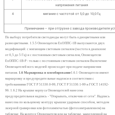
напряжения питания
4
мигание с частотой от 5,0 до 10,0 Гц
Примечание – при отгрузке с завода производителя у
По выбору потребителя светодиоды могут быть одноцветными или
разноцветными.
1.5.5 Оповещатели ЕхОППС-1В выпускаются двух
модификаций: с мигающим световым сигналом (частота в диапазоне
от 0,5 до 5 Гц) и с постоянным световым сигналом, Оповещатели
ЕхОППС-1В-Р - только с постоянным световым сигналом
Включение
Оповещателей всех моделей происходит при подаче напряжения
питания.
1.6 Маркировка и пломбирование
1.6.1 Оповещатели имеют
маркировку и предупредительные надписи в соответствии с
требованиями ГОСТ Р 51330.0-99, ГОСТ Р 51330.1-99 и ГОСТ 14192-
96.
1.6.2 На крышке корпуса Оповещателей нанесена
предупредительная надпись - "Открывать, отключив от сети". Надпись
нанесена по кольцевому контуру крышки ударным способом, методом
лазерной гравировки или фотохимпечатью (фотохимтравлением) на
табличке.
На корпусе Оповещателя или на табличке, закрепленной на