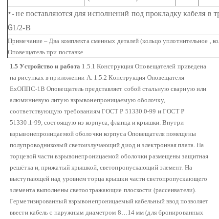
не поставляются для исполнений под прокладку кабеля в т
* -
G
1/2-В
Примечание – Два комплекта сменных деталей (кольцо уплотнительное , к
Оповещатель при поставке
1.5 Устройство и работа
1.5.1 Конструкция Оповещателей приведена
на рисунках в приложении А.
1.5.2 Конструкция Оповещателя
ЕхОППС-1В
Оповещатель представляет собой стальную сварную или
алюминиевую литую взрывонепроницаемую оболочку,
соответствующую требованиям ГОСТ Р 51330.0-99 и ГОСТ Р
51330.1-99, состоящую из корпуса, фланца и крышки. Внутри
взрывонепроницаемой оболочки корпуса Оповещателя помещены
полупроводниковый светоизлучающий диод и электронная плата. На
торцевой части взрывонепроницаемой оболочки размещены защитная
решётка и, прижатый крышкой, светопропускающий элемент. На
выступающей над уровнем торца крышки части светопропускающего
элемента выполнены светоотражающие плоскости (рассеиватели).
Герметизированный взрывонепроницаемый кабельный ввод позволяет
ввести кабель с наружным диаметром 8…14 мм (для бронированных