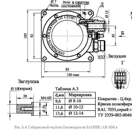
Рис.А.4 Габаритный чертёж Оповещателя ЕхОППС-1В-ПМ в