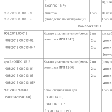
В), ил
ЕхОППС-1В-Р)
908.2080.00.000 ЭТ
Этикетка
1 экз.
На каж
908.2080.00.000 РЭ
Руководство по эксплуатации
1 экз.
Комплект ЗИП
908.2013.00.013
Кольцо уплотнительное (смесь
2 шт
для ка
резиновая ИРП 1347)
908.2013.00.013-02
2 шт
для к
908.2013.00.013-04*
2 шт
для к
(нену
для ЕхОППС-1В-Р
Кольцо уплотнительное (смесь
2 шт
(ненуж
резиновая ИРП 1266)
908.2013.00.013-01
2 шт
для к
908.2013.00.013-03
2 шт
для к
908.2013.00.013-05*
для к
908.2013.90.000
Ключ специальный для
1 экз.
(908.2328.90.000)
Ех ОППС-1В,
ЕхОППС-1В-Р
(Ех ОППС-1В-ПМ)