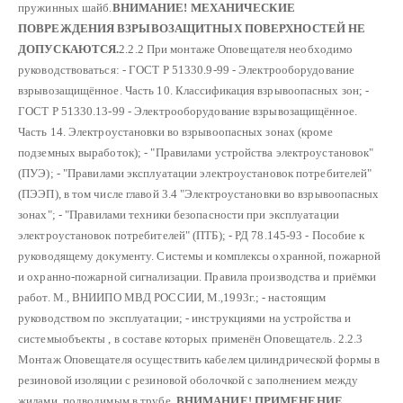
пружинных шайб.
ВНИМАНИЕ! МЕХАНИЧЕСКИЕ
ПОВРЕЖДЕНИЯ ВЗРЫВОЗАЩИТНЫХ ПОВЕРХНОСТЕЙ НЕ
ДОПУСКАЮТСЯ.
2.2.2 При монтаже Оповещателя необходимо
руководствоваться:
- ГОСТ Р 51330.9-99 - Электрооборудование
взрывозащищённое. Часть 10. Классификация взрывоопасных зон;
-
ГОСТ Р 51330.13-99 - Электрооборудование взрывозащищённое.
Часть 14. Электроустановки во взрывоопасных зонах (кроме
подземных выработок);
- "Правилами устройства электроустановок"
(ПУЭ);
- "Правилами эксплуатации электроустановок потребителей"
(ПЭЭП), в том числе главой 3.4 "Электроустановки во взрывоопасных
зонах";
- "Правилами техники безопасности при эксплуатации
электроустановок потребителей" (ПТБ);
- РД 78.145-93 - Пособие к
руководящему документу. Системы и комплексы охранной, пожарной
и охранно-пожарной сигнализации. Правила производства и приёмки
работ. М., ВНИИПО МВД РОССИИ, М.,1993г.;
- настоящим
руководством по эксплуатации;
- инструкциями на устройства и
системыобъекты , в составе которых применён Оповещатель.
2.2.3
Монтаж Оповещателя осуществить кабелем цилиндрической формы в
резиновой изоляции с резиновой оболочкой с заполнением между
жилами, подводимым в трубе.
ВНИМАНИЕ! ПРИМЕНЕНИЕ