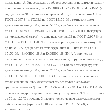
приложении А.
Оповещатели в рабочем состоянии по климатическому
исполнению соответствуют:
- ЕхОППС-1В-С и ЕхОППС-1В-ПМ-С (в
корпусе из Ст20 с защитным покрытием) - группе исполнения С4 по
ГОСТ 12997-84 и УХЛ3.1 по ГОСТ 15150-69 в температурном
диапазоне от минус 30 до плюс 50°С для работы в атмосфере типа II
по ГОСТ 15150-69;
- ЕхОППС-1В-Н и ЕхОППС-1В-ПМ-Н (в корпусе
из нержавеющей стали) - группе исполнения Д3 по ГОСТ 12997-84 и
УХЛ1.1 по ГОСТ 15150-69 в температурном диапазоне от минус 60
до плюс 70°С для работы в атмосфере типа II, III или IV по ГОСТ
15150-69;
- ЕхОППС-1В-А и ЕхОППС-1В-ПМ-А (в корпусе из
алюминиевого сплава с защитным покрытием) - группе исполнения Д3
по ГОСТ 12997-84 и УХЛ1.1 по ГОСТ 15150-69 в температурном
диапазоне от минус 60 до плюс 70°С для работы в атмосфере типа II
по ГОСТ 15150-69;
- ЕхОППС-1В-Р-Н (в корпусе из нержавеющей
стали, с расширенным диапазоном температуры эксплуатации) -
группе исполнения Д3 по ГОСТ 12997-84 и УХЛ1.1 по ГОСТ 15150-
69 в температурном диапазоне от минус 60 до плюс 70°С постоянно и
от 70 до 120°С в течение 3 часов с последующим охлаждением для
работы в атмосфере типа II, III или IV по ГОСТ 15150-69;
-
ЕхОППС-1В-Р-А (в корпусе из алюминиевого сплава с защитным