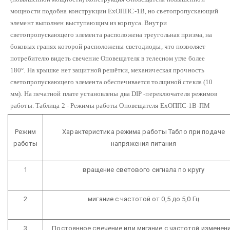
мощности подобна конструкции ЕхОППС-1В, но светопропускающий
элемент выполнен выступающим из корпуса. Внутри
светопропускающего элемента расположена треугольная призма, на
боковых гранях которой расположены светодиоды, что позволяет
потребителю видеть свечение Оповещателя в телесном угле более
180°. На крышке нет защитной решётки, механическая прочность
светопропускающего элемента обеспечивается толщиной стекла (10
мм). На печатной плате установлены два DIP -переключателя режимов
работы.
Таблица 2 - Режимы работы Оповещателя ЕхОППС-1В-ПМ
Режим
Характеристика режима работы Табло при подаче
работы
напряжения питания
1
вращение светового сигнала по кругу
2
мигание с частотой от 0,5 до 5,0 Гц
3
Постоянное свечение или мигание с частотой изменен