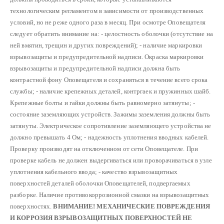
технологическим регламентом в зависимости от производственных
условий, но не реже одного раза в месяц.
При осмотре Оповещателя
следует обратить внимание на:
- целостность оболочки (отсутствие на
ней вмятин, трещин и других повреждений);
- наличие маркировки
взрывозащиты и предупредительной надписи. Окраска маркировки
взрывозащиты и предупредительной надписи должна быть
контрастной фону Оповещателя и сохраняться в течение всего срока
службы;
- наличие крепежных деталей, контргаек и пружинных шайб.
Крепежные болты и гайки должны быть равномерно затянуты;
-
состояние заземляющих устройств. Зажимы заземления должны быть
затянуты. Электрическое сопротивление заземляющего устройства не
должно превышать 4 Ом;
- надежность уплотнения вводных кабелей.
Проверку производят на отключенном от сети Оповещателе. При
проверке кабель не должен выдергиваться или проворачиваться в узле
уплотнения кабельного ввода;
- качество взрывозащитных
поверхностей деталей оболочки Оповещателей, подвергаемых
разборке. Наличие противокоррозионной смазки на взрывозащитных
поверхностях.
ВНИМАНИЕ! МЕХАНИЧЕСКИЕ ПОВРЕЖДЕНИЯ
И КОРРОЗИЯ ВЗРЫВОЗАЩИТНЫХ ПОВЕРХНОСТЕЙ НЕ