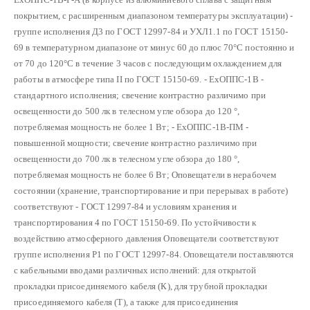
покрытием, с расширенным диапазоном температуры эксплуатации) -
группе исполнения Д3 по ГОСТ 12997-84 и УХЛ1.1 по ГОСТ 15150-
69 в температурном диапазоне от минус 60 до плюс 70°С постоянно и
от 70 до 120°С в течение 3 часов с последующим охлаждением для
работы в атмосфере типа II по ГОСТ 15150-69.
- ЕхОППС-1В -
стандартного исполнения; свечение контрастно различимо при
освещенности до 500 лк в телесном угле обзора до 120 °,
потребляемая мощность не более 1 Вт;
- ЕхОППС-1В-ПМ -
повышенной мощности; свечение контрастно различимо при
освещенности до 700 лк в телесном угле обзора до 180 °,
потребляемая мощность не более 6 Вт;
Оповещатели в нерабочем
состоянии (хранение, транспортирование и при перерывах в работе)
соответствуют - ГОСТ 12997-84 и условиям хранения и
транспортирования 4 по ГОСТ 15150-69.
По устойчивости к
воздействию атмосферного давления Оповещатели соответствуют
группе исполнения Р1 по ГОСТ 12997-84.
Оповещатели поставляются
с кабельными вводами различных исполнений: для открытой
прокладки присоединяемого кабеля (К), для трубной прокладки
присоединяемого кабеля (Т), а также для присоединения