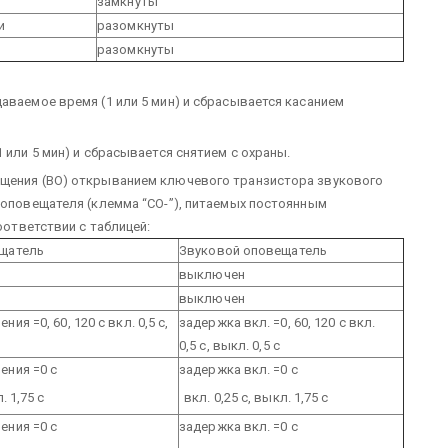
замкнуты
и
разомкнуты
разомкнуты
аваемое время (1 или 5 мин) и сбрасывается касанием
 или 5 мин) и сбрасывается снятием с охраны.
ещения (ВО) открыванием ключевого транзистора звукового
 оповещателя (клемма “СО-”), питаемых постоянным
оответствии с таблицей:
щатель
Звуковой оповещатель
выключен
выключен
ия =0, 60, 120 с вкл. 0,5 с,
задержка вкл. =0, 60, 120 с вкл.
0,5 с, выкл. 0,5 с
ения =0 с
задержка вкл. =0 с
. 1,75 с
вкл. 0,25 с, выкл. 1,75 с
ения =0 с
задержка вкл. =0 с