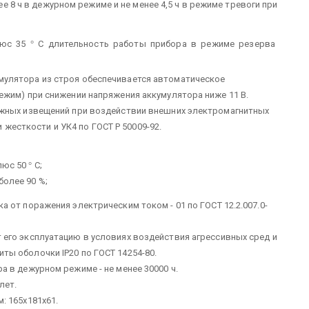
е 8 ч в дежурном режиме и не менее 4,5 ч в режиме тревоги при
люс 35
°
С длительность работы прибора в режиме резерва
улятора из строя обеспечивается автоматическое
ежим) при снижении напряжения аккумулятора ниже 11 В.
ожных извещений при воздействии внешних электромагнитных
и жесткости и УК4 по ГОСТ Р 50009-92.
плюс 50
°
С;
более 90 %;
а от поражения электрическим током - 01 по ГОСТ 12.2.007.0-
 его эксплуатацию в условиях воздействия агрессивных сред и
ты оболочки IP20 по ГОСТ 14254-80.
а в дежурном режиме - не менее 30000 ч.
лет.
: 165x181x61.