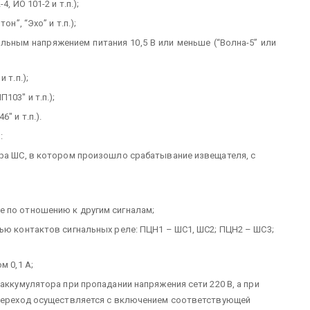
, ИО 101-2 и т.п.);
н”, “Эхо” и т.п.);
льным напряжением питания 10,5 В или меньше (“Волна-5” или
 т.п.);
103" и т.п.);
" и т.п.).
:
ера ШС, в котором произошло срабатывание извещателя, с
е по отношению к другим сигналам;
щью контактов сигнальных реле: ПЦН1 – ШС1, ШС2; ПЦН2 – ШС3;
м 0,1 А;
 аккумулятора при пропадании напряжения сети 220 В, а при
. Переход осуществляется с включением соответствующей