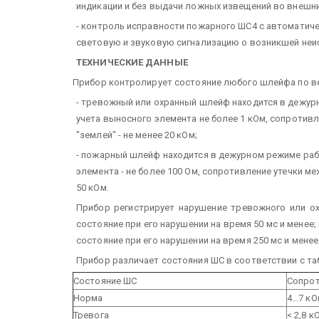
индикации и без выдачи ложных извещений во внешни
- контроль исправности пожарного ШС4 с автоматич
световую и звуковую сигнализацию о возникшей неи
ТЕХНИЧЕСКИЕ ДАННЫЕ
Прибор контролирует состояние любого шлейфа по ве
- тревожный или охранный шлейф находится в дежур
учета выносного элемента не более 1 кОм, сопроти
"землей" - не менее 20 кОм;
- пожарный шлейф находится в дежурном режиме раб
элемента - не более 100 Ом, сопротивление утечки м
50 кОм.
Прибор регистрирует нарушение тревожного или ох
состояние при его нарушении на время 50 мс и менее;
состояние при его нарушении на время 250 мс и менее
Прибор различает состояния ШС в соответствии с та
Состояние ШС
Сопро
Норма
4…7 кО
Тревога
< 2,8 к