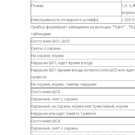
Пожар
1,0…2,
(норма
Неисправность пожарного шлейфа
< 220 
Прибор формирует извещения на выходах “ПЦН1”…“ПЦН
таблицами:
Состояние ШС1, ШС2
Сняты с охраны
На охране, норма
Нарушен ШС1, идет время входа
Нарушен ШС1 (время входа истекло) или ШС2 или идет
тревоги
На охране, норма, тампер нарушен
Состояние ШС3
Охранный, снят с охраны
Охранный, на охране, норма или тревожный, норма
Нарушен или идет память тревоги
Состояние ШС4
Охранный, снят с охраны