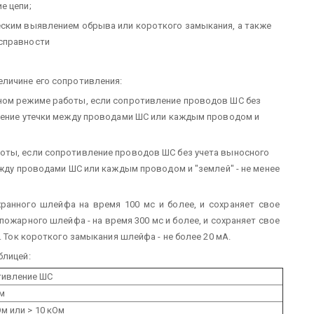
е цепи;
еским выявлением обрыва или короткого замыкания, а также
справности
личине его сопротивления:
ном режиме работы, если сопротивление проводов ШС без
вление утечки между проводами ШС или каждым проводом и
оты, если сопротивление проводов ШС без учета выносного
ежду проводами ШС или каждым проводом и "землей" - не менее
ранного шлейфа на время 100 мс и более, и сохраняет свое
 пожарного шлейфа - на время 300 мс и более, и сохраняет свое
. Ток короткого замыкания шлейфа - не более 20 мА.
блицей:
тивление ШС
м
Ом или > 10 кОм