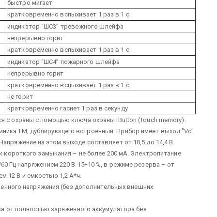
быстро мигает
кратковременно вспыхивает 1 раз в 1 с
индикатор “ШС3” тревожного шлейфа
непрерывно горит
кратковременно вспыхивает 1 раз в 1 с
индикатор “ШС4” пожарного шлейфа
непрерывно горит
кратковременно вспыхивает 1 раз в 1 с
не горит
кратковременно гаснет 1 раз в секунду
я с охраны с помощью ключа охраны iButton (Touch memory).
ника ТМ, дублирующего встроенный. Прибор имеет выход "Vo"
апряжение на этом выходе составляет от 10,5 до 14,4 В.
ок короткого замыкания – не более 200 мА. Электропитание
60 Гц напряжением 220 В-15+10 %, в режиме резерва – от
 12 В и емкостью 1,2 А*ч.
менного напряжения (без дополнительных внешних
а от полностью заряженного аккумулятора без