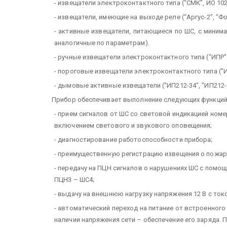
- извещатели электроконтактного типа (“СМК”, ИО 102-4
- извещатели, имеющие на выходе реле (“Аргус-2”, “Фото
- активные извещатели, питающиеся по ШС, с минима
аналогичные по параметрам).
- ручные извещатели электроконтактного типа ("ИПР" и
- пороговые извещатели электроконтактного типа ("ИП
- дымовые активные извещатели ("ИП212-34", "ИП212-46
Прибор обеспечивает выполнение следующих функций
- прием сигналов от ШС со световой индикацией ном
включением светового и звукового оповещения;
- диагностирование работоспособности прибора;
- преимущественную регистрацию извещения о пожар
- передачу на ПЦН сигналов о нарушениях ШС с помо
ПЦН3 – ШС4;
- выдачу на внешнюю нагрузку напряжения 12 В с токо
- автоматический переход на питание от встроенного
наличии напряжения сети – обеспечение его заряда