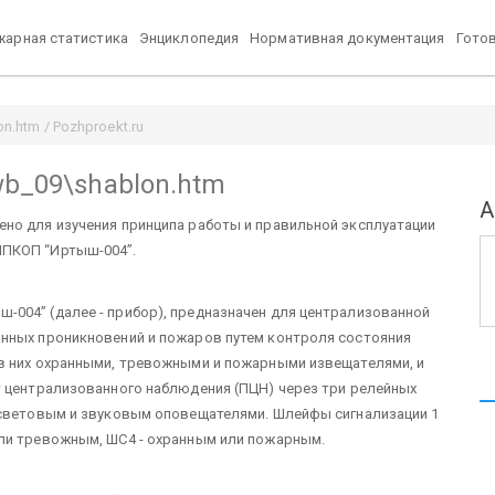
арная статистика
Энциклопедия
Нормативная документация
Гото
n.htm / Pozhproekt.ru
wb_09\shablon.htm
А
но для изучения принципа работы и правильной эксплуатации
ППКОП “Иртыш-004”.
004” (далее - прибор), предназначен для централизованной
нных проникновений и пожаров путем контроля состояния
в них охранными, тревожными и пожарными извещателями, и
т централизованного наблюдения (ПЦН) через три релейных
 световым и звуковым оповещателями. Шлейфы сигнализации 1
ли тревожным, ШС4 - охранным или пожарным.