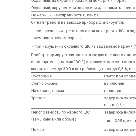
Охранный, на охране, норма или пожарный, норма
Охранный, нарушен или пожар или идет память тревог
Пожарный, неисправность шлейфа
Сигнал тревоги на выходе прибора фиксируется:
- при нарушении тревожного или пожарного ШС на зад
съемника ключом охраны;
- при нарушении охранного ШС на задаваемое время (1
Прибор формирует сигнал на выходах внешнего опов
оповещателя (клемма “ЗО-”) и транзистора светового
напряжением до 30 В и потребляющих ток до 0,5 А, в с
Состояние
Световой опове
Снят с охраны
выключен
На охране, норма
включен
Тревога
задержка включен
выкл. 0,5 с
Неисправность пожарного ШС
задержка включ
(замыкание или обрыв)
вкл. 0,25 с, выкл
Пожар
задержка включ