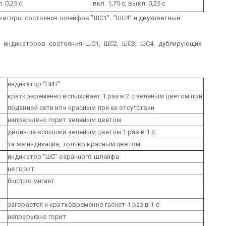
. 0,25 с
вкл. 1,75 с, выкл. 0,25 с
икаторы состояния шлейфов "ШC1"…"ШC4" и двухцветный
индикаторов состояния ШС1, ШС2, ШС3, ШС4, дублирующих
индикатор “ПИТ”
кратковременно вспыхивает 1 раз в 2 с зеленым цветом при
поданной сети или красным при ее отсутствии
непрерывно горит зеленым цветом
двойные вспышки зеленым цветом 1 раз в 1 с
та же индикация, только красным цветом
индикатор “ШС” охранного шлейфа
не горит
быстро мигает
загорается и кратковременно гаснет 1 раз в 1 с
непрерывно горит