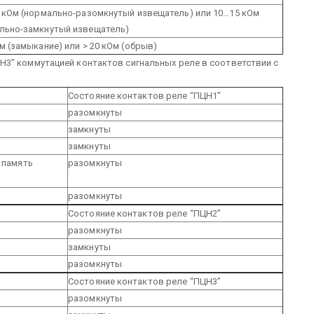
8 кОм (нормально-разомкнутый извещатель) или 10…15 кОм
льно-замкнутый извещатель)
Ом (замыкание) или > 20 кОм (обрыв)
3” коммутацией контактов сигнальных реле в соответствии с
Состояние контактов реле “ПЦН1”
разомкнуты
замкнуты
замкнуты
 память
разомкнуты
разомкнуты
Состояние контактов реле “ПЦН2”
разомкнуты
замкнуты
разомкнуты
Состояние контактов реле “ПЦН3”
разомкнуты