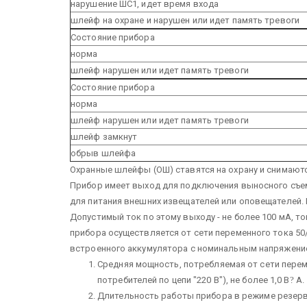
нарушение ШС1, идет время входа
шлейф на охране и нарушен или идет память тревоги
Состояние прибора
норма
шлейф нарушен или идет память тревоги
Состояние прибора
норма
шлейф нарушен или идет память тревоги
шлейф замкнут
обрыв шлейфа
Охранные шлейфы (ОШ) ставятся на охрану и снимаютс
Прибор имеет выход для подключения выносного съем
для питания внешних извещателей или оповещателей. Н
Допустимый ток по этому выходу - не более 100 мА, т
прибора осуществляется от сети переменного тока 50/
встроенного аккумулятора с номинальным напряжением
Средняя мощность, потребляемая от сети пере
потребителей по цепи "220 В"), не более 1,0 В
?
А.
Длительность работы прибора в режиме резерв