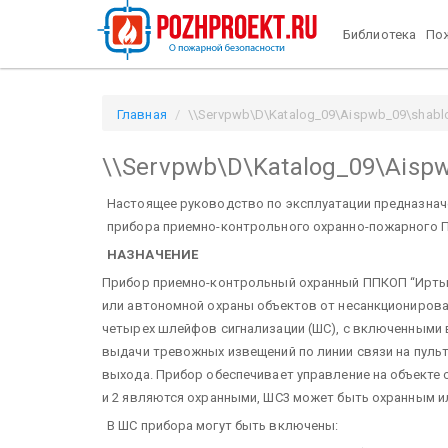
Библиотека
Пож
Главная
\\Servpwb\D\Katalog_09\Aispwb_09\shablo
\\Servpwb\D\Katalog_09\Aisp
Настоящее руководство по эксплуатации предназначе
прибора приемно-контрольного охранно-пожарного 
НАЗНАЧЕНИЕ
Прибор приемно-контрольный охранный ППКОП “Иртыш-
или автономной охраны объектов от несанкционирова
четырех шлейфов сигнализации (ШС), с включенными 
выдачи тревожных извещений по линии связи на пуль
выхода. Прибор обеспечивает управление на объекте
и 2 являются охранными, ШС3 может быть охранным и
В ШС прибора могут быть включены: