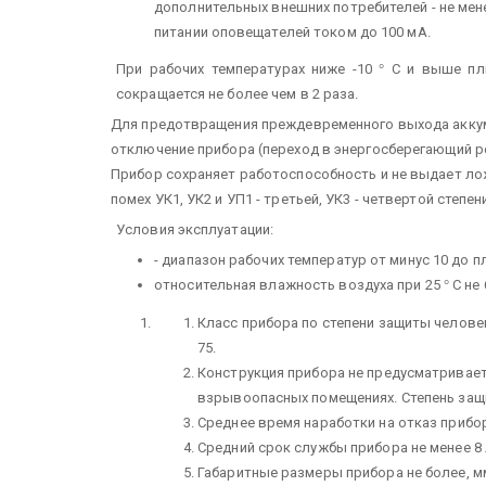
дополнительных внешних потребителей - не мене
питании оповещателей током до 100 мА.
При рабочих температурах ниже -10
°
С и выше п
сокращается не более чем в 2 раза.
Для предотвращения преждевременного выхода аккум
отключение прибора (переход в энергосберегающий р
Прибор сохраняет работоспособность и не выдает л
помех УК1, УК2 и УП1 - третьей, УК3 - четвертой степен
Условия эксплуатации:
- диапазон рабочих температур от минус 10 до 
относительная влажность воздуха при 25
°
С не 
Класс прибора по степени защиты человек
75.
Конструкция прибора не предусматривает
взрывоопасных помещениях. Степень защи
Среднее время наработки на отказ прибор
Средний срок службы прибора не менее 8 
Габаритные размеры прибора не более, мм